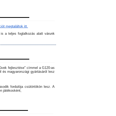
ót megtaláltok itt.
s a teljes foglalkozás alatt várunk
rművek fejlesztése" címmel a G120-as
l és magyarországi gyártásáról lesz
dik fordulója csütörtökön lesz. A
en játékosként,