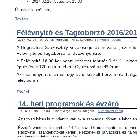
2017.02.16. Csütörtök 18:00
Új tagjaink számára,
...
Tovább
Félévnyitó és Tagtoborzó 2016/201
2017. 02. 04. - 07:00 | SimonGergo | Nincs kategória. |
0 komment eddig
A Hegesztési Szakosztály vezetőségének nevében, szerete
Félévnyitó és Tagtoborzó rendezvényünkre.
A Félévnyitó 18:00-kor veszi kezdetét február 9-én (1. okta
épületének 120-as termében. Gyülekező az előtérben.
Az eseményen az elmúlt egy évről készült beszámolót hallgat
félév során
...
Tovább
14. heti programok és évzáró
2016. 12. 05. - 07:03 | SimonGergo | Nincs kategória. |
0 komment eddig
Az utolsó héten is mindenkit várunk a szokásos időben, a labor is
Évzáró vacsora december 14-én lesz 18 órai kezdettel, a menü 
Részvételi szándékotokat kérlek jelezzétek
itt
(a vacsora és italfo
eredményhirdetése is az évzárón.