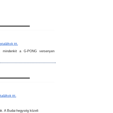
aláltok itt.
k mindenkit a G-PONG versenyen
láltok itt.
nk. A Budai-hegység közeli