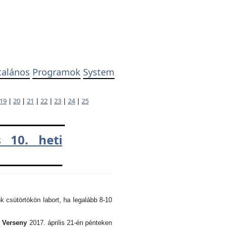
talános
Programok
System
19
|
20
|
21
|
22
|
23
|
24
|
25
 10. heti
k csütörtökön labort, ha legalább 8-10
i Verseny
2017. április 21-én pénteken