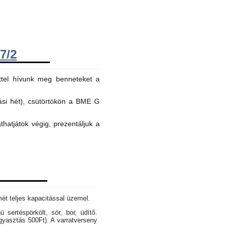
7/2
ttel hívunk meg benneteket a
tási hét), csütörtökön a BME G
hatjátok végig, prezentáljuk a
mét teljes kapacitással üzemel.
sertéspörkölt, sör, bor, üdítő.
gyasztás 500Ft). A varratverseny