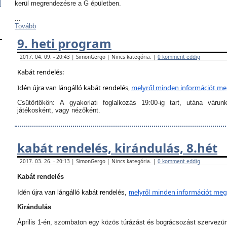
kerül megrendezésre a G épületben.
...
Tovább
9. heti program
2017. 04. 09. - 20:43 | SimonGergo | Nincs kategória. |
0 komment eddig
Kabát rendelés:
Idén újra van lángálló kabát rendelés,
melyről
minden információt megt
Csütörtökön:
A
gyakorlati foglalkozás 19:00-ig tart
, utána várun
játékosként, vagy nézőként.
kabát rendelés, kirándulás, 8.hét
2017. 03. 26. - 20:13 | SimonGergo | Nincs kategória. |
0 komment eddig
Kabát rendelés
minden információt megta
Idén újra van lángálló kabát rendelés,
melyről
Kirándulás
Április 1-én, szombaton egy közös túrázást és bográcsozást szervezü