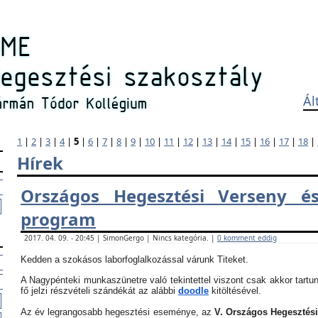
Ál
1
|
2
|
3
|
4
|
5
|
6
|
7
|
8
|
9
|
10
|
11
|
12
|
13
|
14
|
15
|
16
|
17
|
18
|
Hírek
Országos Hegesztési Verseny és
program
2017. 04. 09. - 20:45 | SimonGergo | Nincs kategória. |
0 komment eddig
Kedden a szokásos laborfoglalkozással várunk Titeket.
A Nagypénteki munkaszünetre való tekintettel viszont csak akkor tartun
fő jelzi részvételi szándékát az alábbi
doodle
kitöltésével.
Az év legrangosabb hegesztési eseménye, az
V. Országos Hegesztés