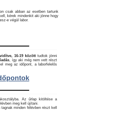
pon csak abban az esetben tartunk
kell, kérek mindenkit aki jönne hogy
lesz-e végül labor.
vidítve, 16-19 között
tudtok jönni
lőadás
, így aki még nem vett részt
el meg az időpont, a laborfelelős
dőpontok
akosztályba. Az űrlap kitöltése a
lévben meg kell újítani.
 tagnak minden félévben részt kell