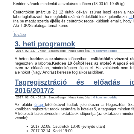
Kedden várunk mindenkit a szokásos időben (18:00-tól 19:45-ig)
Csütörtökön (március 2.) 12 órától dékáni szünet lesz! ezen a na
laborfoglalkozást, ha megfelelő számú érdeklődő lesz, jelentkezni
itt
írja be magát szerda éjfélig és csütörtök reggel küldünk emailt, hogy 
Aki TDK/Szakdoga témát keres
...
Tovább
3. heti programok
2017. 02. 23. - 07:59 | SimonGergo | Nincs kategória. |
0 komment eddig
A héten
kedden a szokásos
időpontban,
csütörtökön viszont rö
hegeszteni a laborba.
Kedden 18 órától lesz az utolsó Alapozó e
ezen az előadáson, mindenképpen jöjjön el. Ha valakinek nem fel
alelnököt (Nagy András) keresse foglalkozásidőben.
Tagregisztráció és előadás i
2016/2017/2
2017. 02. 09. - 08:19 | SimonGergo | Nincs kategória. |
0 komment eddig
Az alábbi
űrlap
kitöltésével tudtok jelentkezni a Hegesztési Sz
korábban regisztrált tagok számára is kötelező, a tagságot minden fé
​A kötelező balesetvédelmi oktatások időpontja (az oktatáson minden
vennie):
​2017.02.09. Csütrötök 18:40 (évnyitó után)
2017.02.14. Kedd 19:00