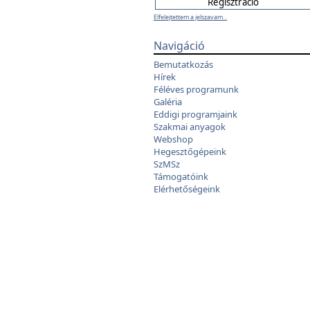
Elfelejtettem a jelszavam...
Navigáció
Bemutatkozás
Hírek
Féléves programunk
Galéria
Eddigi programjaink
Szakmai anyagok
Webshop
Hegesztőgépeink
SzMSz
Támogatóink
Elérhetőségeink