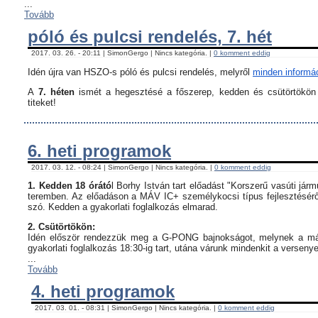
...
Tovább
póló és pulcsi rendelés, 7. hét
2017. 03. 26. - 20:11 | SimonGergo | Nincs kategória. |
0 komment eddig
Idén újra van HSZO-s póló és pulcsi rendelés, melyről
minden informáci
A
7. héten
ismét a hegesztésé a főszerep, kedden és csütörtökön i
titeket!
6. heti programok
2017. 03. 12. - 08:24 | SimonGergo | Nincs kategória. |
0 komment eddig
1. Kedden 18 órátó
l Borhy István tart előadást "Korszerű vasúti já
teremben. Az előadáson a MÁV IC+ személykocsi típus fejlesztésérő
szó. Kedden a gyakorlati foglalkozás elmarad.
2. Csütörtökön:
Idén először rendezzük meg a G-PONG bajnokságot, melynek a máso
gyakorlati foglalkozás 18:30-ig tart, utána várunk mindenkit a verseny
...
Tovább
4. heti programok
2017. 03. 01. - 08:31 | SimonGergo | Nincs kategória. |
0 komment eddig