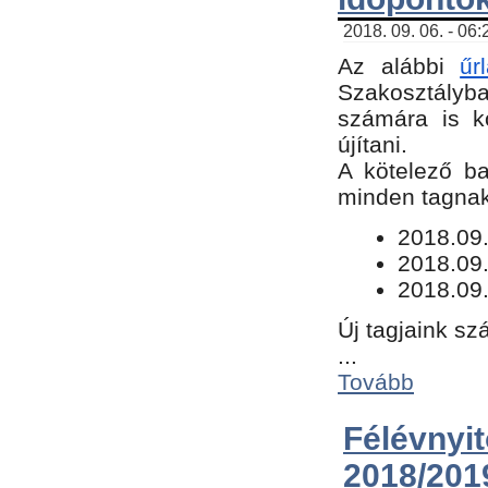
2018. 09. 06. - 06
Az alábbi
űr
Szakosztályba.
számára is k
újítani.
​A kötelező b
minden tagnak 
​2018.09
2018.09.
2018.09.
Új tagjaink sz
...
Tovább
Félévn
2018/201