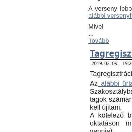
A verseny lebo
alábbi versenyf
Mivel
...
Tovább
Tagregisz
2019. 02. 09. - 19
Tagregisztráci
Az
alábbi űrl
Szakosztályb
tagok számára
kell újítani.
​A kötelező 
oktatáson m
vennie):