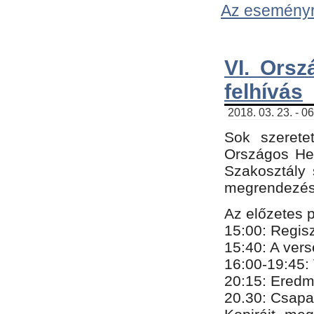
Az eseményről
VI. Orsz
felhívás
2018. 03. 23. - 0
Sok szerete
Országos He
Szakosztály 
megrendezésr
Az előzetes 
15:00: Regis
15:40: A ver
16:00-19:45:
20:
​15​
: Eredm
​20.30: Csapa