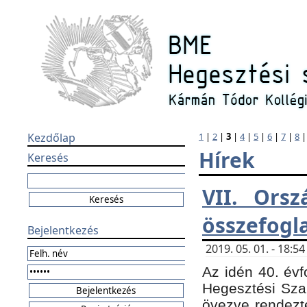
Kezdőlap
1
|
2
|
3
|
4
|
5
|
6
|
7
|
8
Hírek
Keresés
VII. Orsz
összefogl
Bejelentkezés
2019. 05. 01. - 18:
Az idén 40. évf
Hegesztési Sza
övezve rendezte