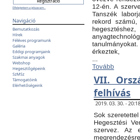
12-én. A szer
Elfelejtettem a jelszavam...
Tanszék laborj
Navigáció
rekord számú, 
hegesztéshe
Bemutatkozás
Hírek
anyagtechnológ
Féléves programunk
tanulmányokat.
Galéria
érkeztek,
Eddigi programjaink
Szakmai anyagok
...
Webshop
Tovább
Hegesztőgépeink
SzMSz
VII. Ors
Támogatóink
Elérhetőségeink
felhívás
2019. 03. 30. - 20
Sok szeretettel
Hegesztési Ve
szervez. Az 
megrendezésre 