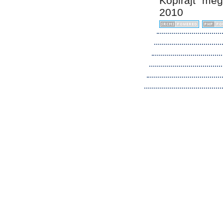
Kopirájt me
2010