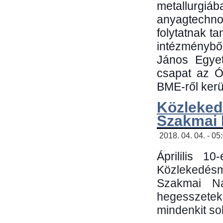
metallu
anyagtechn
folytatnak t
intézménybő
János Egyet
csapat az Ó
BME-ről kerül
Közleked
Szakmai
2018. 04. 04. - 05
Áprililis 1
Közlekedés
Szakmai N
hegesszetek 
mindenkit sok