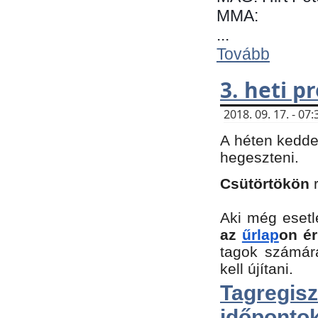
MMA:
...
Tovább
3. heti 
2018. 09. 17. - 0
A héten kedde
hegeszteni.
Csütörtökön
Aki még esetl
az
űrlap
on ér
tagok számár
kell újítani.
Tagregi
időpontok