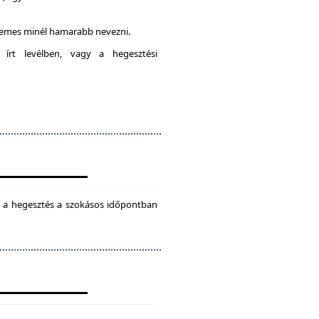
rdemes minél hamarabb nevezni.
 írt levélben, vagy a hegesztési
ül a hegesztés a szokásos időpontban