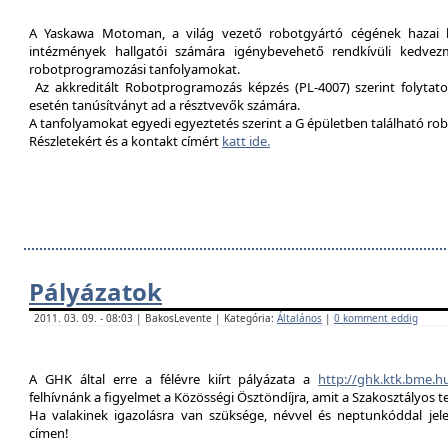
A Yaskawa Motoman, a világ vezető robotgyártó cégének hazai kép
intézmények hallgatói számára igénybevehető rendkívüli kedvez
robotprogramozási tanfolyamokat.
Az akkreditált Robotprogramozás képzés (PL-4007) szerint folytat
esetén tanúsítványt ad a résztvevők számára.
A tanfolyamokat egyedi egyeztetés szerint a G épületben található rob
Részletekért és a kontakt címért
katt ide.
Pályázatok
2011. 03. 09. - 08:03 | BakosLevente | Kategória:
Általános
|
0 komment eddig
A GHK által erre a félévre kiírt pályázata a
http://ghk.ktk.bme.h
felhívnánk a figyelmet a Közösségi Ösztöndíjra, amit a Szakosztályos t
Ha valakinek igazolásra van szüksége, névvel és neptunkóddal je
címen!