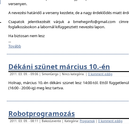
versenyen.
A nevezési határidő a verseny kezdete, de a nagy érdeklődés miatt é
Csapatok jelentkezését várjuk a bmeheginfo@gmail.com címre
foglalkozásokon a labornál kifüggesztett nevezési lapon.
Ha biztosan nem lesz
...
Tovább
Dékáni szünet március 10.-én
2011. 03. 09. - 09:06 | SimonGergo | Nincs kategória. |
0 komment eddig
Holnap, március 10.-én dékáni szünet lesz 14:00-tól. Ettől független
(16:00 - 20:00-ig) meg lesz tartva.
Robotprogramozás
2011. 03. 09. - 08:11 | BakosLevente | Kategória:
Programok
|
0 komment eddig