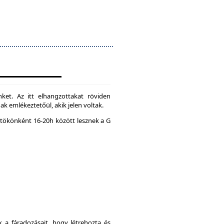
ket. Az itt elhangzottakat röviden
k emlékeztetőül, akik jelen voltak.
tökönként 16-20h között lesznek a G
a fáradozásait, hogy létrehozta és