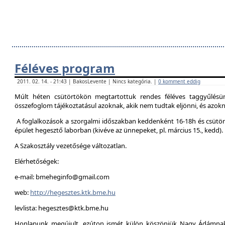
Féléves program
2011. 02. 14. - 21:43 | BakosLevente | Nincs kategória. |
0 komment eddig
Múlt héten csütörtökön megtartottuk rendes féléves taggyűlésün
összefoglom tájékoztatásul azoknak, akik nem tudtak eljönni, és azokna
A foglalkozások a szorgalmi időszakban keddenként 16-18h és csütör
épület hegesztő laborban (kivéve az ünnepeket, pl. március 15., kedd).
A Szakosztály vezetősége változatlan.
Elérhetőségek:
e-mail: bmeheginfo@gmail.com
web:
http://hegesztes.ktk.bme.hu
levlista: hegesztes@ktk.bme.hu
Honlapunk megújult, ezúton ismét külön köszönjük Nagy Ádámnak 