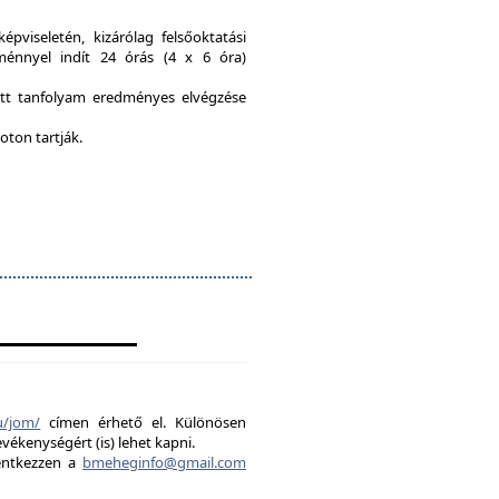
viseletén, kizárólag felsőoktatási
ménnyel indít 24 órás (4 x 6 óra)
ott tanfolyam eredményes elvégzése
oton tartják.
u/jom/
címen érhető el. Különösen
evékenységért (is) lehet kapni.
lentkezzen a
bmeheginfo@gmail.com