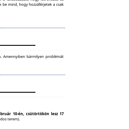
ok be mind, hogy hozzáférjetek a csak
tam. Amennyiben bármilyen problémát
ebruár 10-én, csütörtökön lesz 17
édos terem).