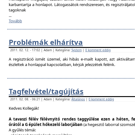
karbantartja a honlapot. Látogassátok rendszeresen, és regisztráljat
tagoknak
...
Tovább
Problémák elhárítva
2011. 02. 12. - 17:02 | Adam | Kategória:
System
|
0 komment eddig
A regisztráció ismét üzemel, aki hibás e-mailt kapott, azt aktivál
észleltek a honlappal kapcsolatban, kérjük jelezzétek felénk.
Tagfelvétel/tagújítás
2011. 02. 08. - 06:21 | Adam | Kategória:
Általános
|
0 komment eddig
Kedves Kollegák!
A tavaszi félév félévnyitó rendes taggyűlése ezen a héten, f
órától a G épület hőkezelő laborjában
(a hegesztő laborral szomsz
A gyűlés témái: