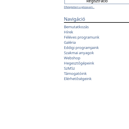
Elfelejtettem a jelszavam...
Navigáció
Bemutatkozás
Hírek
Féléves programunk
Galéria
Eddigi programjaink
Szakmai anyagok
Webshop
Hegesztőgépeink
SzMSz
Támogatóink
Elérhetőségeink