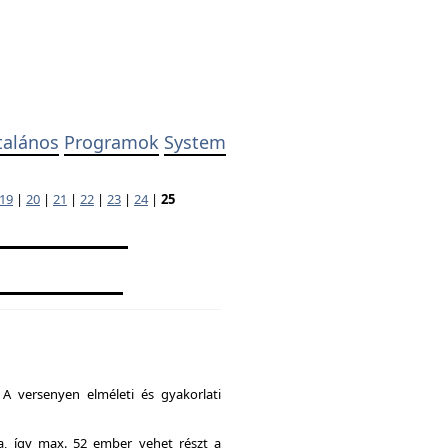
talános
Programok
System
19
|
20
|
21
|
22
|
23
|
24
|
25
A versenyen elméleti és gyakorlati
ia, így max. 52 ember vehet részt a