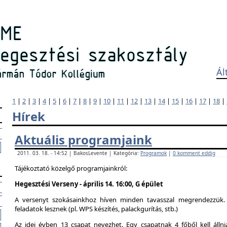
Ál
1
|
2
|
3
|
4
|
5
|
6
|
7
|
8
|
9
|
10
|
11
|
12
|
13
|
14
|
15
|
16
|
17
|
18
|
Hírek
Aktuális programjaink
2011. 03. 18. - 14:52 | BakosLevente | Kategória:
Programok
|
0 komment eddig
Tájékoztató közelgő programjainkról:
Hegesztési Verseny - április 14. 16:00, G épület
A versenyt szokásainkhoz híven minden tavasszal megrendezzük. 
feladatok lesznek (pl. WPS készítés, palackgurítás, stb.)
Az idei évben 13 csapat nevezhet. Egy csapatnak 4 főből kell álln