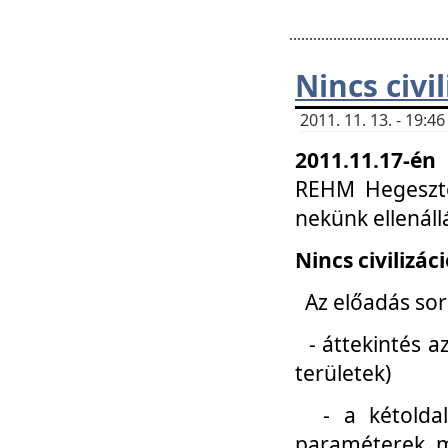
Nincs civi
2011. 11. 13. - 19:
2011.11.17-én
REHM Hegeszté
nekünk ellenál
Nincs civilizác
Az előadás sorá
- áttekintés az
területek)
- a kétoldali 
paraméterek, m