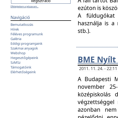
A fali tartót B
ezúton is köszö
Elfelejtettem a jelszavam...
A füldugókat
Navigáció
használja is a 
Bemutatkozás
Hírek
stb.).
Féléves programunk
Galéria
Eddigi programjaink
Szakmai anyagok
Webshop
BME Nyílt
Hegesztőgépeink
SzMSz
Támogatóink
2011. 11. 24. - 22:
Elérhetőségeink
A Budapesti 
november 25-
középiskolás d
végzettséggel
azonban nem 
nézelődni, enn