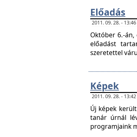
Előadás
2011. 09. 28. - 13:
Október 6.-án,
előadást tart
szeretettel vá
Képek
2011. 09. 28. - 13:
Új képek kerülte
tanár úrnál lé
programjaink m