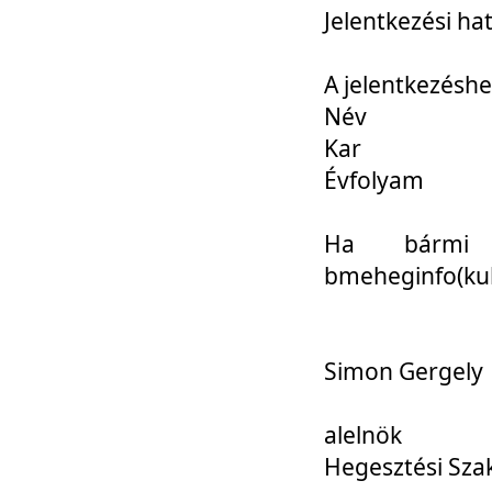
Jelentkezési ha
A jelentkezéshe
Név
Kar
Évfolyam
Ha bármi 
bmeheginfo(kuk
Simon Gergely
alelnök
Hegesztési Sza