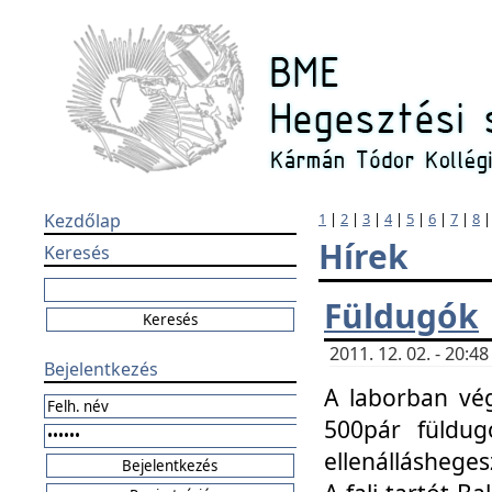
Kezdőlap
1
|
2
|
3
|
4
|
5
|
6
|
7
|
8
Hírek
Keresés
Füldugók
2011. 12. 02. - 20:
Bejelentkezés
A laborban vég
500pár füldugó
ellenállásheges