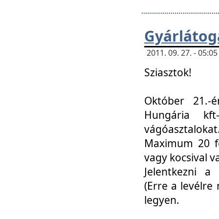
Gyárlátoga
2011. 09. 27. - 05:
Sziasztok!
Október 21.-é
Hungária kf
vágóasztalokat
Maximum 20 fő
vagy kocsival 
Jelentkezni a 
(Erre a levélre 
legyen.