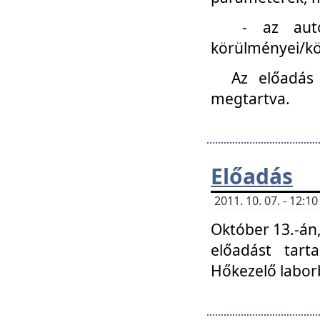
- az autóipa
körülményei/k
Az előadás
megtartva.
Előadás
2011. 10. 07. - 12:
Október 13.-án,
előadást tar
Hőkezelő labor