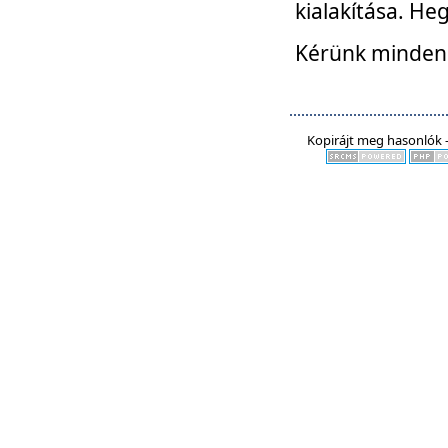
kialakítása. He
Kérünk mindenki
Kopirájt meg hasonlók -