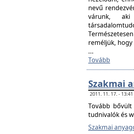
nevű rendezvén
várunk, aki
társadalomtud
Természetesen
reméljük, hogy
...
Tovább
Szakmai 
2011. 11. 17. - 13:
Tovább bővült 
tudnivalók és 
Szakmai anyag