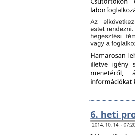
Csütörtökön 
laborfoglalkozá
Az elkövetke
estet rendezni
hegesztési té
vagy a foglalko
Hamarosan lehe
illetve igény
menetéről, á
információkat 
6. heti p
2014. 10. 14. - 07