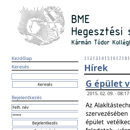
Kezdőlap
1
|
2
|
3
|
4
|
5
|
6
|
7
|
8
Hírek
Keresés
G épület 
2015. 02. 09. - 08:
Bejelentkezés
Az Alakítástech
szervezésében
épület vetélke