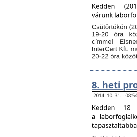
Kedden (201
várunk laborfo
Csütörtökön (20
19-20 óra kö
címmel Eisne
InterCert Kft. 
20-22 óra közöt
8. heti p
2014. 10. 31. - 08
Kedden 18 ó
a laborfoglal
tapasztaltabba