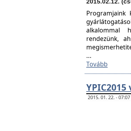
2015.02.12. (cs
Programjaink k
gyárlátogatáso
alkalommal h
rendezünk, ah
megismerhetite
...
Tovább
YPIC2015 
2015. 01. 22. - 07: