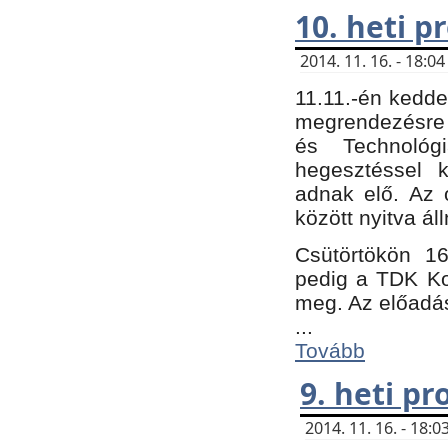
10. heti 
2014. 11. 16. - 18:
11.11.-én kedde
megrendezésre 
és Technológ
hegesztéssel k
adnak elő. Az o
között nyitva ál
Csütörtökön 16
pedig a TDK Kon
meg. Az előadá
...
Tovább
9. heti p
2014. 11. 16. - 18