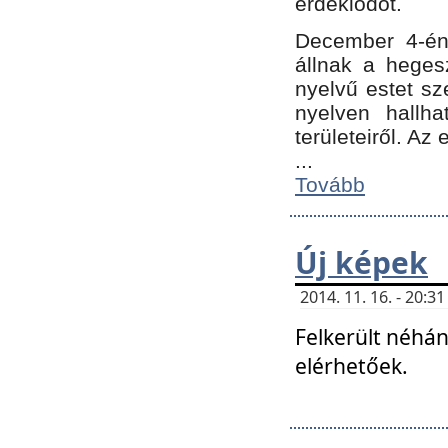
érdeklődőt.
December 4-én
állnak a hegesz
nyelvű estet sz
nyelven hallh
területeiről. A
...
Tovább
Új képek
2014. 11. 16. - 20:
Felkerült néhán
elérhetőek.