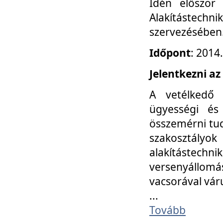
Idén először
Alakítástechni
szervezésében
Időpont
: 2014
Jelentkezni az
A vetélkedő 
ügyességi és
összemérni tud
szakosztályok 
alakítástec
versenyállom
vacsorával vár
...
Tovább