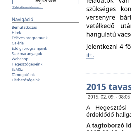
feladatok vá
szükséges kom
Elfelejtettem a jelszavam...
versenyre bár
Navigáció
vetélkedő ut
Bemutatkozás
Hírek
hangulatú vacso
Féléves programunk
Galéria
Jelentkezni 4 f
Eddigi programjaink
itt.
Szakmai anyagok
Webshop
Hegesztőgépeink
SzMSz
Támogatóink
Elérhetőségeink
2015 tavas
2015. 02. 09. - 08:
A Hegesztési 
érdeklődő hallg
A tagtoborzó i