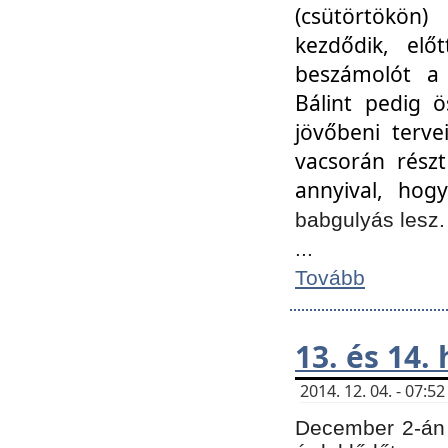
(csütörtökön
kezdődik, elő
beszámolót a 
Bálint pedig ö
jövőbeni terve
vacsorán részt
annyival, hogy
babgulyás lesz
...
Tovább
13. és 14.
2014. 12. 04. - 07:
December 2-án 