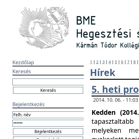
Kezdőlap
1
|
2
|
3
|
4
|
5
|
6
|
7
|
8
Hírek
Keresés
5. heti p
2014. 10. 06. - 11:
Bejelentkezés
Kedden (2014.
tapasztaltabb
melyeken meg