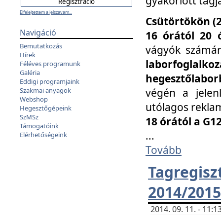
gyakorlott tagj
Elfelejtettem a jelszavam...
Csütörtökön (2
Navigáció
16 órától 20 
Bemutatkozás
vágyók számá
Hírek
laborfoglal
Féléves programunk
Galéria
hegesztőlaborb
Eddigi programjaink
végén a jelenl
Szakmai anyagok
Webshop
utólagos reklam
Hegesztőgépeink
SzMSz
18 órától a G1
Támogatóink
...
Elérhetőségeink
Tovább
Tagreg
2014/2015
2014. 09. 11. - 11