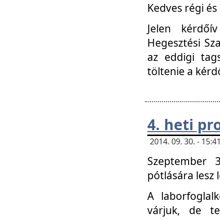
Kedves régi és 
Jelen kérdőí
Hegesztési Sza
az eddigi tag
töltenie a kérd
4. heti p
2014. 09. 30. - 15
Szeptember 3
pótlására lesz
A laborfoglal
várjuk, de t