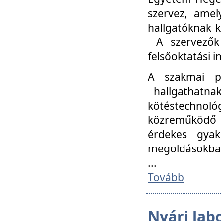
szervez, amel
hallgatóknak k
A szervezők
felsőoktatási 
A szakmai p
hallgathatna
kötéstechnológ
közreműködő i
érdekes gyak
megoldásokba
...
Tovább
Nyári lab