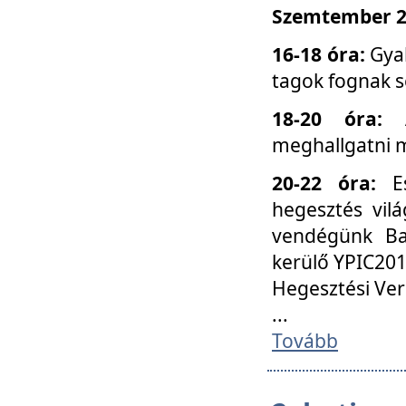
Szemtember 25
16-18 óra:
Gyak
tagok fognak s
18-20 óra:
meghallgatni m
20-22 óra:
Es
hegesztés vilá
vendégünk Ba
kerülő YPIC201
Hegesztési Ver
...
Tovább