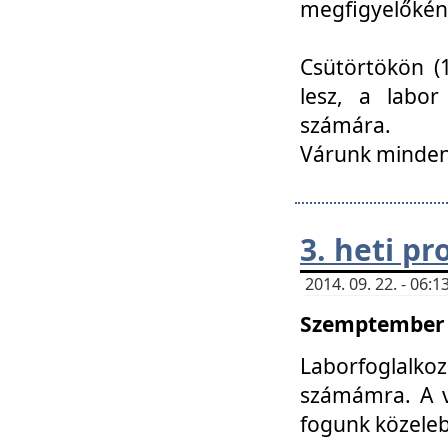
megfigyelőkén
Csütörtökön (1
lesz, a labor
számára.
Várunk mindenk
3. heti p
2014. 09. 22. - 06
Szemptember 2
Laborfoglalk
számámra. A ve
fogunk közele