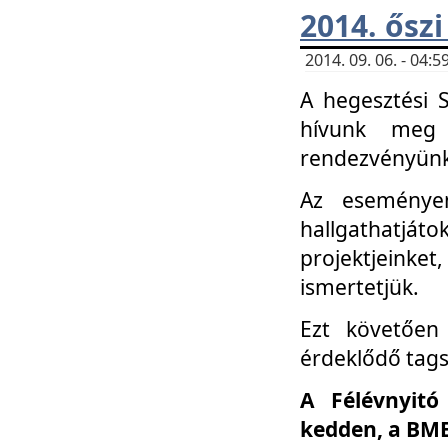
2014. őszi
2014. 09. 06. - 04
A hegesztési 
hívunk meg 
rendezvényünk
Az eseménye
hallgathatjáto
projektjeink
ismertetjük.
Ezt követően 
érdeklődő tag
A Félévnyitó
kedden, a BME