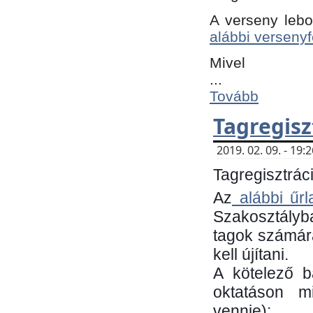
A verseny lebo
alábbi versenyf
Mivel
...
Tovább
Tagregisz
2019. 02. 09. - 19
Tagregisztráci
Az
alábbi űrl
Szakosztályb
tagok számára
kell újítani.
​A kötelező 
oktatáson m
vennie):