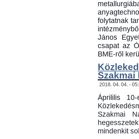
metallu
anyagtechn
folytatnak t
intézménybő
János Egyet
csapat az Ó
BME-ről kerül
Közleked
Szakmai
2018. 04. 04. - 05
Áprililis 1
Közlekedés
Szakmai N
hegesszetek 
mindenkit sok