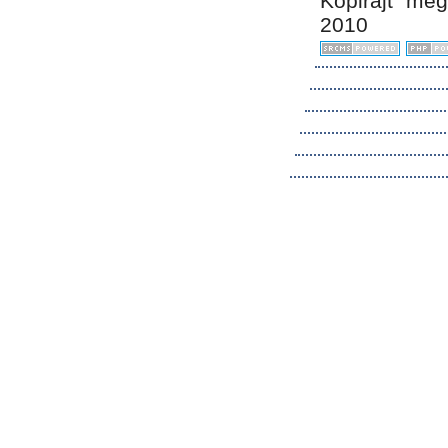
Kopirájt me
2010