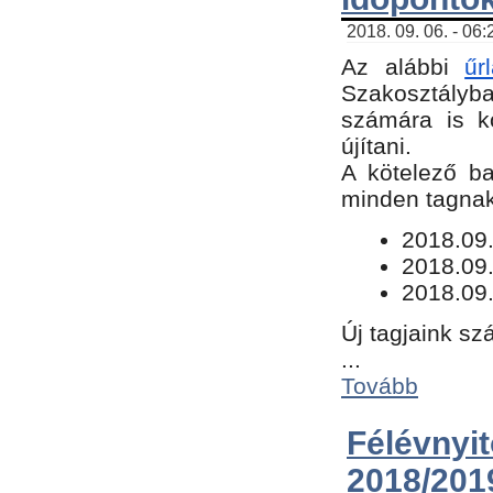
2018. 09. 06. - 06
Az alábbi
űr
Szakosztályba.
számára is k
újítani.
​A kötelező b
minden tagnak 
​2018.09
2018.09.
2018.09.
Új tagjaink sz
...
Tovább
Félévn
2018/201