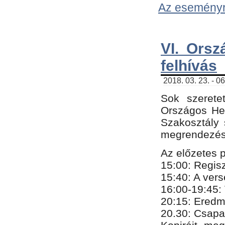
Az eseményről
VI. Orsz
felhívás
2018. 03. 23. - 0
Sok szerete
Országos He
Szakosztály 
megrendezésr
Az előzetes 
15:00: Regis
15:40: A ver
16:00-19:45:
20:
​15​
: Eredm
​20.30: Csapa