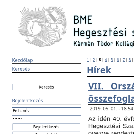
Kezdőlap
1
|
2
|
3
|
4
|
5
|
6
|
7
|
8
Hírek
Keresés
VII. Orsz
összefogl
Bejelentkezés
2019. 05. 01. - 18:
Az idén 40. évf
Hegesztési Sza
övezve rendezte