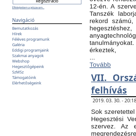
12-én. A szer
Elfelejtettem a jelszavam...
Tanszék laborj
Navigáció
rekord számú, 
hegesztéshe
Bemutatkozás
Hírek
anyagtechnológ
Féléves programunk
tanulmányokat.
Galéria
érkeztek,
Eddigi programjaink
Szakmai anyagok
...
Webshop
Tovább
Hegesztőgépeink
SzMSz
VII. Ors
Támogatóink
Elérhetőségeink
felhívás
2019. 03. 30. - 20
Sok szeretettel
Hegesztési Ve
szervez. Az 
megrendezésre 