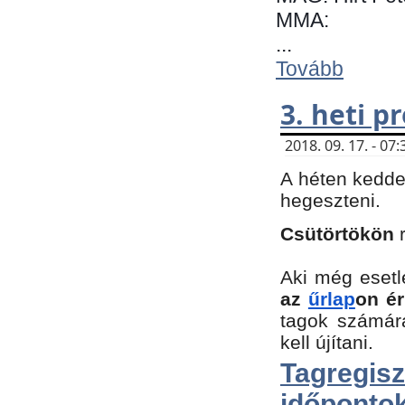
MMA:
...
Tovább
3. heti 
2018. 09. 17. - 0
A héten kedde
hegeszteni.
Csütörtökön
Aki még esetl
az
űrlap
on ér
tagok számár
kell újítani.
Tagregi
időpontok