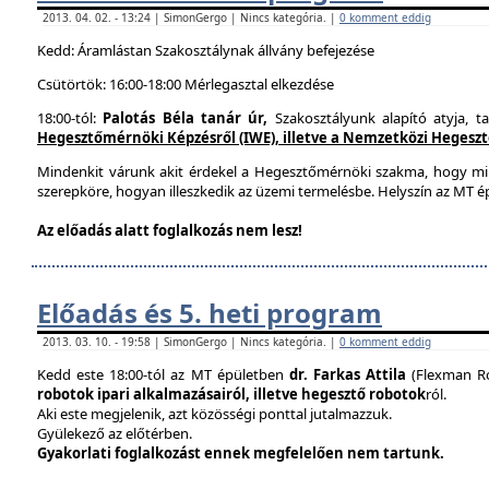
2013. 04. 02. - 13:24 | SimonGergo | Nincs kategória. |
0 komment eddig
Kedd: Áramlástan Szakosztálynak állvány befejezése
Csütörtök: 16:00-18:00 Mérlegasztal elkezdése
18:00-tól:
Palotás Béla tanár úr,
Szakosztályunk alapító atyja, t
Hegesztőmérnöki Képzésről (IWE), illetve a Nemzetközi Hegesztés
Mindenkit várunk akit érdekel a Hegesztőmérnöki szakma, hogy mi
szerepköre, hogyan illeszkedik az üzemi termelésbe. Helyszín az MT ép
Az előadás alatt foglalkozás nem lesz!
Előadás és 5. heti program
2013. 03. 10. - 19:58 | SimonGergo | Nincs kategória. |
0 komment eddig
Kedd este 18:00-tól az MT épületben
dr. Farkas Attila
(Flexman Ro
robotok ipari alkalmazásairól, illetve hegesztő robotok
ról.
Aki este megjelenik, azt közösségi ponttal jutalmazzuk.
Gyülekező az előtérben.
Gyakorlati foglalkozást ennek megfelelően nem tartunk.