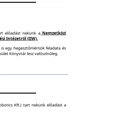
art előadást nekünk a
Nemzetközi
i Intézetről (IIW).
 is egy hegesztőmérnök feladata és
ület Könyvtár lesz valószínűleg.
botics Kft.) tart nekünk előadást a