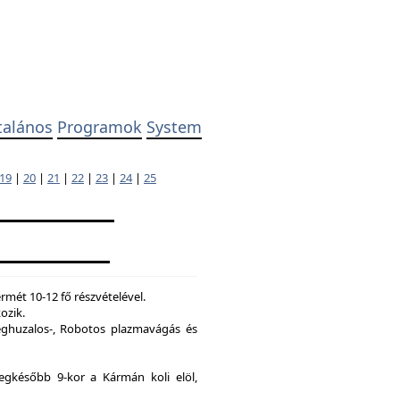
talános
Programok
System
19
|
20
|
21
|
22
|
23
|
24
|
25
mét 10-12 fő részvételével.
ozik.
ghuzalos-, Robotos plazmavágás és
legkésőbb 9-kor a Kármán koli elöl,