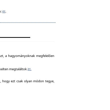
n:
itt
.
észt, a hagyományoknak megfelelően
ékelten megtaláltok
itt.
it, hogy ezt csak olyan módon tegye,