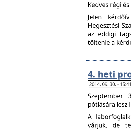
Kedves régi és 
Jelen kérdőí
Hegesztési Sza
az eddigi tag
töltenie a kérd
4. heti p
2014. 09. 30. - 15
Szeptember 3
pótlására lesz
A laborfoglal
várjuk, de t