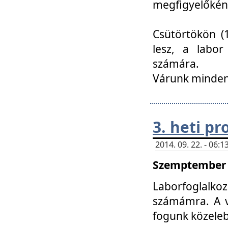
megfigyelőkén
Csütörtökön (1
lesz, a labor
számára.
Várunk mindenk
3. heti p
2014. 09. 22. - 06
Szemptember 2
Laborfoglalk
számámra. A ve
fogunk közele