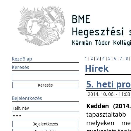
Kezdőlap
1
|
2
|
3
|
4
|
5
|
6
|
7
|
8
Hírek
Keresés
5. heti p
2014. 10. 06. - 11:
Bejelentkezés
Kedden (2014.
tapasztaltabb
melyeken meg