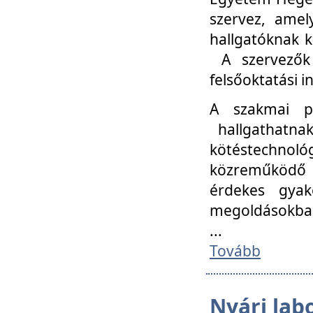
szervez, amel
hallgatóknak k
A szervezők
felsőoktatási 
A szakmai p
hallgathatna
kötéstechnológ
közreműködő i
érdekes gyak
megoldásokba
...
Tovább
Nyári lab