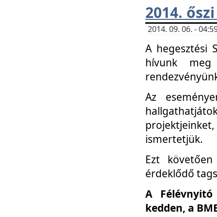
2014. őszi
2014. 09. 06. - 04
A hegesztési 
hívunk meg 
rendezvényünk
Az eseménye
hallgathatjáto
projektjeink
ismertetjük.
Ezt követően 
érdeklődő tag
A Félévnyitó
kedden, a BME