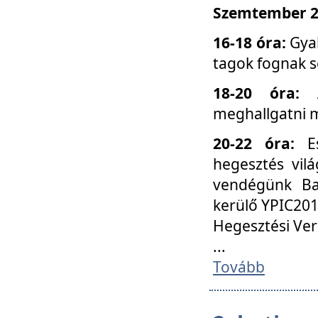
Szemtember 25
16-18 óra:
Gyak
tagok fognak s
18-20 óra:
meghallgatni m
20-22 óra:
Es
hegesztés vilá
vendégünk Ba
kerülő YPIC201
Hegesztési Ver
...
Tovább