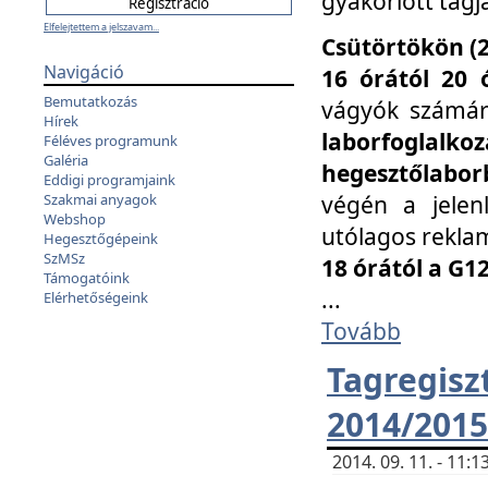
gyakorlott tagj
Elfelejtettem a jelszavam...
Csütörtökön (2
Navigáció
16 órától 20 
Bemutatkozás
vágyók számá
Hírek
laborfoglal
Féléves programunk
Galéria
hegesztőlaborb
Eddigi programjaink
végén a jelenl
Szakmai anyagok
Webshop
utólagos reklam
Hegesztőgépeink
SzMSz
18 órától a G1
Támogatóink
...
Elérhetőségeink
Tovább
Tagreg
2014/2015
2014. 09. 11. - 11