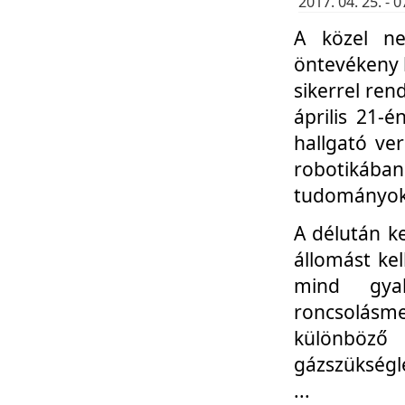
2017. 04. 25. -
A közel ne
öntevékeny k
sikerrel re
április 21-
hallgató ve
robotikáb
tudományok 
A délután k
állomást kel
mind gyak
roncsolás
különböző
gázszükségl
...