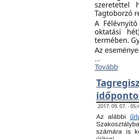
szeretettel
Tagtoborzó r
A Félévnyitó
oktatási hé
termében. Gy
Az eseményen 
...
Tovább
Tagregi
időponto
2017. 09. 07. - 0
Az alábbi
űr
Szakosztályba.
számára is k
újítani.