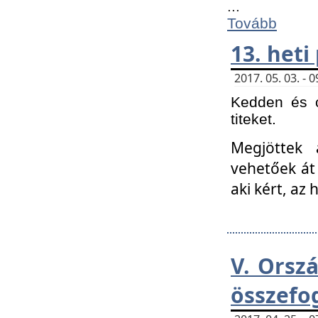
...
Tovább
13. heti
2017. 05. 03. -
Kedden és c
titeket.
Megjöttek 
vehetőek át
aki kért, az
V. Orsz
összefo