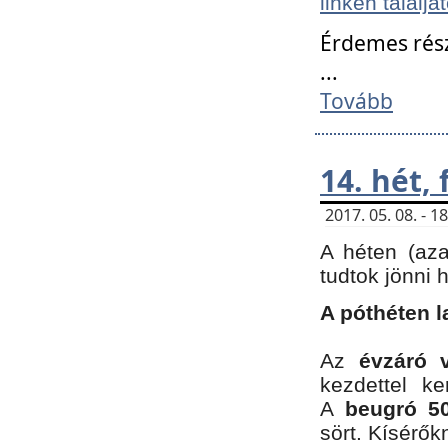
linken találjá
Érdemes rés
...
Tovább
14. hét,
2017. 05. 08. - 
A héten (az
tudtok jönni 
A póthéten l
Az
évzáró 
kezdettel k
A
beugró 50
sört. Kísérő