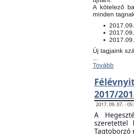
​A kötelező b
minden tagnak 
​2017.09
2017.09
2017.09.
Új tagjaink sz
...
Tovább
Félévn
2017/201
2017. 09. 07. - 
A Hegeszté
szeretette
Tagtoborzó 