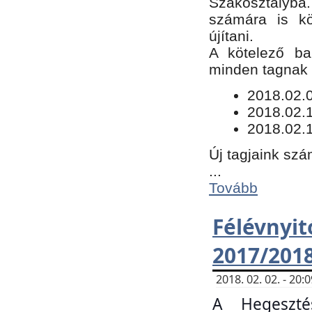
Szakosztályba.
számára is kö
újítani.
​A kötelező ba
minden tagnak m
​2018.02.
2018.02.
2018.02.1
Új tagjaink szá
...
Tovább
Félévn
2017/201
2018. 02. 02. - 20
A Hegeszté