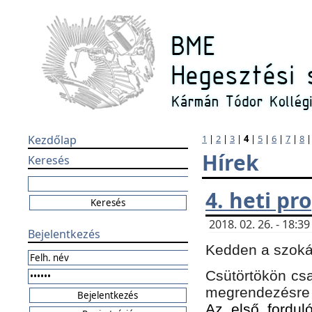
Kezdőlap
1
|
2
|
3
|
4
|
5
|
6
|
7
|
8
Hírek
Keresés
4. heti p
2018. 02. 26. - 18:
Bejelentkezés
Kedden a szokás
Csütörtökön csa
megrendezésre 
Az első forduló