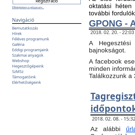
oktatási héten
Elfelejtettem a jelszavam...
további fordulók
Navigáció
GPONG - A
Bemutatkozás
2018. 02. 20. - 22:03
Hírek
Féléves programunk
A Hegesztési
Galéria
bajnokságot.
Eddigi programjaink
Szakmai anyagok
A facebook es
Webshop
Hegesztőgépeink
minden informáci
SzMSz
Találkozzunk a 3
Támogatóink
Elérhetőségeink
Tagregi
időpontok
2018. 02. 08. - 15
Az alábbi
űrl