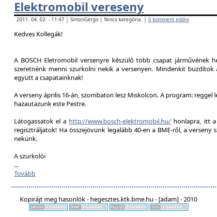
Elektromobil vereseny
2011. 04. 02. - 11:47 | SimonGergo | Nincs kategória. |
0 komment eddig
Kedves Kollegák!
A BOSCH Eletromobil versenyre készülő több csapat járművének he
szeretnénk menni szurkolni nekik a versenyen. Mindenkit buzdítok a
együtt a csapatainknak!
A verseny április 16-án, szombaton lesz Miskolcon. A program: reggel 
hazautazunk este Pestre.
Látogassatok el a
http://www.bosch-elektromobil.hu/
honlapra, itt 
regisztráljatok! Ha összejövünk legalább 40-en a BME-ről, a verseny 
nekünk.
A szurkolói
...
Tovább
Kopirájt meg hasonlók - hegesztes.ktk.bme.hu - [adam] - 2010