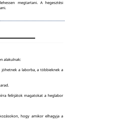
lehessen megtartani. A hegesztési
ani.
n alakulnak:
k jöhetnek a laborba, a többieknek a
marad.
írra felírjátok magatokat a heglabor
alkozásokon, hogy amikor elhagyja a