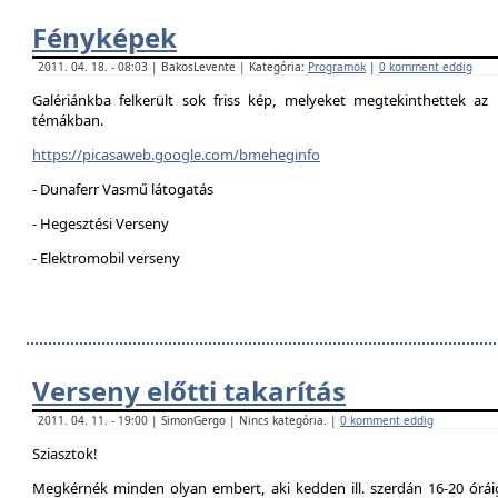
Fényképek
2011. 04. 18. - 08:03 | BakosLevente | Kategória:
Programok
|
0 komment eddig
Galériánkba felkerült sok friss kép, melyeket megtekinthettek az 
témákban.
https://picasaweb.google.com/bmeheginfo
- Dunaferr Vasmű látogatás
- Hegesztési Verseny
- Elektromobil verseny
Verseny előtti takarítás
2011. 04. 11. - 19:00 | SimonGergo | Nincs kategória. |
0 komment eddig
Sziasztok!
Megkérnék minden olyan embert, aki kedden ill. szerdán 16-20 óráig