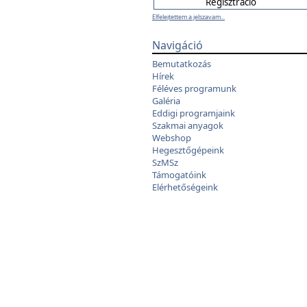
Elfelejtettem a jelszavam...
Navigáció
Bemutatkozás
Hírek
Féléves programunk
Galéria
Eddigi programjaink
Szakmai anyagok
Webshop
Hegesztőgépeink
SzMSz
Támogatóink
Elérhetőségeink