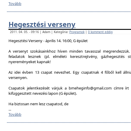
Tovább
Hegesztési verseny
2011. 04. 05. - 09:16 | Adam | Kategória:
Programok
|
0 komment eddig
Hegesztési Verseny - április 14. 16:00, G épület
A versenyt szokásainkhoz híven minden tavasszal megrendezzük. 
feladatok lesznek (pl. elméleti keresztrejtvény, gázhegesztés st
nyereményeket kapnak!
Az idei évben 13 csapat nevezhet. Egy csapatnak 4 főből kell álln
versenyen.
Csapatok jelentkezését várjuk a bmeheginfo@gmail.com címre írt 
kifüggesztett nevezési lapon (G épület).
Ha biztosan nem lesz csapatod, de
...
Tovább