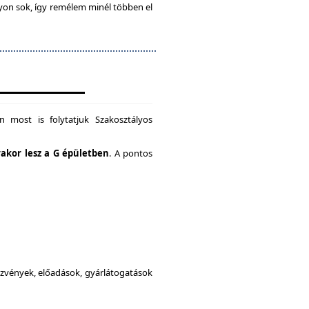
gyon sok, így remélem minél többen el
 most is folytatjuk Szakosztályos
rakor lesz a G épületben
. A pontos
dezvények, előadások, gyárlátogatások