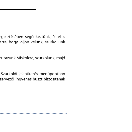
gesztésében segédkeztünk, és el is
rra, hogy jöjjön velünk, szurkoljunk
leutazunk Miskolcra, szurkolunk, majd
a Szurkolói jelentkezés menüpontban
szervezői ingyenes buszt biztosítanak