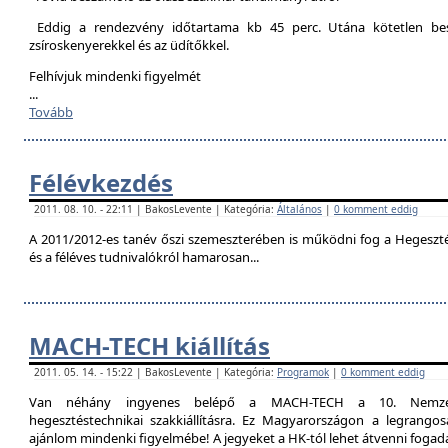
Eddig a rendezvény időtartama kb 45 perc. Utána kötetlen besz
zsíroskenyerekkel és az üdítőkkel.
Felhívjuk mindenki figyelmét
...
Tovább
Félévkezdés
2011. 08. 10. - 22:11 | BakosLevente | Kategória:
Általános
|
0 komment eddig
A 2011/2012-es tanév őszi szemeszterében is működni fog a Hegesztési
és a féléves tudnivalókról hamarosan...
MACH-TECH kiállítás
2011. 05. 14. - 15:22 | BakosLevente | Kategória:
Programok
|
0 komment eddig
Van néhány ingyenes belépő a MACH-TECH a 10. Nemzetkö
hegesztéstechnikai szakkiállításra. Ez Magyarországon a legrangosa
ajánlom mindenki figyelmébe! A jegyeket a HK-tól lehet átvenni foga