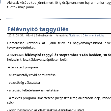
Aki csak később tud jönni, mert 10-ig órája van, nem baj, a munka na
tudtok majd jönni.
Félévnyitó taggyűlés
2011. 08. 31. - 08:40 | BakosLevente | Kategória:
Általános
|
0 komment eddig
Hamarosan kezdődik az újabb félév, és hagyományainkhoz híven
tevékenységünket.
A szokásos
félévnyitó taggyűlés szeptember 13-án kedden, 18 ó
helyszín ki lesz táblázva az épületen belül.
A tervezett program:
- a Szakosztály rövid bemutatása
- vezetőség választása
- a tagság feltételeinek ismertetése
- a féléves program ismertetése (hegesztési foglalkozások ideje, ren
stb.)
- rövid beszámoló az olasz szakmai-tanulmányi útról