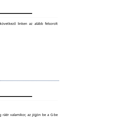
következő linken az alább felsorolt
 ráér valamikor, az jöjjön be a G-be