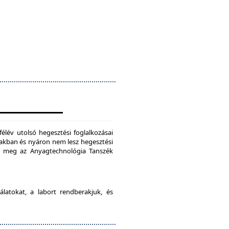
félév utolsó hegesztési foglalkozásai
szakban és nyáron nem lesz hegesztési
je meg az Anyagtechnológia Tanszék
latokat, a labort rendberakjuk, és