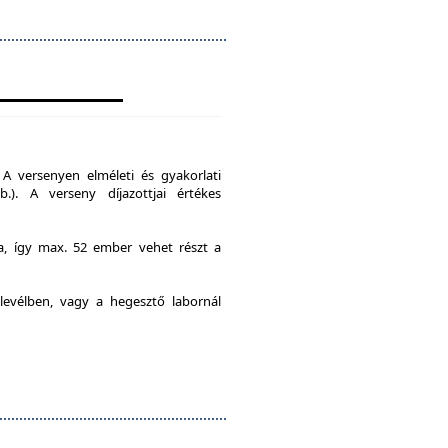
A versenyen elméleti és gyakorlati
b.). A verseny díjazottjai értékes
ia, így max. 52 ember vehet részt a
levélben, vagy a hegesztő labornál