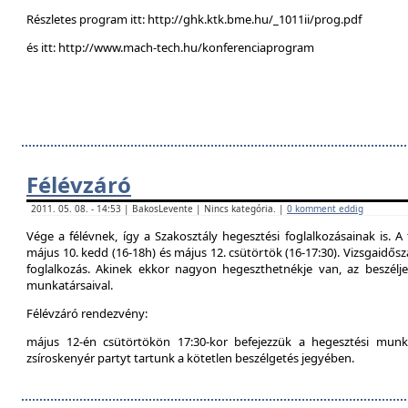
Részletes program itt: http://ghk.ktk.bme.hu/_1011ii/prog.pdf
és itt: http://www.mach-tech.hu/konferenciaprogram
Félévzáró
2011. 05. 08. - 14:53 | BakosLevente | Nincs kategória. |
0 komment eddig
Vége a félévnek, így a Szakosztály hegesztési foglalkozásainak is. A 
május 10. kedd (16-18h) és május 12. csütörtök (16-17:30). Vizsgaidő
foglalkozás. Akinek ekkor nagyon hegeszthetnékje van, az beszél
munkatársaival.
Félévzáró rendezvény:
május 12-én csütörtökön 17:30-kor befejezzük a hegesztési munká
zsíroskenyér partyt tartunk a kötetlen beszélgetés jegyében.