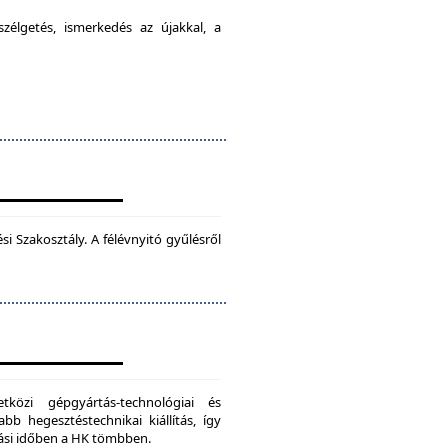
élgetés, ismerkedés az újakkal, a
 Szakosztály. A félévnyitó gyűlésről
zi gépgyártás-technológiai és
bb hegesztéstechnikai kiállítás, így
dási időben a HK tömbben.