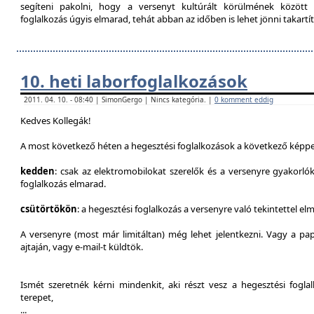
segíteni pakolni, hogy a versenyt kultúrált körülmének között 
foglalkozás úgyis elmarad, tehát abban az időben is lehet jönni takartít
10. heti laborfoglalkozások
2011. 04. 10. - 08:40 | SimonGergo | Nincs kategória. |
0 komment eddig
Kedves Kollegák!
A most következő héten a hegesztési foglalkozások a következő képpe
kedden
: csak az elektromobilokat szerelők és a versenyre gyakorló
foglalkozás elmarad.
csütörtökön
: a hegesztési foglalkozás a versenyre való tekintettel el
A versenyre (most már limitáltan) még lehet jelentkezni. Vagy a pap
ajtaján, vagy e-mail-t küldtök.
Ismét szeretnék kérni mindenkit, aki részt vesz a hegesztési fogl
terepet,
...