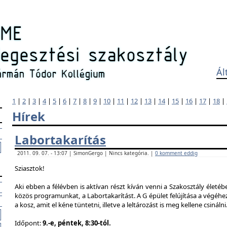
Ál
1
|
2
|
3
|
4
|
5
|
6
|
7
|
8
|
9
|
10
|
11
|
12
|
13
|
14
|
15
|
16
|
17
|
18
|
Hírek
Labortakarítás
2011. 09. 07. - 13:07 | SimonGergo | Nincs kategória. |
0 komment eddig
Sziasztok!
Aki ebben a félévben is aktívan részt kíván venni a Szakosztály életé
közös programunkat, a Labortakarítást. A G épület felújítása a végéhez
a kosz, amit el kéne tüntetni, illetve a leltározást is meg kellene csinálni
Időpont:
9.-e, péntek, 8:30-tól.