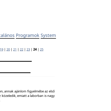
talános
Programok
System
19
|
20
|
21
|
22
|
23
|
24
|
25
ben, annak ajánlom figyelmébe az első
 közeledik, emiatt a laborban is nagy
.