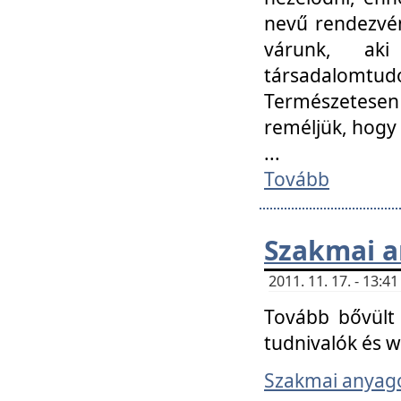
nevű rendezvén
várunk, aki
társadalomtud
Természetesen
reméljük, hogy
...
Tovább
Szakmai 
2011. 11. 17. - 13:
Tovább bővült 
tudnivalók és 
Szakmai anyag