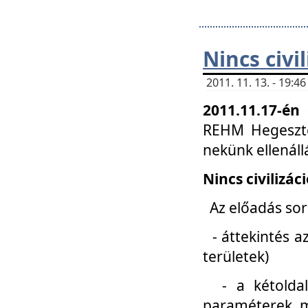
Nincs civi
2011. 11. 13. - 19:
2011.11.17-én
REHM Hegeszté
nekünk ellenál
Nincs civilizác
Az előadás sorá
- áttekintés az
területek)
- a kétoldali 
paraméterek, m