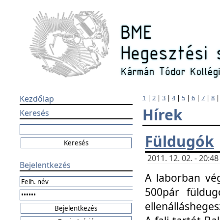
Kezdőlap
1
|
2
|
3
|
4
|
5
|
6
|
7
|
8
Hírek
Keresés
Füldugók
2011. 12. 02. - 20:
Bejelentkezés
A laborban vég
500pár füldugó
ellenállásheges