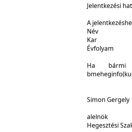
Jelentkezési ha
A jelentkezéshe
Név
Kar
Évfolyam
Ha bármi 
bmeheginfo(kuk
Simon Gergely
alelnök
Hegesztési Sza