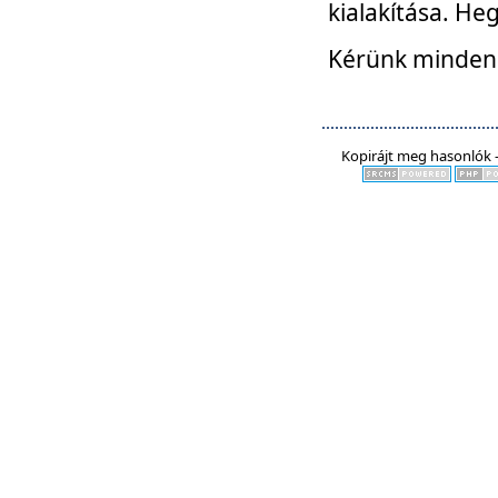
kialakítása. He
Kérünk mindenki
Kopirájt meg hasonlók -