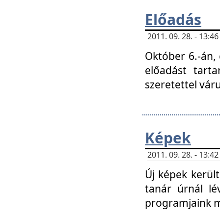
Előadás
2011. 09. 28. - 13:
Október 6.-án,
előadást tart
szeretettel vá
Képek
2011. 09. 28. - 13:
Új képek kerülte
tanár úrnál lé
programjaink m