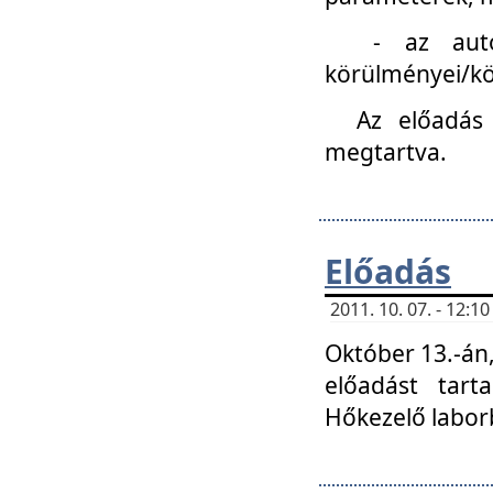
- az autóipa
körülményei/k
Az előadás
megtartva.
Előadás
2011. 10. 07. - 12:
Október 13.-án,
előadást tar
Hőkezelő labor