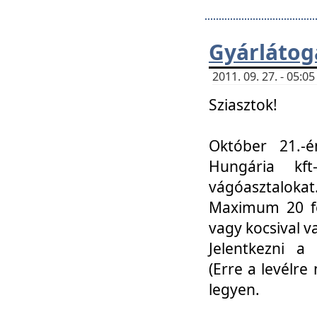
Gyárlátoga
2011. 09. 27. - 05:
Sziasztok!
Október 21.-é
Hungária kf
vágóasztalokat
Maximum 20 fő
vagy kocsival 
Jelentkezni a 
(Erre a levélre 
legyen.