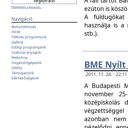
A fali tartót B
ezúton is köszö
Elfelejtettem a jelszavam...
A füldugókat
Navigáció
használja is a 
Bemutatkozás
Hírek
stb.).
Féléves programunk
Galéria
Eddigi programjaink
Szakmai anyagok
Webshop
BME Nyílt
Hegesztőgépeink
SzMSz
Támogatóink
2011. 11. 24. - 22:
Elérhetőségeink
A Budapesti 
november 25-
középiskolás d
végzettséggel
azonban nem 
nézelődni, enn