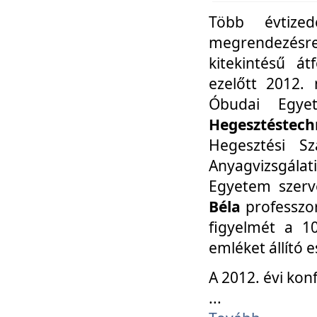
Több évtize
megrendezésr
kitekintésű á
ezelőtt 2012.
Óbudai Egy
Hegesztéstechn
Hegesztési Sz
Anyagvizsgála
Egyetem szerv
Béla
professzor
figyelmét a 10
emléket állító
A 2012. évi ko
...