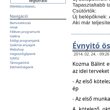
Tapasztaltabb t
Elfelejtettem a jelszavam...
Csütörtök:
Navigáció
Új belépőknek: 
Aki már teljesít
Bemutatkozás
Hírek
Féléves programunk
Galéria
Eddigi programjaink
Évnyitó ö
Szakmai anyagok
Webshop
2014. 02. 24. - 09:
Hegesztőgépeink
SzMSz
Kozma Bálint el
Támogatóink
Elérhetőségeink
az idei terveket
- Az első kötele
ép
- Az első munka
A kötelező ok