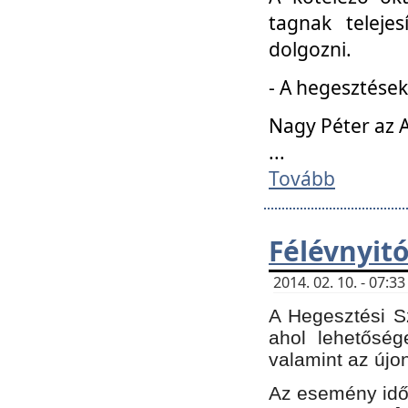
tagnak teleje
dolgozni.
- A hegesztések
Nagy Péter az A
...
Tovább
Félévnyit
2014. 02. 10. - 07:
A Hegesztési Sz
ahol lehetőség
valamint az újo
Az esemény időp