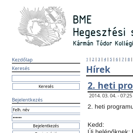
Kezdőlap
1
|
2
|
3
|
4
|
5
|
6
|
7
|
8
Hírek
Keresés
2. heti p
2014. 03. 04. - 07:
Bejelentkezés
2. heti program
Kedd:
Új belépőknek: 