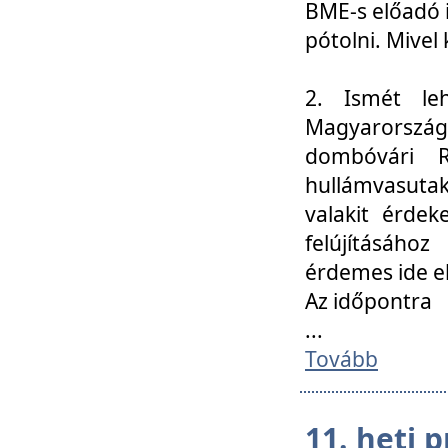
BME-s előadó i
pótolni. Mivel 
2. Ismét le
Magyarország
dombóvári R
hullámvasuta
valakit érdek
felújításáh
érdemes ide el
Az időpontra
...
Tovább
11. heti