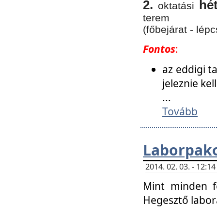
2.
hé
oktatási
terem
(főbejárat - lépc
Fontos
:
az eddigi 
jeleznie ke
...
Tovább
Laborpako
2014. 02. 03. - 12:
Mint minden f
Hegesztő labor