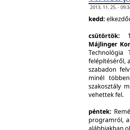
2013. 11. 25. - 09
kedd:
elkezdő
csütörtök:
Májlinger Ko
Technológia 
felépítéséről,
szabadon felv
minél többen
szakosztály m
vehettek fel.
péntek:
Remél
programról, a
alábbiakban ol