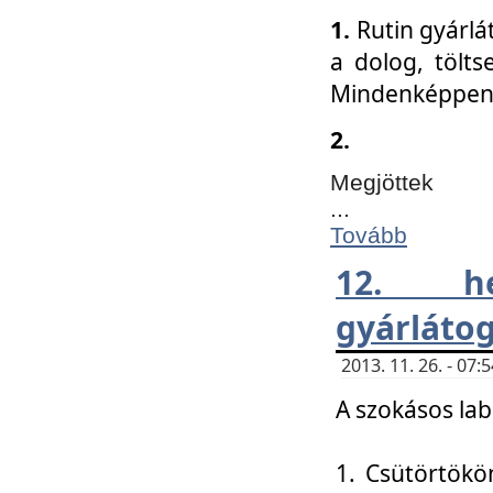
1.
Rutin gyárlá
a dolog, tölts
Mindenképpen 
2.
Megjöttek
...
Tovább
12. h
gyárlátog
2013. 11. 26. - 07
A szokásos lab
1. Csütörtökö