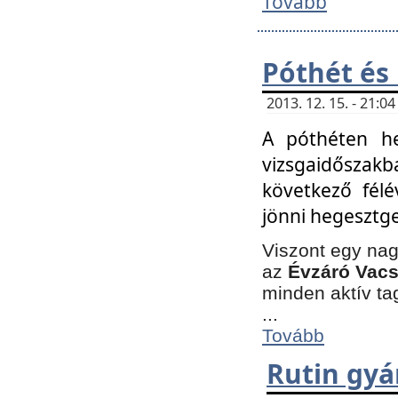
Tovább
Póthét és
2013. 12. 15. - 21:
A póthéten he
vizsgaidőszak
következő félé
jönni hegesztge
Viszont egy nag
az
Évzáró Vacs
minden aktív ta
...
Tovább
Rutin gyá