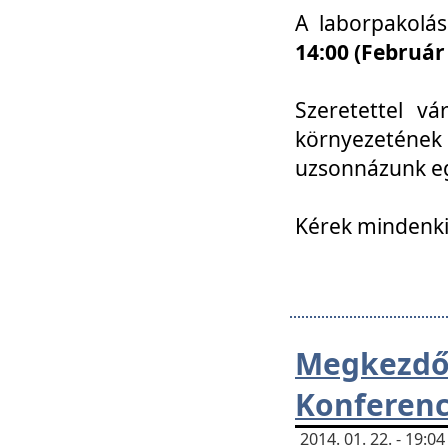
A laborpakolá
14:00 (Február
Szeretettel vá
környezetének
uzsonnázunk eg
Kérek mindenki
Megkezd
Konferenc
2014. 01. 22. - 19: