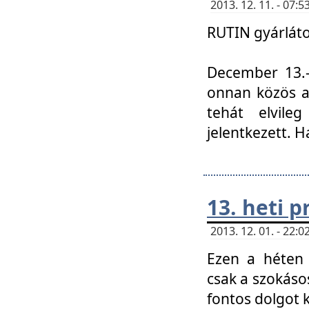
2013. 12. 11. - 07
RUTIN gyárláto
December 13.-á
onnan közös a
tehát elvile
jelentkezett. H
13. heti 
2013. 12. 01. - 22
Ezen a héten
csak a szokáso
fontos dolgot 