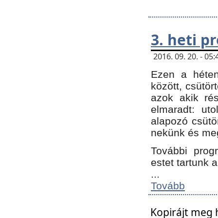
3. heti 
2016. 09. 20. - 0
Ezen a héte
között, csütör
azok akik ré
elmaradt: ut
alapozó csütör
nekünk és meg
További progr
estet tartunk 
...
Tovább
Kopirájt meg 