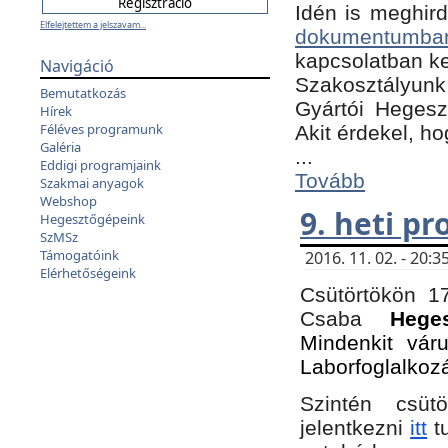
Idén is meghird
Elfelejtettem a jelszavam...
dokumentumba
kapcsolatban ke
Navigáció
Szakosztályunk 
Bemutatkozás
Gyártói Hegeszt
Hírek
Féléves programunk
Akit érdekel, h
Galéria
...
Eddigi programjaink
Tovább
Szakmai anyagok
Webshop
9. heti p
Hegesztőgépeink
SzMSz
Támogatóink
2016. 11. 02. - 20
Elérhetőségeink
Csütörtökön 17
Csaba
Hege
Mindenkit vár
Laborfoglalkoz
Szintén csüt
jelentkezni
itt
tu