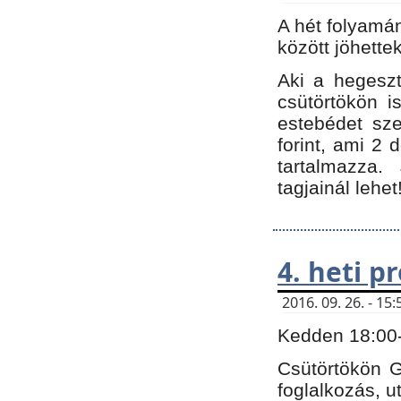
A hét folyamá
között jöhette
Aki a hegeszt
csütörtökön i
estebédet sze
forint, ami 2 
tartalmazza.
tagjainál lehet
4. heti 
2016. 09. 26. - 1
Kedden 18:00-t
Csütörtökön G
foglalkozás, ut