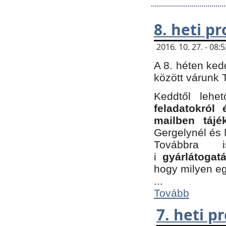
8. heti p
2016. 10. 27. - 08
A 8. héten ked
között várunk T
Keddtől leh
feladatokról
mailben tájé
Gergelynél és 
Továbbra 
i
gyárlátoga
hogy milyen e
...
Tovább
7. heti 