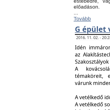
estebédre, va
előadáson.
...
Tovább
G épület 
2016. 11. 02. - 20
Idén immáro
az Alakításte
Szakosztályok
A kovácsolá
témaköreit, e
várunk minden
A vetélkedő id
A vetélkedő so