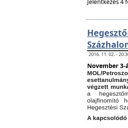
Jelentkezés 4 
Hegesz
Százhalo
2016. 11. 02. - 20
November 3-á
MOL/Petr
esettanulmá
végzett munká
a hegesztőm
olajfinomító 
Hegesztési Sz
A kapcsolódó