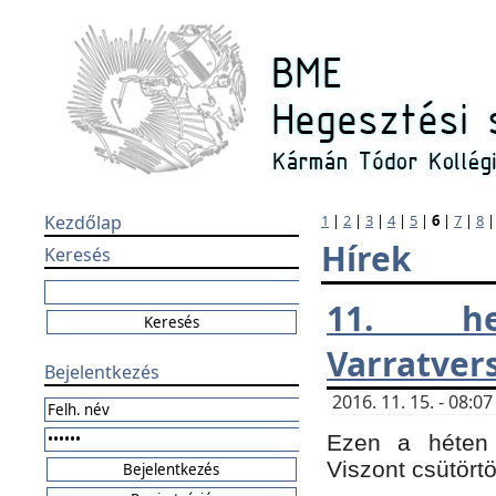
Kezdőlap
1
|
2
|
3
|
4
|
5
|
6
|
7
|
8
Hírek
Keresés
11. h
Varratver
Bejelentkezés
2016. 11. 15. - 08:
Ezen a héten 
Viszont csütört