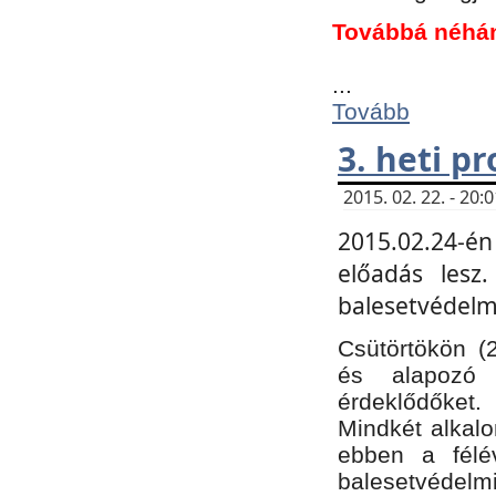
Továbbá néhá
...
Tovább
3. heti p
2015. 02. 22. - 20
2015.02.24-én
előadás lesz
balesetvédelmi
Csütörtökön (
és alapozó e
érdeklődőket.
Mindkét alkalo
ebben a félé
balesetvédelmi