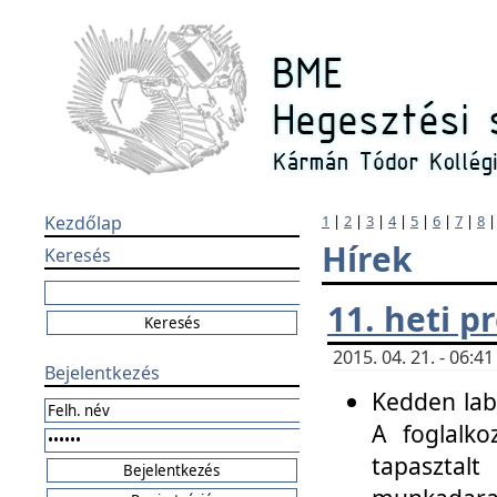
Kezdőlap
1
|
2
|
3
|
4
|
5
|
6
|
7
|
8
Hírek
Keresés
11. heti 
2015. 04. 21. - 06:
Bejelentkezés
Kedden labo
A foglalko
tapasztal