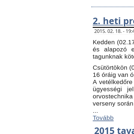
2. heti 
2015. 02. 18. - 1
Kedden (02.17
és alapozó e
tagunknak köt
Csütörtökön (0
16 óráig van ó
A vetélkedőre 
ügyességi je
orvostechnika 
verseny során
...
Tovább
2015 tav