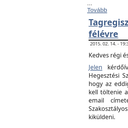
...
Tovább
Tagregi
félévre
2015. 02. 14. - 1
Kedves régi és
Jelen
kérdőív
Hegesztési Sz
hogy az eddi
kell töltenie
email címet
Szakosztályo
kiküldeni.