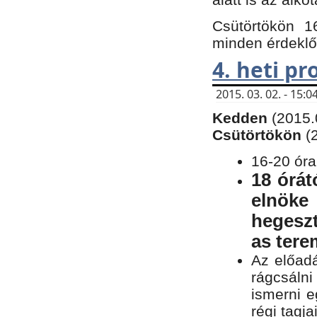
Csütörtökön 1
minden érdeklő
4. heti p
2015. 03. 02. - 15
Kedden
(2015.
Csütörtökön
(
16-20 óra
18 órát
elnöke
hegeszt
as ter
Az előad
rágcsálni
ismerni e
régi tagja