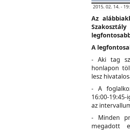
2015. 02. 14. - 
Az alábbiak
Szakosztá
legfontosabb
A legfontosa
- Aki tag s
honlapon töl
lesz hivatalo
- A foglalk
16:00-19:45-i
az intervallu
- Minden pr
megadott e