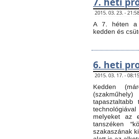
7. heti p
2015. 03. 23. - 21
A 7. héten a 
kedden és csüt
6. heti p
2015. 03. 17. - 08
Kedden (márc
(szakműhely)
tapasztaltabb 
technológiával
melyeket az e
tanszéken "k
szakaszának ki
alatt is az alko