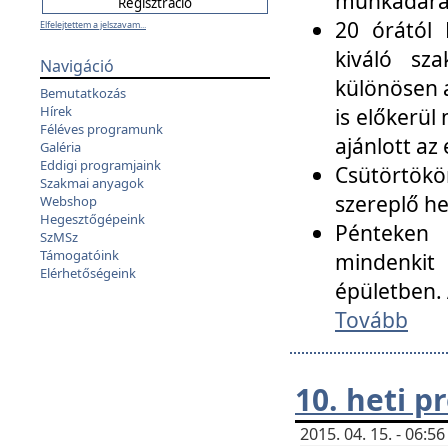
munkadarab
20 órától 
Elfelejtettem a jelszavam...
kiváló sz
Navigáció
különösen a
Bemutatkozás
Hírek
is előkerül
Féléves programunk
ajánlott az
Galéria
Eddigi programjaink
Csütörtökö
Szakmai anyagok
szereplő he
Webshop
Hegesztőgépeink
Pénteken 
SzMSz
Támogatóink
mindenkit
Elérhetőségeink
épületben. 
Tovább
10. heti 
2015. 04. 15. - 06: