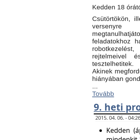
Kedden 18 órátó
Csütörtökön, i
versenyre k
megtanulhatj
feladatokhoz ha
robotkezelést
rejtelmeivel 
tesztelhetitek.
Akinek megfordu
hiányában gon
...
Tovább
9. heti p
2015. 04. 06. - 04
Kedden (áp
mindenkit 