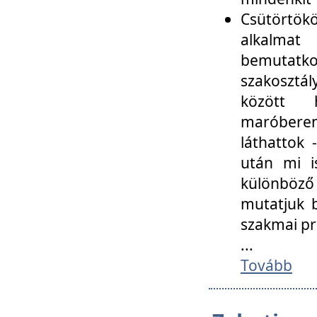
Csütörtökö
alkalmat
bemutatko
szakosztál
között
maróbere
láthattok
után mi i
különböző 
mutatjuk b
szakmai p
...
Tovább