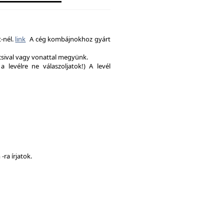
-nél.
link
A cég kombájnokhoz gyárt
csival vagy vonattal megyünk.
a levélre ne válaszoljatok!) A levél
ra írjatok.