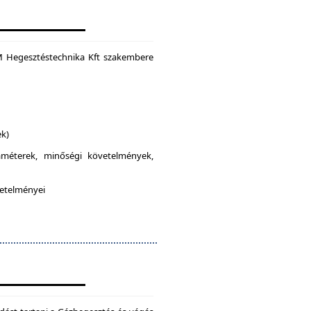
M Hegesztéstechnika Kft szakembere
ek)
raméterek, minőségi követelmények,
vetelményei