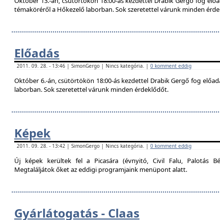
Október 13.-án, csütörtökön 18:00-ás kezdettel Drabik Gergő fog előa
témaköréről a Hőkezelő laborban. Sok szeretettel várunk minden érde
Előadás
2011. 09. 28. - 13:46 | SimonGergo | Nincs kategória. |
0 komment eddig
Október 6.-án, csütörtökön 18:00-ás kezdettel Drabik Gergő fog előadás
laborban. Sok szeretettel várunk minden érdeklődőt.
Képek
2011. 09. 28. - 13:42 | SimonGergo | Nincs kategória. |
0 komment eddig
Új képek kerültek fel a Picasára (évnyitó, Civil Falu, Palotás Bé
Megtaláljátok őket az eddigi programjaink menüpont alatt.
Gyárlátogatás - Claas