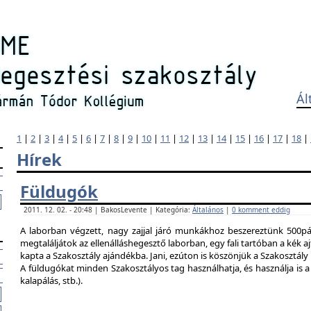
Ál
1
|
2
|
3
|
4
|
5
|
6
|
7
|
8
|
9
|
10
|
11
|
12
|
13
|
14
|
15
|
16
|
17
|
18
|
Hírek
Füldugók
2011. 12. 02. - 20:48 | BakosLevente | Kategória:
Általános
|
0 komment eddig
A laborban végzett, nagy zajjal járó munkákhoz beszereztünk 500pár
megtaláljátok az ellenálláshegesztő laborban, egy fali tartóban a kék ajt
kapta a Szakosztály ajándékba. Jani, ezúton is köszönjük a Szakosztál
A füldugókat minden Szakosztályos tag használhatja, és használja is a 
kalapálás, stb.).