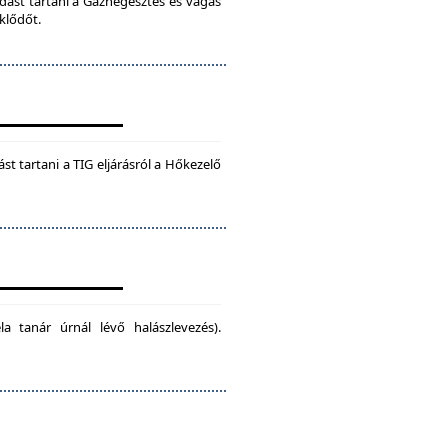
dást tartani a Gázhegesztés és vágás
klődőt.
t tartani a TIG eljárásról a Hőkezelő
la tanár úrnál lévő halászlevezés).