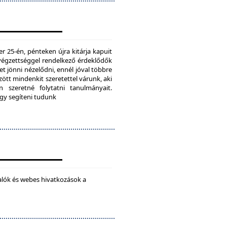
25-én, pénteken újra kitárja kapuit
ú végzettséggel rendelkező érdeklődők
t jönni nézelődni, ennél jóval többre
tt mindenkit szeretettel várunk, aki
 szeretné folytatni tanulmányait.
ogy segíteni tudunk
alók és webes hivatkozások a