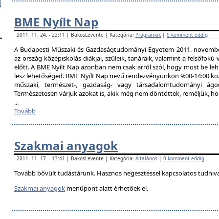
BME Nyílt Nap
2011. 11. 24. - 22:11 | BakosLevente | Kategória:
Programok
|
0 komment eddig
A Budapesti Műszaki és Gazdaságtudományi Egyetem 2011. november 
az ország középiskolás diákjai, szüleik, tanáraik, valamint a felsőfok
előtt. A BME Nyílt Nap azonban nem csak arról szól, hogy most be lehe
lesz lehetőséged. BME Nyílt Nap nevű rendezvényünkön 9:00-14:00 közö
műszaki, természet-, gazdaság- vagy társadalomtudományi ágon
Természetesen várjuk azokat is, akik még nem döntöttek, reméljük, h
...
Tovább
Szakmai anyagok
2011. 11. 17. - 13:41 | BakosLevente | Kategória:
Általános
|
0 komment eddig
Tovább bővült tudástárunk. Hasznos hegesztéssel kapcsolatos tudniv
Szakmai anyagok
menüpont alatt érhetőek el.