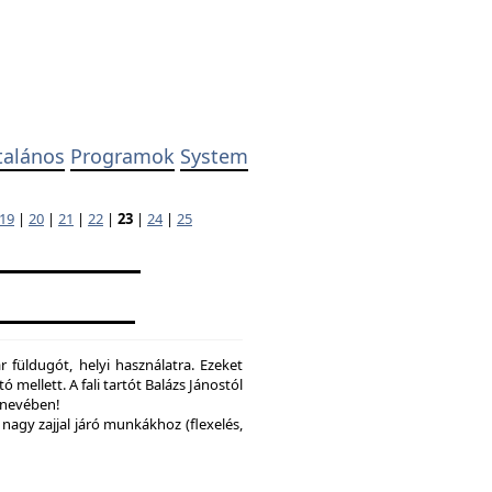
talános
Programok
System
19
|
20
|
21
|
22
|
23
|
24
|
25
 füldugót, helyi használatra. Ezeket
ó mellett. A fali tartót Balázs Jánostól
y nevében!
nagy zajjal járó munkákhoz (flexelés,