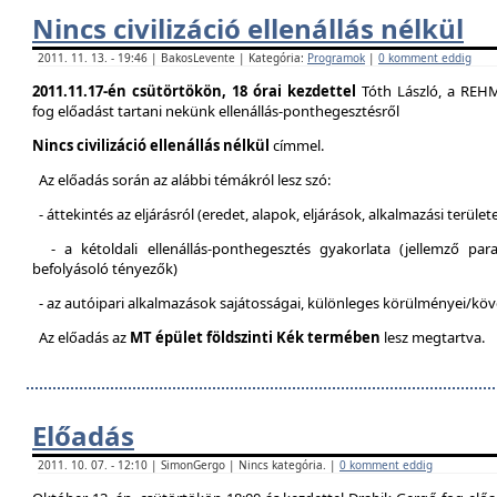
Nincs civilizáció ellenállás nélkül
2011. 11. 13. - 19:46 | BakosLevente | Kategória:
Programok
|
0 komment eddig
2011.11.17-én csütörtökön, 18 órai kezdettel
Tóth László, a REH
fog előadást tartani nekünk ellenállás-ponthegesztésről
Nincs civilizáció ellenállás nélkül
címmel.
Az előadás során az alábbi témákról lesz szó:
- áttekintés az eljárásról (eredet, alapok, eljárások, alkalmazási terület
- a kétoldali ellenállás-ponthegesztés gyakorlata (jellemző pa
befolyásoló tényezők)
- az autóipari alkalmazások sajátosságai, különleges körülményei/kö
Az előadás az
MT épület földszinti Kék termében
lesz megtartva.
Előadás
2011. 10. 07. - 12:10 | SimonGergo | Nincs kategória. |
0 komment eddig