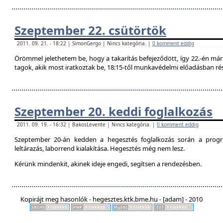
Szeptember 22. csütörtök
2011. 09. 21. - 18:22 | SimonGergo | Nincs kategória. |
0 komment eddig
Örömmel jelethetem be, hogy a takarítás befejeződött, így 22.-én már 
tagok, akik most iratkoztak be, 18:15-től munkavédelmi előadásban ré
Szeptember 20. keddi foglalkozás
2011. 09. 19. - 16:32 | BakosLevente | Nincs kategória. |
0 komment eddig
Szeptember 20-án kedden a hegesztés foglalkozás során a progr
leltárazás, laborrend kialakítása. Hegesztés még nem lesz.
Kérünk mindenkit, akinek ideje engedi, segítsen a rendezésben.
Kopirájt meg hasonlók - hegesztes.ktk.bme.hu - [adam] - 2010