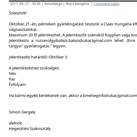
2011. 09. 27. - 05:05 | SimonGergo | Nincs kategória. |
0 komment eddig
Sziasztok!
Október 21.-én, pénteken gyárlátogatást teszünk a Claas Hungária kft
vágóasztalokat.
Maximum 20 fő jelentkezhet. A jelentkezők számától függően vagy ko
Jelentkezni a rozsavolgyibalazs.balazs(kukac)gmail.com lehet. (Erre 
tárgya:" gyárlátogatás " legyen.
Jelentkezési határidő: Október 3.
A jelentkezéshez szükséges:
Név
Kar
Évfolyam
Ha bármi egyéb kérdésetek van, akkor a bmeheginfo(kukac)gmail.com -
Simon Gergely
alelnök
Hegesztési Szakosztály