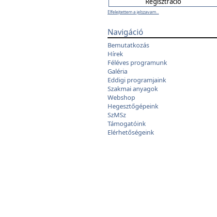
Elfelejtettem a jelszavam...
Navigáció
Bemutatkozás
Hírek
Féléves programunk
Galéria
Eddigi programjaink
Szakmai anyagok
Webshop
Hegesztőgépeink
SzMSz
Támogatóink
Elérhetőségeink