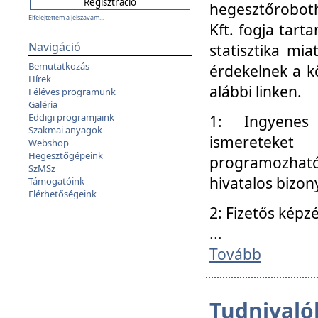
hegesztőroboth
Elfelejtettem a jelszavam...
Kft. fogja tart
Navigáció
statisztika mi
Bemutatkozás
érdekelnek a k
Hírek
alábbi linken.
Féléves programunk
Galéria
Eddigi programjaink
1: Ingyenes k
Szakmai anyagok
ismereteket
Webshop
Hegesztőgépeink
programozhat
SzMSz
hivatalos bizon
Támogatóink
Elérhetőségeink
2: Fizetős képz
...
Tovább
Tudnivalók