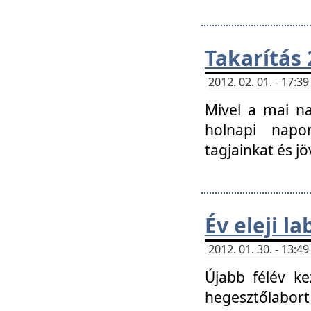
Takarítás 
2012. 02. 01. - 17:
Mivel a mai na
holnapi napon
tagjainkat és jö
Év eleji l
2012. 01. 30. - 13:
Újabb félév ke
hegesztőlabort 