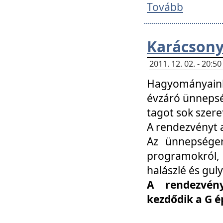
Tovább
Karácsony
2011. 12. 02. - 20:
Hagyományaink
évzáró ünnepség
tagot sok szere
A rendezvényt a
Az ünnepségen
programokról,
halászlé és guly
A rendezvén
kezdődik a G 