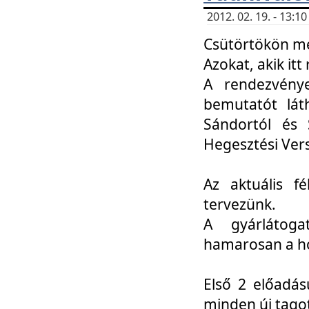
2012. 02. 19. - 13:
Csütörtökön me
Azokat, akik itt 
A rendezvénye
bemutatót lát
Sándortól és 
Hegesztési Ver
Az aktuális f
tervezünk.
A gyárlátoga
hamarosan a h
Első 2 előadás
minden új tago