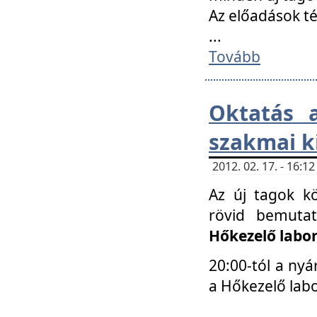
Az előadások 
...
Tovább
Oktatás 
szakmai k
2012. 02. 17. - 16:
Az új tagok k
rövid bemuta
Hőkezelő labo
20:00-tól a nyá
a Hőkezelő lab