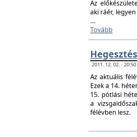
Az előkészület
aki ráér, legyen
...
Tovább
Hegesztés
2011. 12. 02. - 20:
Az aktuális fél
Ezek a 14. hét
15. pótlási hét
a vizsgaidősz
félévben lesz.