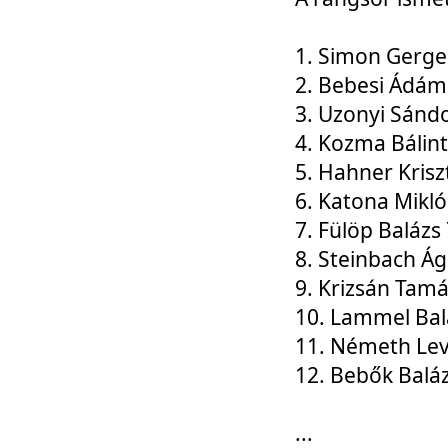
1. Simon Gerge
2. Bebesi Ádám
3. Uzonyi Sánd
4. Kozma Bálin
5. Hahner Krisz
6. Katona Mikl
7. Fülöp Balázs
8. Steinbach Á
9. Krizsán Tam
10. Lammel Bal
11. Németh Le
12. Bebők Balá
...