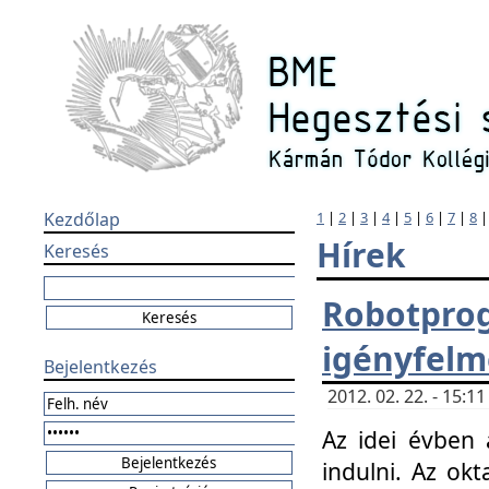
Kezdőlap
1
|
2
|
3
|
4
|
5
|
6
|
7
|
8
Hírek
Keresés
Robotpr
igényfelm
Bejelentkezés
2012. 02. 22. - 15:
Az idei évben 
indulni. Az o