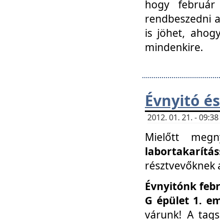
hogy február 
rendbeszedni a 
is jöhet, ahog
mindenkire.
Évnyitó és
2012. 01. 21. - 09:
Mielőtt megn
labortakarítás
résztvevőknek a 
Évnyitónk febr
G épület 1. e
várunk! A tag