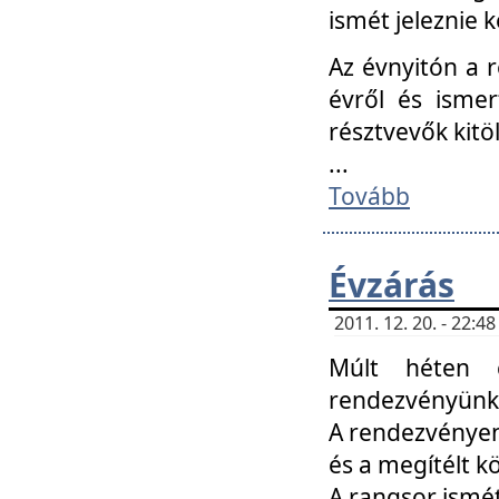
ismét jeleznie k
Az évnyitón a 
évről és ismer
résztvevők kitö
...
Tovább
Évzárás
2011. 12. 20. - 22:
Múlt héten c
rendezvényünk, 
A rendezvényen 
és a megítélt k
A rangsor ismét