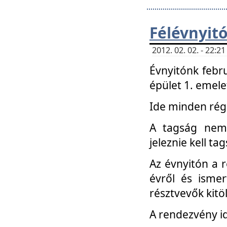
Félévnyit
2012. 02. 02. - 22:
Évnyitónk febru
épület 1. emele
Ide minden régi
A tagság nem
jeleznie kell ta
Az évnyitón a 
évről és ismer
résztvevők kitö
A rendezvény id