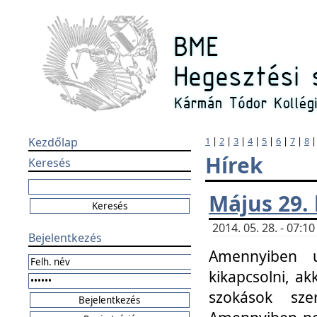
Kezdőlap
1
|
2
|
3
|
4
|
5
|
6
|
7
|
8
Hírek
Keresés
Május 29.
2014. 05. 28. - 07:
Bejelentkezés
Amennyiben u
kikapcsolni, ak
szokások sze