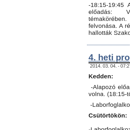
-18:15-19:45
előadás: Vo
témakörében.
felvonása. A 
hallották Szako
4. heti p
2014. 03. 04. - 07:
Kedden:
-Alapozó előa
volna. (18:15-
-Laborfoglalk
Csütörtökön:
-Laborfoglalko