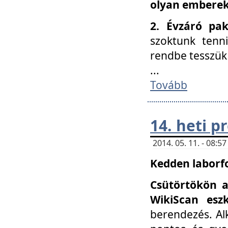
olyan embereke
2. Évzáró pa
szoktunk tenn
rendbe tesszü
...
Tovább
14. heti 
2014. 05. 11. - 08:
Kedden laborfo
Csütörtökön a
WikiScan eszk
berendezés. Al