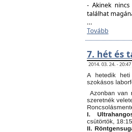
- Akinek nincs
találhat magán
...
Tovább
7. hét és 
2014. 03. 24. - 20:
A hetedik heti
szokásos labor
Azonban van n
szeretnék velet
Roncsolásmente
I. Ultrahang
csütörtök, 18:15
II. Röntgensug