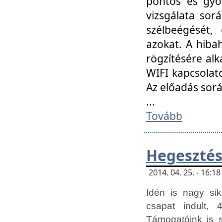
pontos és gyor
vizsgálata so
szélbeégését, 
azokat. A hibah
rögzítésére alk
WIFI kapcsolat
Az előadás sor
...
Tovább
Hegesztés
2014. 04. 25. - 16:
Idén is nagy sik
csapat indult, 
Támogatóink is 