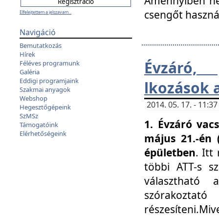
Amennyiben nem
csengőt haszná
Elfelejtettem a jelszavam...
Navigáció
Bemutatkozás
Hírek
Évzáró, 
Féléves programunk
Galéria
Eddigi programjaink
lkozások 
Szakmai anyagok
Webshop
2014. 05. 17. - 11:
Hegesztőgépeink
SzMSz
1. Évzáró vac
Támogatóink
Elérhetőségeink
május 21.-én 
épületben
. It
többi ATT-s sz
választható 
szórakoztató
részesíteni.Miv