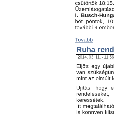
csütörtök 18:15
Üzemlátogatáso
I. Busch-Hung
hét péntek, 10
további 9 embe
...
Tovább
Ruha rend
2014. 03. 11. - 11:5
Eljött egy úja
van szükségünk
mint az elmúlt
Újítás, hogy e
rendelések
keressétek.
Itt megtalálhat
is könnyen kii