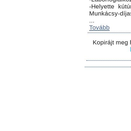
-Helyette kút
Munkácsy-díja
...
Tovább
Kopirájt meg 