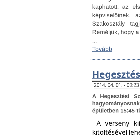
kaphatott, az e
képviselőinek,
Szakosztály tag
Reméljük, hogy a
...
Tovább
Hegesztés
2014. 04. 01. - 09:
A Hegesztési S
hagyományosnak 
épületben 15:45-t
A verseny ki
kitöltésével leh