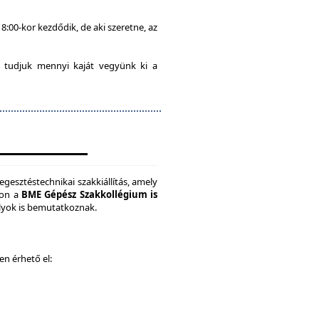
8:00-kor kezdődik, de aki szeretne, az
 tudjuk mennyi kaját vegyünk ki a
gesztéstechnikai szakkiállítás, amely
son a
BME Gépész Szakkollégium is
ályok is bemutatkoznak.
ken érhető el: