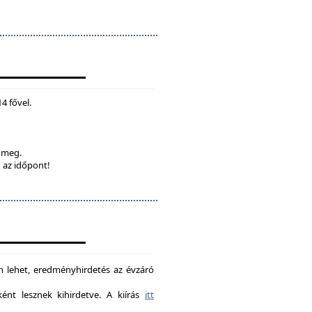
4 fővel.
k meg.
 az időpont!
on lehet, eredményhirdetés az évzáró
nt lesznek kihirdetve. A kiírás
itt