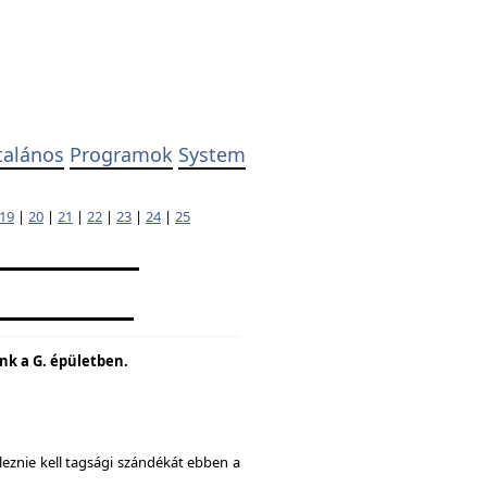
talános
Programok
System
19
|
20
|
21
|
22
|
23
|
24
|
25
unk a G. épületben.
eznie kell tagsági szándékát ebben a