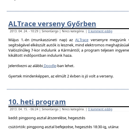
ALTrace verseny Győrben
2013. 04. 24. - 10:29 | SimonGergo | Nincs kategória. |
0 komment eddig
Május 1.-én (munkaszüneti nap) az
ALTrace
versenyre megyünk G
segítségével elkészült autók is lesznek, mind elektromos meghajtású
Valószínűleg 7-k
or indulunk a Kármántól, a program teljesen ingyenes
kikáltott indőpontban indulunk haza.
Jelentkezni az alábbi
Doodle
-ban lehet.
Gyertek mindenképpen, az elmúlt 2 évben is jó volt a verseny.
10. heti program
2013. 04. 15. - 06:24 | SimonGergo | Nincs kategória. |
0 komment eddig
kedd: pingpong asztal átszerelése, hegesztés
csütörtök: pingpong asztal befejezése, hegesztés 18:30-ig, utána: