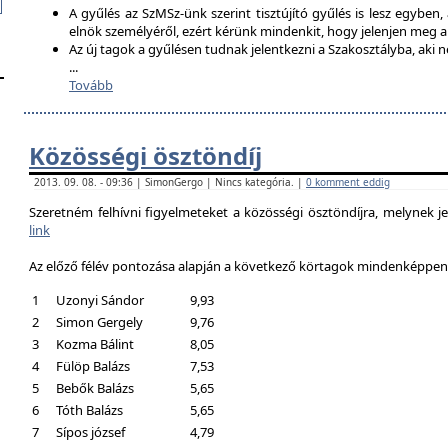
A gyűlés az SzMSz-ünk szerint tisztújító gyűlés is lesz egyben,
elnök személyéről, ezért kérünk mindenkit, hogy jelenjen meg 
Az új tagok a gyűlésen tudnak jelentkezni a Szakosztályba, aki n
...
Tovább
Közösségi ösztöndíj
2013. 09. 08. - 09:36 | SimonGergo | Nincs kategória. |
0 komment eddig
Szeretném felhívni figyelmeteket a közösségi ösztöndíjra, melynek je
link
Az előző félév pontozása alapján a következő körtagok mindenképpen a
1
Uzonyi Sándor
9,93
2
Simon Gergely
9,76
3
Kozma Bálint
8,05
4
Fülöp Balázs
7,53
5
Bebők Balázs
5,65
6
Tóth Balázs
5,65
7
Sípos józsef
4,79