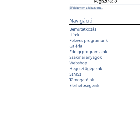
Elfelejtettem a jelszavam...
Navigáció
Bemutatkozás
Hírek
Féléves programunk
Galéria
Eddigi programjaink
Szakmai anyagok
Webshop
Hegesztőgépeink
SzMSz
Támogatóink
Elérhetőségeink