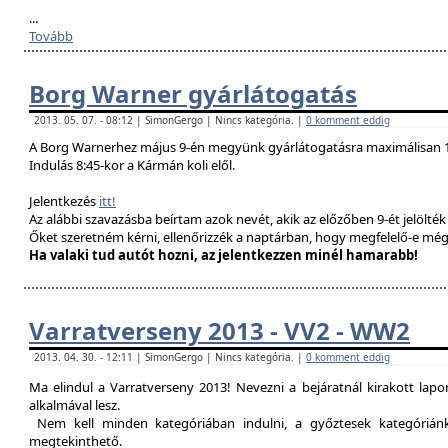
...
Tovább
Borg Warner gyárlátogatás
2013. 05. 07. - 08:12 | SimonGergo | Nincs kategória. |
0 komment eddig
A Borg Warnerhez május 9-én megyünk gyárlátogatásra maximálisan 1
Indulás 8:45-kor a Kármán koli elől.
Jelentkezés
itt!
Az alábbi szavazásba beírtam azok nevét, akik az előzőben 9-ét jelölté
Őket szeretném kérni, ellenőrizzék a naptárban, hogy megfelelő-e még
Ha valaki tud autót hozni, az jelentkezzen minél hamarabb!
Varratverseny 2013 - VV2 - WW2
2013. 04. 30. - 12:11 | SimonGergo | Nincs kategória. |
0 komment eddig
Ma elindul a Varratverseny 2013! Nevezni a bejáratnál kirakott lap
alkalmával lesz.
Nem kell minden kategóriában indulni, a győztesek kategóriánké
megtekinthető.