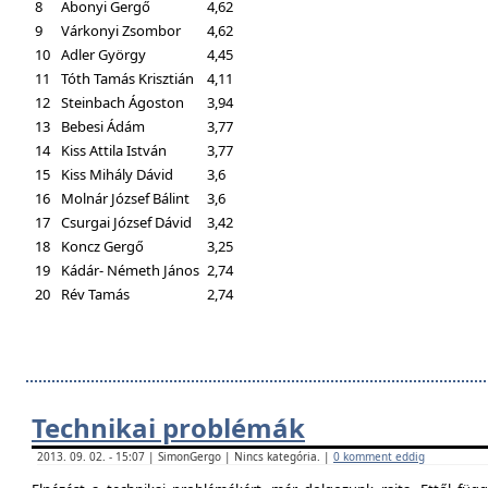
8
Abonyi Gergő
4,62
9
Várkonyi Zsombor
4,62
10
Adler György
4,45
11
Tóth Tamás Krisztián
4,11
12
Steinbach Ágoston
3,94
13
Bebesi Ádám
3,77
14
Kiss Attila István
3,77
15
Kiss Mihály Dávid
3,6
16
Molnár József Bálint
3,6
17
Csurgai József Dávid
3,42
18
Koncz Gergő
3,25
19
Kádár- Németh János
2,74
20
Rév Tamás
2,74
Technikai problémák
2013. 09. 02. - 15:07 | SimonGergo | Nincs kategória. |
0 komment eddig