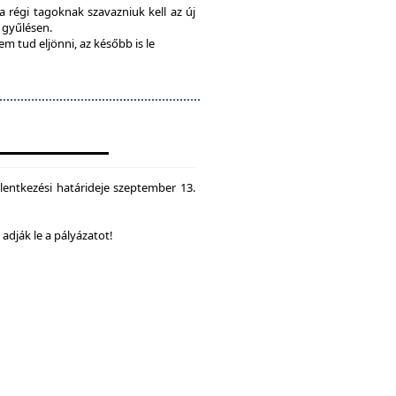
 a régi tagoknak szavazniuk kell az új
a gyűlésen.
em tud eljönni, az később is le
lentkezési határideje szeptember 13.
dják le a pályázatot!