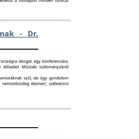
ggetlenül a honlapon minden funkció
nak - Dr.
országra látogat egy konferenciára.
egy előadást Műszaki tudományokról
etemistáknak szól, de úgy gondolom
 nemzetközileg elismert, széleskörű