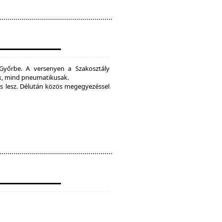
yőrbe. A versenyen a Szakosztály
ak, mind pneumatikusak.
 lesz.
Délután közös megegyezéssel