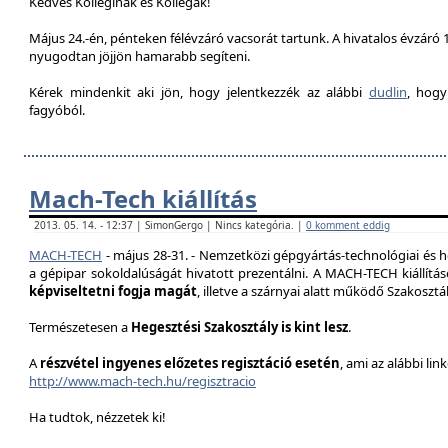
Kedves Kolleginák és Kollégák!
Május 24.-én, pénteken félévzáró vacsorát tartunk. A hivatalos évzáró 1
nyugodtan jöjjön hamarabb segíteni.
Kérek mindenkit aki jön, hogy jelentkezzék az alábbi
dudlin
, hogy
fagyóból.
Mach-Tech kiállítás
2013. 05. 14. - 12:37 | SimonGergo | Nincs kategória. |
0 komment eddig
MACH-TECH
-
május 28-31.
- Nemzetközi gépgyártás-technológiai és he
a gépipar sokoldalúságát hivatott prezentál
ni.
A MACH-TECH kiállítá
képviseltetni fogja magát
, illetve a szárnyai alatt működő Szakoszt
Természetesen a
Hegesztési Szakosztály is kint lesz
.
A
részvétel ingyenes előzetes regisztáció esetén
, ami az alábbi lin
http://www.mach-tech.hu/regisztracio
Ha tudtok, nézzetek ki!