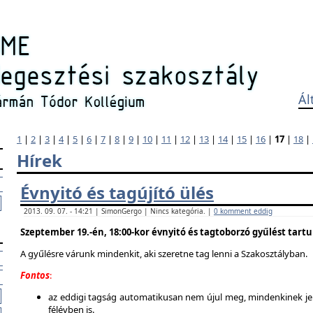
Ál
1
|
2
|
3
|
4
|
5
|
6
|
7
|
8
|
9
|
10
|
11
|
12
|
13
|
14
|
15
|
16
|
17
|
18
|
Hírek
Évnyitó és tagújító ülés
2013. 09. 07. - 14:21 | SimonGergo | Nincs kategória. |
0 komment eddig
Szeptember 19.-én, 18:00-kor évnyitó és tagtoborzó gyűlést tart
A gyűlésre várunk mindenkit, aki szeretne tag lenni a Szakosztályban.
Fontos
:
az eddigi tagság automatikusan nem újul meg, mindenkinek jel
félévben is.