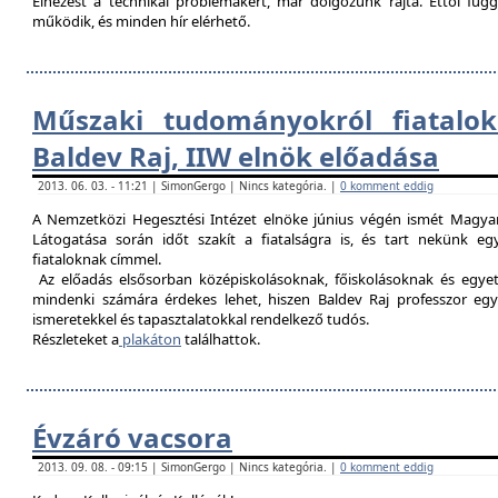
Elnézést a technikai problémákért, már dolgozunk rajta. Ettől fü
működik, és minden hír elérhető.
Műszaki tudományokról fiatalok
Baldev Raj, IIW elnök előadása
2013. 06. 03. - 11:21 | SimonGergo | Nincs kategória. |
0 komment eddig
A Nemzetközi Hegesztési Intézet elnöke június végén ismét Magyar
Látogatása során időt szakít a fiatalságra is, és tart nekünk 
fiataloknak címmel.
Az előadás elsősorban középiskolásoknak, főiskolásoknak és egy
mindenki számára érdekes lehet, hiszen Baldev Raj professzor egy
ismeretekkel és tapasztalatokkal rendelkező tudós.
Részleteket a
plakáton
találhattok.
Évzáró vacsora
2013. 09. 08. - 09:15 | SimonGergo | Nincs kategória. |
0 komment eddig