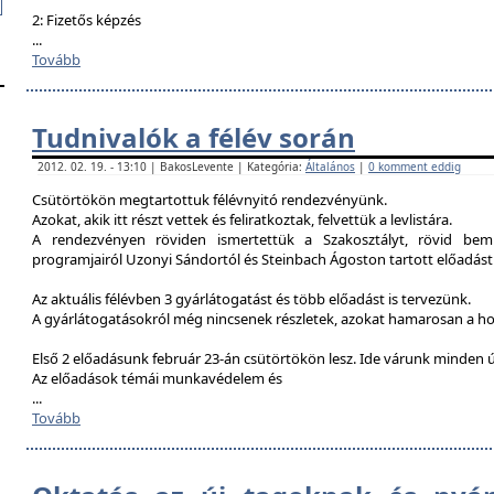
2: Fizetős képzés
...
Tovább
Tudnivalók a félév során
2012. 02. 19. - 13:10 | BakosLevente | Kategória:
Általános
|
0 komment eddig
Csütörtökön megtartottuk félévnyitó rendezvényünk.
Azokat, akik itt részt vettek és feliratkoztak, felvettük a levlistára.
A rendezvényen röviden ismertettük a Szakosztályt, rövid bemu
programjairól Uzonyi Sándortól és Steinbach Ágoston tartott előadást
Az aktuális félévben 3 gyárlátogatást és több előadást is tervezünk.
A gyárlátogatásokról még nincsenek részletek, azokat hamarosan a h
Első 2 előadásunk február 23-án csütörtökön lesz. Ide várunk minden ú
Az előadások témái munkavédelem és
...
Tovább