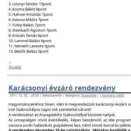
3. Uzonyi Sándor 13pont
4. Kozma Bálint 9pont
5. Hahner Krisztián 7pont
6. Katona Miklós 7pont
7. Fülöp Balázs 7pont
8. Steinbach Ágoston 7pont
9. Krizsán Tamás 6pont
10. Lammel Balázs 6pont
11. Németh Levente 5pont
12. Bebők Balázs 5pont
...
Tovább
Karácsonyi évzáró rendezvény
2011. 12. 02. - 20:50 | BakosLevente | Kategória:
Programok
|
1 komment eddig
Hagyományainkhoz híven, idén is megrendezzük karácsonyi évzáró ün
volt Szakosztályos tagot sok szeretettel várunk!
A rendezvényt az Anyagalakító Szakosztállyal közösen tartjuk.
Az ünnepségen rövid évértékelés, képes beszámoló az idei program
vacsora során halászlé és gulyásleves lesz, némi sörrel, borral és pálink
A rendezvény december 15-én csütörtökön, 18órakor kezdődik a