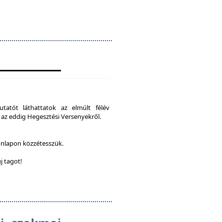
tatót láthattatok az elmúlt félév
 az eddig Hegesztési Versenyekről.
onlapon közzétesszük.
j tagot!