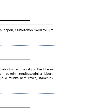
pi napon, csütörtökön 14:00-tól újra
labort is rendbe rakjuk. Ezért kérek
teni pakolni, rendbeszedni a labort.
ideje. A munka nem kevés, számítunk