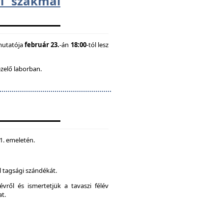
i szakmai
mutatója
február 23.
-án
18:00
-tól lesz
ezelő laborban.
 1. emeletén.
 tagsági szándékát.
vről és ismertetjük a tavaszi félév
at.