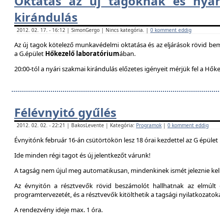
Oktatás az új tagoknak és nyár
kirándulás
2012. 02. 17. - 16:12 | SimonGergo | Nincs kategória. |
0 komment eddig
Az új tagok kötelező munkavédelmi oktatása és az eljárások rövid be
a G.épület
Hőkezelő laboratórium
ában.
20:00-tól a nyári szakmai kirándulás előzetes igényeit mérjük fel a Hők
Félévnyitó gyűlés
2012. 02. 02. - 22:21 | BakosLevente | Kategória:
Programok
|
0 komment eddig
Évnyitónk február 16-án csütörtökön lesz 18 órai kezdettel az G épület
Ide minden régi tagot és új jelentkezőt várunk!
A tagság nem újul meg automatikusan, mindenkinek ismét jeleznie kell
Az évnyitón a résztvevők rövid beszámolót hallhatnak az elmúlt é
programtervezetét, és a résztvevők kitölthetik a tagsági nyilatkozatok
A rendezvény ideje max. 1 óra.