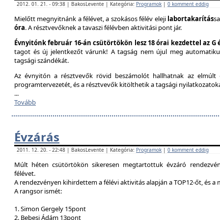
2012. 01. 21. - 09:38 | BakosLevente | Kategória:
Programok
|
0 komment eddig
Mielőtt megnyitnánk a félévet, a szokásos félév eleji
labortakarítás
sa
óra
. A résztvevőknek a tavaszi félévben aktivitási pont jár.
Évnyitónk február 16-án csütörtökön lesz 18 órai kezdettel az G
tagot és új jelentkezőt várunk! A tagság nem újul meg automatik
tagsági szándékát.
Az évnyitón a résztvevők rövid beszámolót hallhatnak az elmúlt é
programtervezetét, és a résztvevők kitölthetik a tagsági nyilatkozatok
...
Tovább
Évzárás
2011. 12. 20. - 22:48 | BakosLevente | Kategória:
Programok
|
0 komment eddig
Múlt héten csütörtökön sikeresen megtartottuk évzáró rendezvény
félévet.
A rendezvényen kihirdettem a félévi aktivitás alapján a TOP12-őt, és a
A rangsor ismét:
1. Simon Gergely 15pont
2. Bebesi Ádám 13pont