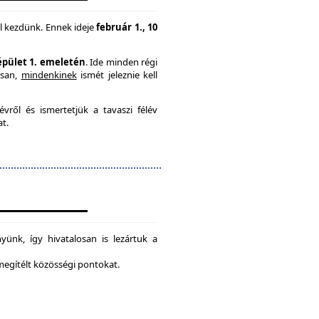
l kezdünk. Ennek ideje
február 1., 10
 épület 1. emeletén
. Ide minden régi
usan,
mindenkinek
ismét jeleznie kell
vről és ismertetjük a tavaszi félév
at.
ünk, így hivatalosan is lezártuk a
 megítélt közösségi pontokat.