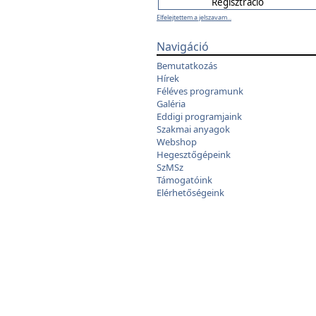
Elfelejtettem a jelszavam...
Navigáció
Bemutatkozás
Hírek
Féléves programunk
Galéria
Eddigi programjaink
Szakmai anyagok
Webshop
Hegesztőgépeink
SzMSz
Támogatóink
Elérhetőségeink