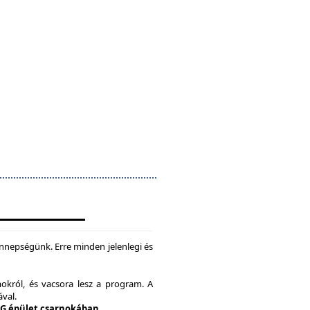
nepségünk. Erre minden jelenlegi és
okról, és vacsora lesz a program. A
ával.
 G épület csarnokában.