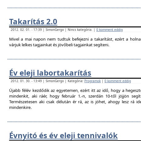
Takarítás 2.0
2012. 02. 01. - 17:39 | SimonGergo | Nincs kategória. |
0 komment eddig
Mivel a mai napon nem tudtuk befejezni a takarítást, ezért a holna
várjuk lelkes tagjainkat és jövőbeli tagjainkat segíteni.
Év eleji labortakarítás
2012. 01. 30. - 13:49 | SimonGergo | Kategória:
Programok
|
0 komment eddig
Újabb félév kezdődik az egyetemen, ezért itt az idő, hogy a hegesztő
mindenkit, aki ráér, hogy február 1.-n, szerdán 10-től jöjjön segí
Természetesen aki csak délután ér rá, az is jöhet, ahogy lesz rá 
mindenkire.
Évnyitó és év eleji tennivalók