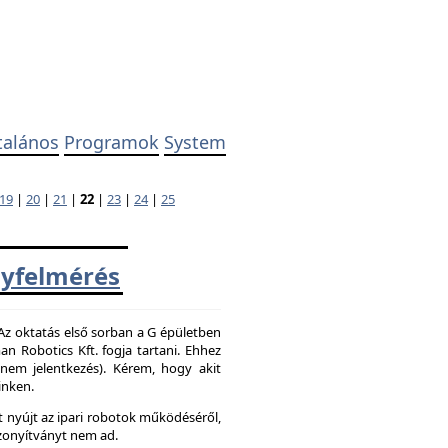
talános
Programok
System
19
|
20
|
21
|
22
|
23
|
24
|
25
yfelmérés
 Az oktatás első sorban a G épületben
 Robotics Kft. fogja tartani. Ehhez
z nem jelentkezés). Kérem, hogy akit
inken.
 nyújt az ipari robotok működéséről,
zonyítványt nem ad.