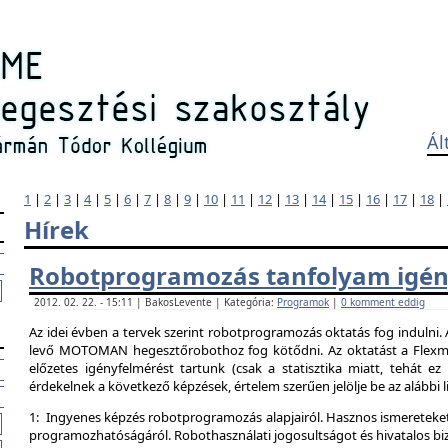
Ál
1
|
2
|
3
|
4
|
5
|
6
|
7
|
8
|
9
|
10
|
11
|
12
|
13
|
14
|
15
|
16
|
17
|
18
|
Hírek
Robotprogramozás tanfolyam igén
2012. 02. 22. - 15:11 | BakosLevente | Kategória:
Programok
|
0 komment eddig
Az idei évben a tervek szerint robotprogramozás oktatás fog indulni.
levő MOTOMAN hegesztőrobothoz fog kötődni. Az oktatást a Flexman
előzetes igényfelmérést tartunk (csak a statisztika miatt, tehát e
érdekelnek a következő képzések, értelem szerűen jelölje be az alábbi l
1: Ingyenes képzés robotprogramozás alapjairól. Hasznos ismereteket
programozhatóságáról. Robothasználati jogosultságot és hivatalos bi