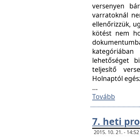
versenyen bár
varratoknál ne
ellenőrizzük, u
kötést nem hoz
dokumentumban 
kategóriába
lehetőséget bi
teljesítő ver
Holnaptól egés
...
Tovább
7. heti p
2015. 10. 21. - 14: