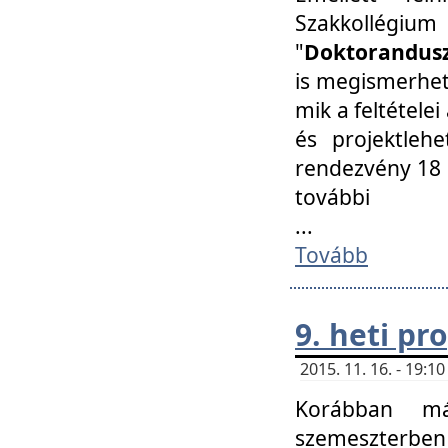
Szakkollégi
"
Doktorandusz
is megismerhet
mik a feltétele
és projektleh
rendezvény 18 
további
...
Tovább
9. heti p
2015. 11. 16. - 19:
Korábban má
szemeszterben