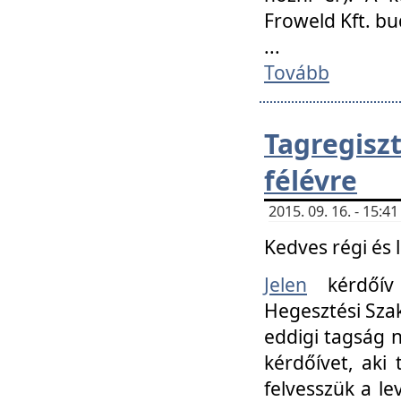
Froweld Kft. bu
...
Tovább
Tagregis
félévre
2015. 09. 16. - 15:
Kedves régi és 
Jelen
kérdőív 
Hegesztési Szak
eddigi tagság n
kérdőívet, aki
felvesszük a le