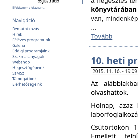
a hegesztés ter
könyvtárában
Elfelejtettem a jelszavam...
van, mindenké
Navigáció
...
Bemutatkozás
Hírek
Tovább
Féléves programunk
Galéria
Eddigi programjaink
Szakmai anyagok
10. heti 
Webshop
Hegesztőgépeink
2015. 11. 16. - 19:
SzMSz
Támogatóink
Az alábbiakb
Elérhetőségeink
olvashattok.
Holnap, azaz 
laborfoglalkozá
Csütörtökön 16
Emellett fe