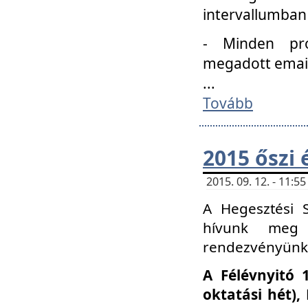
intervallumban
- Minden pro
megadott email 
...
Tovább
2015 őszi 
2015. 09. 12. - 11:
A Hegesztési S
hívunk meg 
rendezvényünk
A Félévnyitó 
oktatási hét)