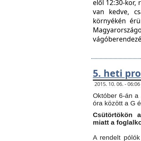
elől 12:30-kor,
van kedve, cs
környékén érün
Magyarországo
vágóberendezé
5. heti p
2015. 10. 06. - 06:
Október 6-án a 
óra között a G 
Csütörtökön a
miatt a foglal
A rendelt póló