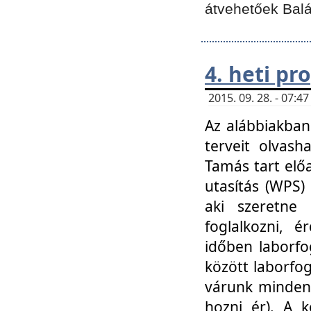
átvehetőek Balá
4. heti p
2015. 09. 28. - 07:
Az alábbiakban 
terveit olvash
Tamás tart elő
utasítás (WPS)
aki szeretne k
foglalkozni, 
időben laborfo
között laborfog
várunk mindenk
hozni ér). A 