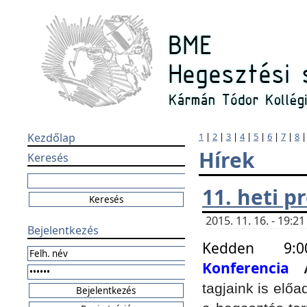
Kezdőlap
1
|
2
|
3
|
4
|
5
|
6
|
7
|
8
Hírek
Keresés
11. heti 
2015. 11. 16. - 19:
Bejelentkezés
Kedden 9:
Konferencia
tagjaink is elő