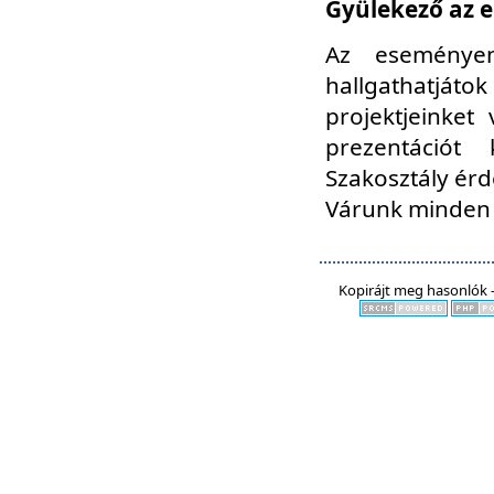
Gyülekező az e
Az eseményen
hallgathatjáto
projektjeinket
prezentációt
Szakosztály ér
Várunk minden 
Kopirájt meg hasonlók -