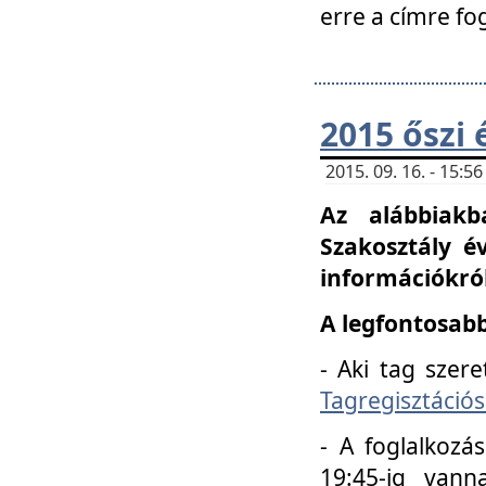
erre a címre fo
2015 őszi 
2015. 09. 16. - 15:
Az alábbiakb
Szakosztály é
információkról
A legfontosabb
- Aki tag szere
Tagregisztációs
- A foglalkozá
19:45-ig vann