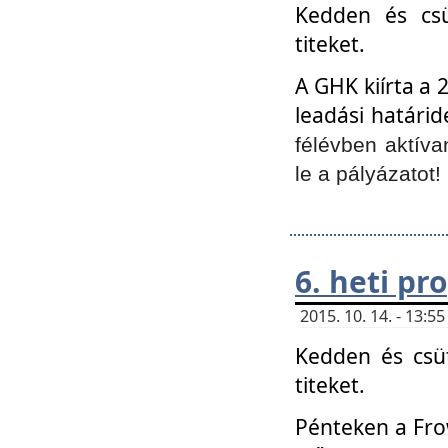
Kedden és csü
titeket.
A GHK kiírta a 
leadási határid
félévben aktíva
le a pályázatot!
6. heti p
2015. 10. 14. - 13:
Kedden és csüt
titeket.
Pénteken a Frow