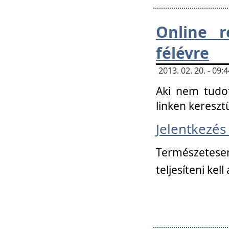
Online r
félévre
2013. 02. 20. - 09
Aki nem tudot
linken kereszt
Jelentkezé
Természetese
teljesíteni kell