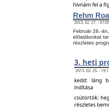
hívnám fel a f
Rehm Roa
2013. 02. 27. - 07:0
Február 28.-án
előadásokat tar
részletes prog
3. heti p
2013. 02. 25. - 19
kedd: láng b
indítása
csütörtök: he
részletes bemu