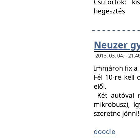
Csütörtök: ki
hegesztés
Neuzer gy
2013. 03. 04. - 21
Immáron fix a 
Fél 10-re kell
elől.
Két autóval 
mikrobusz), í
szeretne jönni!
doodle