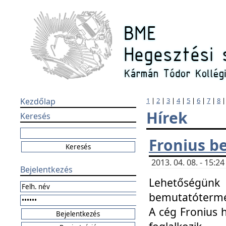
Kezdőlap
1
|
2
|
3
|
4
|
5
|
6
|
7
|
8
Hírek
Keresés
Fronius b
2013. 04. 08. - 15:
Bejelentkezés
Lehetőségünk 
bemutatótermét
A cég Fronius 