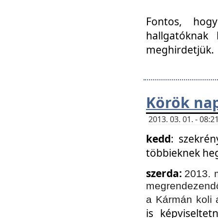
Fontos, hogy
hallgatóknak
meghirdetjük.
Körök nap
2013. 03. 01. - 08
kedd
: szekrén
többieknek he
szerda:
2013. 
megrendezendő 
a Kármán koli 
is képviselte