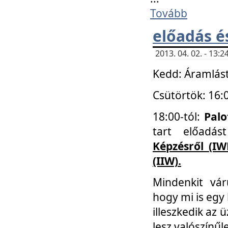
Tovább
előadás é
2013. 04. 02. - 13
Kedd: Áramlást
Csütörtök: 16:
18:00-tól:
Palo
tart előadá
Képzésről (IW
(IIW).
Mindenkit vá
hogy mi is egy
illeszkedik az
lesz valószínűl