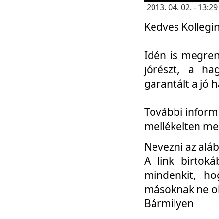
2013. 04. 02. - 13:
Kedves Kollegin
Idén is megren
jórészt, a ha
garantált a jó 
További informá
mellékelten me
Nevezni az aláb
A link birtoká
mindenkit, h
másoknak ne ok
Bármilyen
...