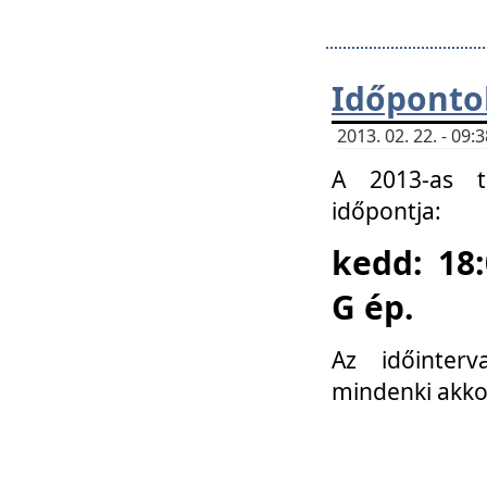
Időponto
2013. 02. 22. - 09
A 2013-as ta
időpontja:
kedd: 18:
G ép.
Az időinter
mindenki akko