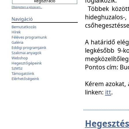
foglalkozik.
Többek között
Elfelejtettem a jelszavam...
hideghuzalo
Navigáció
csőhegesztéssel
Bemutatkozás
Hírek
Féléves programunk
A határidő elég
Galéria
Eddigi programjaink
legkésőbb 9-ko
Szakmai anyagok
megközelítőleg
Webshop
Hegesztőgépeink
Pontos cím: Bud
SzMSz
Támogatóink
Elérhetőségeink
Kérem azokat, a
linken:
itt
.
Hegesztés