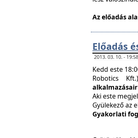
Az előadás ala
Előadás é
2013. 03. 10. - 19
Kedd este 18:0
Robotics Kf
alkalmazásairó
Aki este megjel
Gyülekező az e
Gyakorlati fo