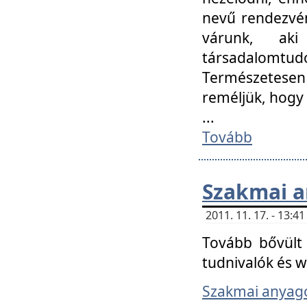
nevű rendezvén
várunk, aki
társadalomtud
Természetesen
reméljük, hogy
...
Tovább
Szakmai 
2011. 11. 17. - 13:
Tovább bővült 
tudnivalók és 
Szakmai anyag