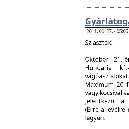
Gyárlátoga
2011. 09. 27. - 05:
Sziasztok!
Október 21.-é
Hungária kf
vágóasztalokat
Maximum 20 fő
vagy kocsival 
Jelentkezni a 
(Erre a levélre 
legyen.