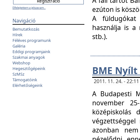
A fali tartót B
ezúton is köszö
Elfelejtettem a jelszavam...
A füldugókat
Navigáció
használja is a 
Bemutatkozás
Hírek
stb.).
Féléves programunk
Galéria
Eddigi programjaink
Szakmai anyagok
Webshop
BME Nyílt
Hegesztőgépeink
SzMSz
Támogatóink
2011. 11. 24. - 22:
Elérhetőségeink
A Budapesti 
november 25-
középiskolás d
végzettséggel
azonban nem 
nézelődni, enn