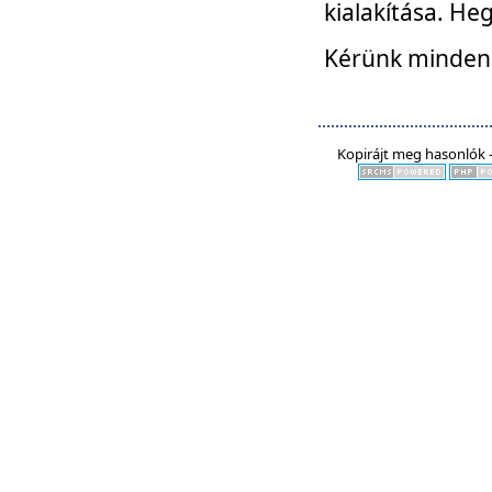
kialakítása. He
Kérünk mindenki
Kopirájt meg hasonlók -