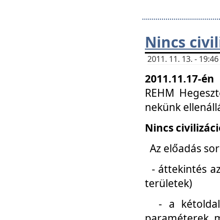
Nincs civi
2011. 11. 13. - 19:
2011.11.17-én
REHM Hegeszté
nekünk ellenál
Nincs civilizác
Az előadás sorá
- áttekintés az
területek)
- a kétoldali 
paraméterek, m