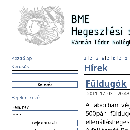
Kezdőlap
1
|
2
|
3
|
4
|
5
|
6
|
7
|
8
Hírek
Keresés
Füldugók
2011. 12. 02. - 20:
Bejelentkezés
A laborban vég
500pár füldugó
ellenállásheges