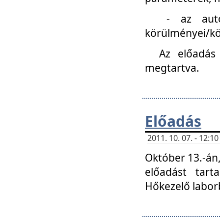
- az autóipa
körülményei/k
Az előadás
megtartva.
Előadás
2011. 10. 07. - 12:
Október 13.-án,
előadást tar
Hőkezelő labor