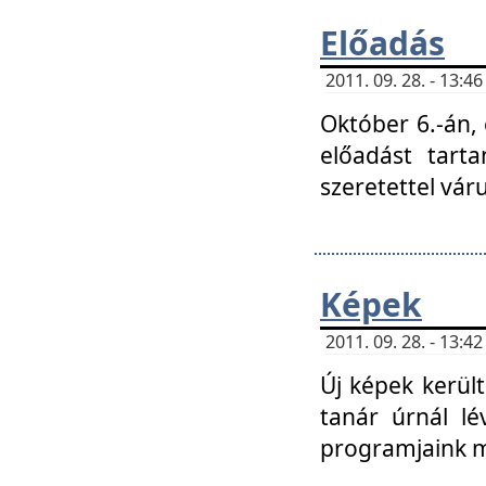
Előadás
2011. 09. 28. - 13:
Október 6.-án,
előadást tart
szeretettel vá
Képek
2011. 09. 28. - 13:
Új képek kerülte
tanár úrnál lé
programjaink m