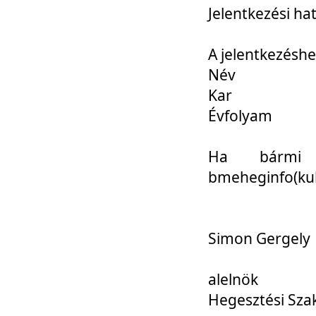
Jelentkezési ha
A jelentkezéshe
Név
Kar
Évfolyam
Ha bármi 
bmeheginfo(kuk
Simon Gergely
alelnök
Hegesztési Sza