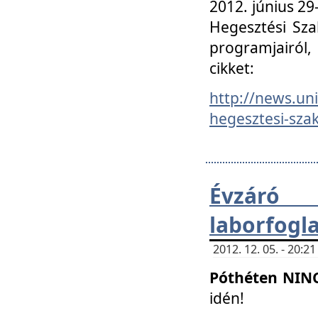
2012. június 2
Hegesztési Sza
programjairól,
cikket:
http://news.un
hegesztesi-szak
Évzáró 
laborfogl
2012. 12. 05. - 20:
Póthéten NIN
idén!