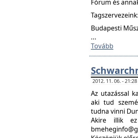
Fórum és annak
Tagszervezeink
Budapesti Műs
...
Tovább
Schwarchm
2012. 11. 06. - 21:
Az utazással k
aki tud szemé
tudna vinni Du
Akire illik 
bmeheginfo@gma
Köszönjük előre