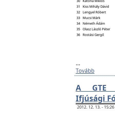
30
Katona Miklós
31
Kiss Mihály Dávid
32
Lengyel Róbert
33
Mucsi Márk
34
Németh Ádám
35
Olasz László Péter
36
Rostási Gergő
...
Tovább
A GTE H
Ifjúsági 
2012. 12. 13. - 15: