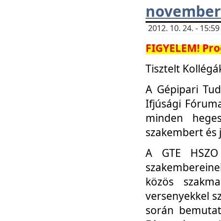
november 
2012. 10. 24. - 15:
FIGYELEM! Pro
Tisztelt Kollégá
A Gépipari Tu
Ifjúsági Fóru
minden heges
szakembert és 
A GTE HSZO I
szakembereinek
közös szakmai
versenyekkel sz
során bemutatk