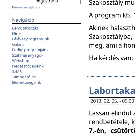
Szakosztály mu
Elfelejtettem a jelszavam...
A program kb. 1 
Navigáció
Akinek halaszth
Bemutatkozás
Hírek
Szakosztályba,
Féléves programunk
meg, ami a hon
Galéria
Eddigi programjaink
Szakmai anyagok
Ha kérdés van:
Webshop
Hegesztőgépeink
SzMSz
Támogatóink
Elérhetőségeink
Labortaka
2013. 02. 05. - 09:
Lassan elindul a
rendbetétele, k
7.-én, csütör