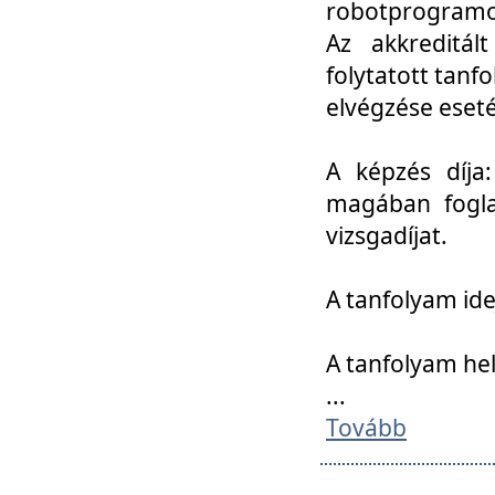
robotprogramoz
Az akkreditál
folytatott tan
elvégzése eset
A képzés díja
magában foglal
vizsgadíjat.
A tanfolyam ide
A tanfolyam he
...
Tovább