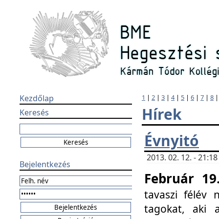
Kezdőlap
1
|
2
|
3
|
4
|
5
|
6
|
7
|
8
Hírek
Keresés
Évnyitó
2013. 02. 12. - 21:
Bejelentkezés
Február 19
tavaszi félév
tagokat, aki 