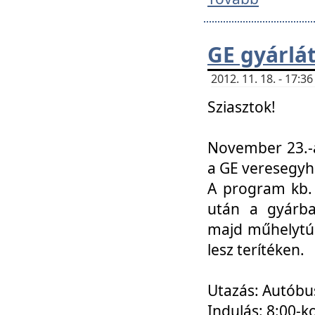
GE gyárlá
2012. 11. 18. - 17:
Sziasztok!
November 23.-á
a GE veresegyh
A program kb. 
után a gyárba
majd műhelytúr
lesz terítéken.
Utazás: Autóbu
Indulás: 8:00-k