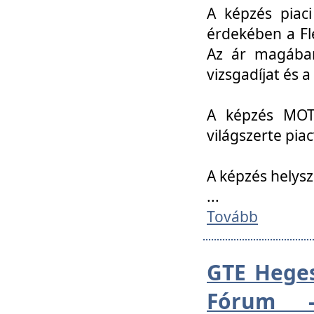
A képzés piac
érdekében a Fl
Az ár magában 
vizsgadíjat és a
A képzés MOT
világszerte pia
A képzés helys
...
Tovább
GTE Heges
Fórum -