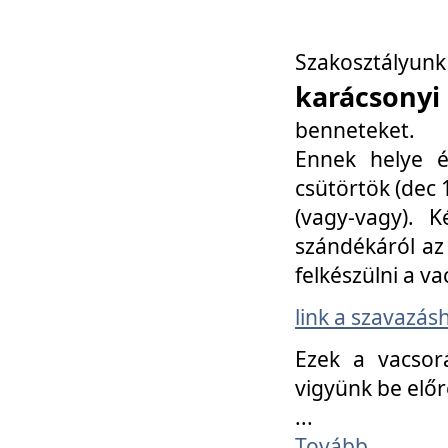
Szakosztály
karácsonyi
benneteket.
Ennek helye é
csütörtök (dec 1
(vagy-vagy). K
szándékáról az 
felkészülni a va
link a szavazás
Ezek a vacsor
vigyünk be előr
...
Tovább