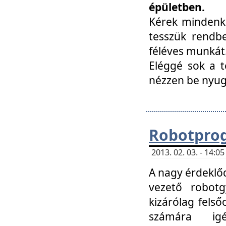
épületben.
Kérek mindenki
tesszük rendbe
féléves munkát
Eléggé sok a te
nézzen be nyu
Robotprog
2013. 02. 03. - 14:
A nagy érdeklőd
vezető robotg
kizárólag felső
számára ig