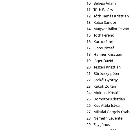
10
Bebesi Ádám
11
Tóth Balázs
12
Tóth Tamás Krisztián
13
Kabai Sándor
14
Magyar Bálint István
15
Tóth Ferenc
16
Kurucz Imre
17
Sipos József
18
Hahner Krisztián
19
Jáger Dávid
20
Teszéri Krisztián
21
Böröczky péter
22
Szakál György
23
Kakuk Zoltán
24
Molnosi Kristóf
25
Dömötör Krisztián
26
Kiss Attila István
27
Mikulai Gergely Csab
28
Németh Levente
29
Zay János