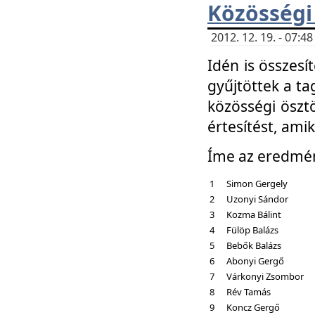
Közösségi
2012. 12. 19. - 07:
Idén is összesí
gyűjtöttek a ta
közösségi ösztö
értesítést, amik
Íme az eredmé
1
Simon Gergely
2
Uzonyi Sándor
3
Kozma Bálint
4
Fülöp Balázs
5
Bebők Balázs
6
Abonyi Gergő
7
Várkonyi Zsombor
8
Rév Tamás
9
Koncz Gergő