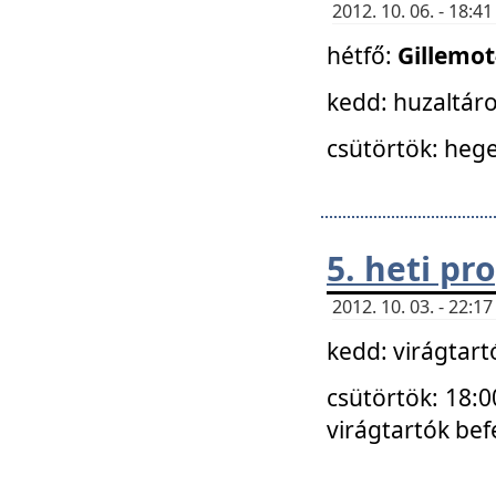
2012. 10. 06. - 18:
hétfő:
Gillemo
kedd: huzaltáro
csütörtök: hege
5. heti p
2012. 10. 03. - 22:
kedd: virágtar
csütörtök: 18:0
virágtartók bef