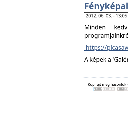
Fényképa
2012. 06. 03. - 13:
Minden kedv
programjainkró
https://picas
A képek a 'Galé
Kopirájt meg hasonlók -