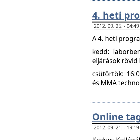
4. heti p
2012. 09. 25. - 04:
A 4. heti prog
kedd: laborbe
eljárások rövid
csütörtök: 16:
és MMA technoló
Online ta
2012. 09. 21. - 19:
Kedves Kollégá