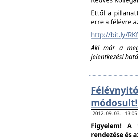
Ettől a pillana
erre a félévre a
http://bit.ly/RK
Aki már a megn
jelentkezési hat
Félévnyi
módosult!
2012. 09. 03. - 13:
Figyelem! A 
rendezése és 