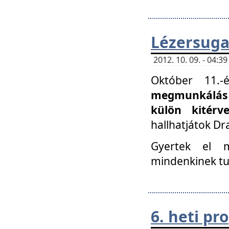
Lézersuga
2012. 10. 09. - 04:
Október 11.
megmunkálás 
külön kitér
hallhatjátok D
Gyertek el 
mindenkinek tu
6. heti p