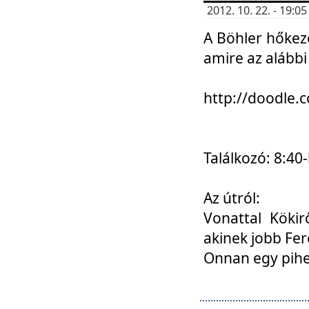
2012. 10. 22. - 19:
A Böhler hőkez
amire az alábbi
http://doodle
Találkozó: 8:40-
Az útról:
Vonattal Kökir
akinek jobb Fer
Onnan egy pihen