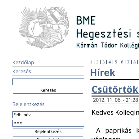
Kezdőlap
1
|
2
|
3
|
4
|
5
|
6
|
7
|
8
Hírek
Keresés
Csütörtök
2012. 11. 06. - 21:
Bejelentkezés
Kedves Kollegin
A paprikás k