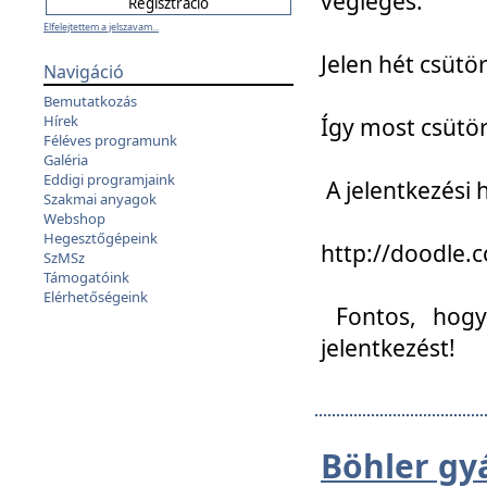
végleges:
Elfelejtettem a jelszavam...
Jelen hét csütör
Navigáció
Bemutatkozás
Hírek
Így most csütö
Féléves programunk
Galéria
Eddigi programjaink
A jelentkezési h
Szakmai anyagok
Webshop
Hegesztőgépeink
http://doodle
SzMSz
Támogatóink
Elérhetőségeink
Fontos, hogy 
jelentkezést!
Böhler gy