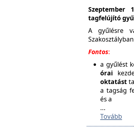
Szeptember 1
tagfelújító gy
A gyűlésre v
Szakosztályban
Fontos
:
a gyűlést 
órai
kezde
oktatást
t
a tagság f
és a
...
Tovább