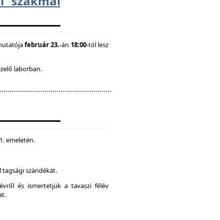
i szakmai
mutatója
február 23.
-án
18:00
-tól lesz
ezelő laborban.
 1. emeletén.
 tagsági szándékát.
vről és ismertetjük a tavaszi félév
at.