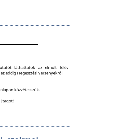
tatót láthattatok az elmúlt félév
 az eddig Hegesztési Versenyekről.
onlapon közzétesszük.
j tagot!