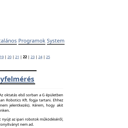
talános
Programok
System
19
|
20
|
21
|
22
|
23
|
24
|
25
yfelmérés
 Az oktatás első sorban a G épületben
 Robotics Kft. fogja tartani. Ehhez
z nem jelentkezés). Kérem, hogy akit
inken.
 nyújt az ipari robotok működéséről,
zonyítványt nem ad.