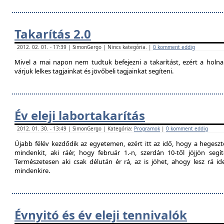
Takarítás 2.0
2012. 02. 01. - 17:39 | SimonGergo | Nincs kategória. |
0 komment eddig
Mivel a mai napon nem tudtuk befejezni a takarítást, ezért a holna
várjuk lelkes tagjainkat és jövőbeli tagjainkat segíteni.
Év eleji labortakarítás
2012. 01. 30. - 13:49 | SimonGergo | Kategória:
Programok
|
0 komment eddig
Újabb félév kezdődik az egyetemen, ezért itt az idő, hogy a hegesztő
mindenkit, aki ráér, hogy február 1.-n, szerdán 10-től jöjjön segí
Természetesen aki csak délután ér rá, az is jöhet, ahogy lesz rá 
mindenkire.
Évnyitó és év eleji tennivalók