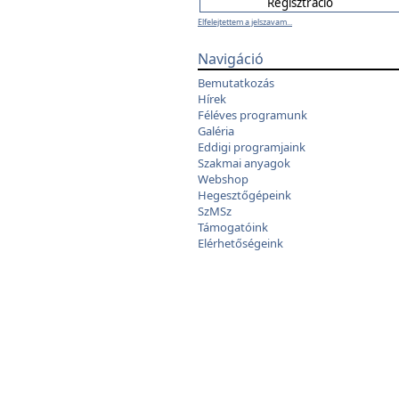
Elfelejtettem a jelszavam...
Navigáció
Bemutatkozás
Hírek
Féléves programunk
Galéria
Eddigi programjaink
Szakmai anyagok
Webshop
Hegesztőgépeink
SzMSz
Támogatóink
Elérhetőségeink