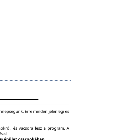
nepségünk. Erre minden jelenlegi és
okról, és vacsora lesz a program. A
ával.
 G épület csarnokában.