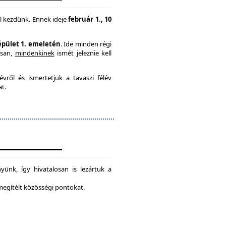
l kezdünk. Ennek ideje
február 1., 10
 épület 1. emeletén
. Ide minden régi
usan,
mindenkinek
ismét jeleznie kell
vről és ismertetjük a tavaszi félév
at.
ünk, így hivatalosan is lezártuk a
 megítélt közösségi pontokat.