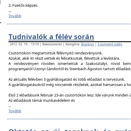
2: Fizetős képzés
...
Tovább
Tudnivalók a félév során
2012. 02. 19. - 13:10 | BakosLevente | Kategória:
Általános
|
0 komment eddig
Csütörtökön megtartottuk félévnyitó rendezvényünk.
Azokat, akik itt részt vettek és feliratkoztak, felvettük a levlistára.
A rendezvényen röviden ismertettük a Szakosztályt, rövid bemu
programjairól Uzonyi Sándortól és Steinbach Ágoston tartott előadást
Az aktuális félévben 3 gyárlátogatást és több előadást is tervezünk.
A gyárlátogatásokról még nincsenek részletek, azokat hamarosan a h
Első 2 előadásunk február 23-án csütörtökön lesz. Ide várunk minden ú
Az előadások témái munkavédelem és
...
Tovább