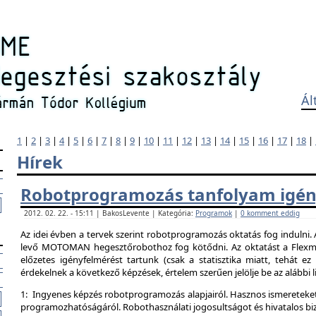
Ál
1
|
2
|
3
|
4
|
5
|
6
|
7
|
8
|
9
|
10
|
11
|
12
|
13
|
14
|
15
|
16
|
17
|
18
|
Hírek
Robotprogramozás tanfolyam igén
2012. 02. 22. - 15:11 | BakosLevente | Kategória:
Programok
|
0 komment eddig
Az idei évben a tervek szerint robotprogramozás oktatás fog indulni.
levő MOTOMAN hegesztőrobothoz fog kötődni. Az oktatást a Flexman
előzetes igényfelmérést tartunk (csak a statisztika miatt, tehát e
érdekelnek a következő képzések, értelem szerűen jelölje be az alábbi l
1: Ingyenes képzés robotprogramozás alapjairól. Hasznos ismereteket
programozhatóságáról. Robothasználati jogosultságot és hivatalos bi