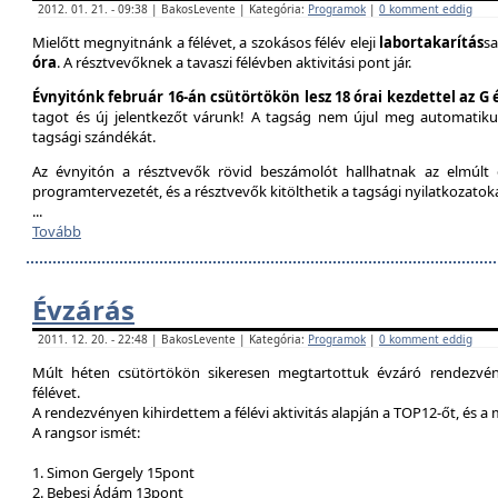
2012. 01. 21. - 09:38 | BakosLevente | Kategória:
Programok
|
0 komment eddig
Mielőtt megnyitnánk a félévet, a szokásos félév eleji
labortakarítás
sa
óra
. A résztvevőknek a tavaszi félévben aktivitási pont jár.
Évnyitónk február 16-án csütörtökön lesz 18 órai kezdettel az G
tagot és új jelentkezőt várunk! A tagság nem újul meg automatik
tagsági szándékát.
Az évnyitón a résztvevők rövid beszámolót hallhatnak az elmúlt é
programtervezetét, és a résztvevők kitölthetik a tagsági nyilatkozatok
...
Tovább
Évzárás
2011. 12. 20. - 22:48 | BakosLevente | Kategória:
Programok
|
0 komment eddig
Múlt héten csütörtökön sikeresen megtartottuk évzáró rendezvény
félévet.
A rendezvényen kihirdettem a félévi aktivitás alapján a TOP12-őt, és a
A rangsor ismét:
1. Simon Gergely 15pont
2. Bebesi Ádám 13pont