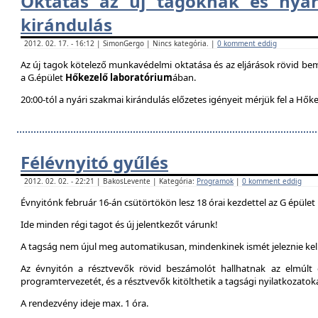
Oktatás az új tagoknak és nyár
kirándulás
2012. 02. 17. - 16:12 | SimonGergo | Nincs kategória. |
0 komment eddig
Az új tagok kötelező munkavédelmi oktatása és az eljárások rövid be
a G.épület
Hőkezelő laboratórium
ában.
20:00-tól a nyári szakmai kirándulás előzetes igényeit mérjük fel a Hők
Félévnyitó gyűlés
2012. 02. 02. - 22:21 | BakosLevente | Kategória:
Programok
|
0 komment eddig
Évnyitónk február 16-án csütörtökön lesz 18 órai kezdettel az G épület
Ide minden régi tagot és új jelentkezőt várunk!
A tagság nem újul meg automatikusan, mindenkinek ismét jeleznie kell
Az évnyitón a résztvevők rövid beszámolót hallhatnak az elmúlt é
programtervezetét, és a résztvevők kitölthetik a tagsági nyilatkozatok
A rendezvény ideje max. 1 óra.