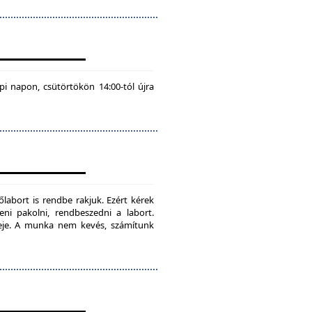
pi napon, csütörtökön 14:00-tól újra
labort is rendbe rakjuk. Ezért kérek
teni pakolni, rendbeszedni a labort.
ideje. A munka nem kevés, számítunk