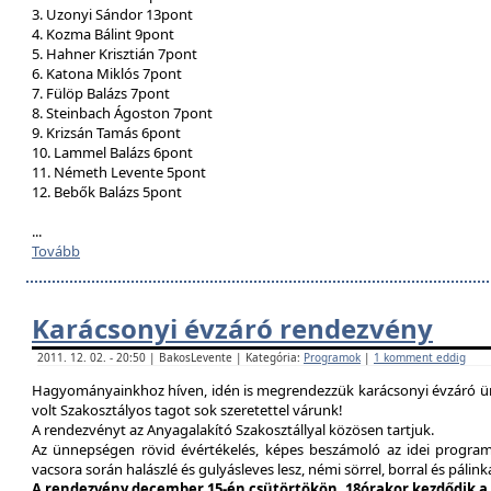
3. Uzonyi Sándor 13pont
4. Kozma Bálint 9pont
5. Hahner Krisztián 7pont
6. Katona Miklós 7pont
7. Fülöp Balázs 7pont
8. Steinbach Ágoston 7pont
9. Krizsán Tamás 6pont
10. Lammel Balázs 6pont
11. Németh Levente 5pont
12. Bebők Balázs 5pont
...
Tovább
Karácsonyi évzáró rendezvény
2011. 12. 02. - 20:50 | BakosLevente | Kategória:
Programok
|
1 komment eddig
Hagyományainkhoz híven, idén is megrendezzük karácsonyi évzáró ün
volt Szakosztályos tagot sok szeretettel várunk!
A rendezvényt az Anyagalakító Szakosztállyal közösen tartjuk.
Az ünnepségen rövid évértékelés, képes beszámoló az idei program
vacsora során halászlé és gulyásleves lesz, némi sörrel, borral és pálink
A rendezvény december 15-én csütörtökön, 18órakor kezdődik a