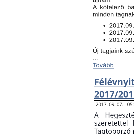
​A kötelező b
minden tagnak 
​2017.09
2017.09
2017.09.
Új tagjaink sz
...
Tovább
Félévn
2017/201
2017. 09. 07. - 
A Hegeszté
szeretette
Tagtoborzó 