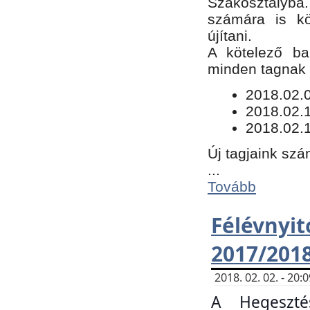
Szakosztályba.
számára is kö
újítani.
​A kötelező ba
minden tagnak m
​2018.02.
2018.02.
2018.02.1
Új tagjaink szá
...
Tovább
Félévn
2017/201
2018. 02. 02. - 20
A Hegeszté