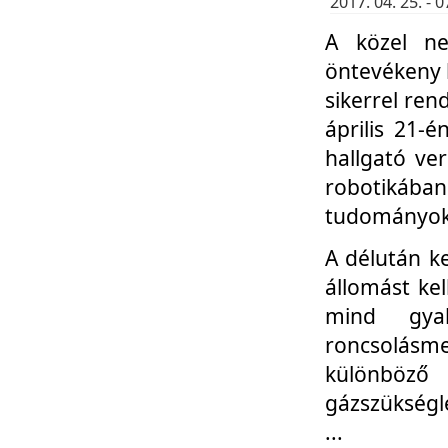
2017. 04. 25. -
A közel ne
öntevékeny k
sikerrel re
április 21-
hallgató ve
robotikáb
tudományok 
A délután k
állomást kel
mind gyak
roncsolás
különböző
gázszükségl
...