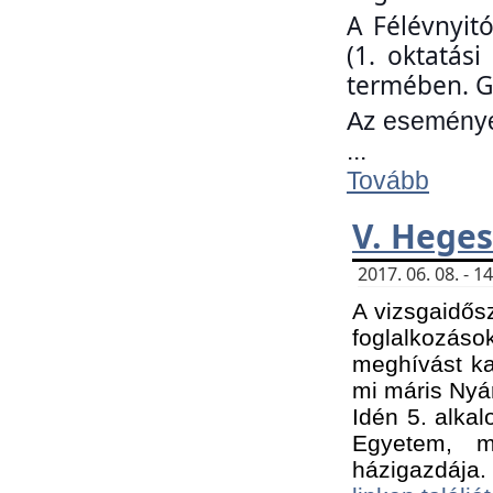
A Félévnyit
(1. oktatás
termében. G
Az eseményen
...
Tovább
V. Heges
2017. 06. 08. - 
A vizsgaidős
foglalkozás
meghívást ka
mi máris Nyár
Idén 5. alka
Egyetem, m
házigazdája.