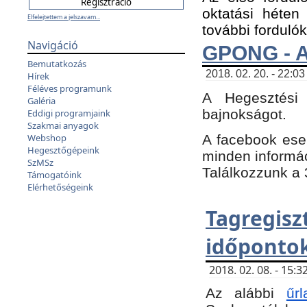
oktatási héten
Elfelejtettem a jelszavam...
további fordulók
Navigáció
GPONG - A
Bemutatkozás
2018. 02. 20. - 22:03
Hírek
Féléves programunk
A Hegesztési
Galéria
bajnokságot.
Eddigi programjaink
Szakmai anyagok
A facebook es
Webshop
Hegesztőgépeink
minden informáci
SzMSz
Találkozzunk a 3
Támogatóink
Elérhetőségeink
Tagregi
időpontok
2018. 02. 08. - 15
Az alábbi
űrl