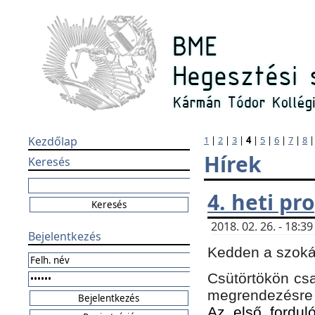
Kezdőlap
1
|
2
|
3
|
4
|
5
|
6
|
7
|
8
Hírek
Keresés
4. heti p
2018. 02. 26. - 18:
Bejelentkezés
Kedden a szokás
Csütörtökön csa
megrendezésre 
Az első forduló