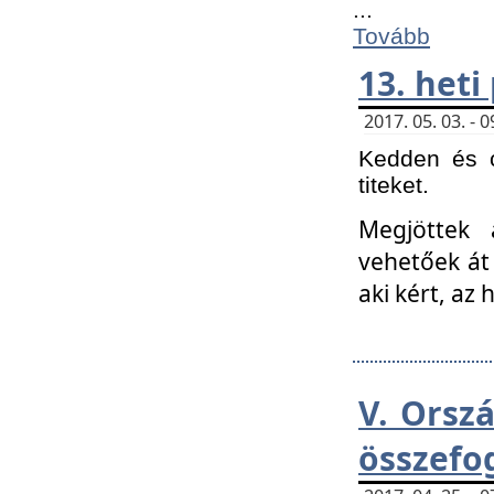
...
Tovább
13. heti
2017. 05. 03. -
Kedden és c
titeket.
Megjöttek 
vehetőek át
aki kért, az
V. Orsz
összefo