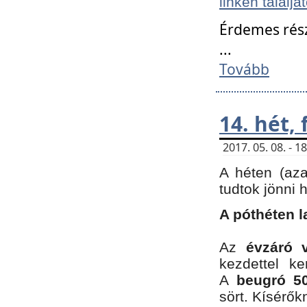
linken találjá
Érdemes rés
...
Tovább
14. hét,
2017. 05. 08. - 
A héten (az
tudtok jönni 
A póthéten l
Az
évzáró 
kezdettel k
A
beugró 50
sört. Kísérő