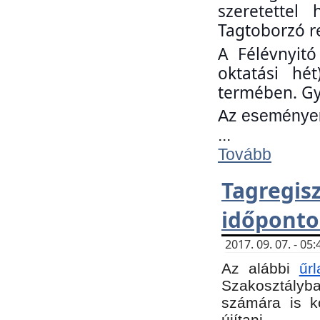
szeretettel
Tagtoborzó r
A Félévnyitó
oktatási hé
termében. Gy
Az eseményen 
...
Tovább
Tagregi
időponto
2017. 09. 07. - 0
Az alábbi
űr
Szakosztályba.
számára is k
újítani.