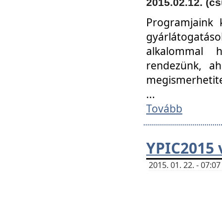
2015.02.12. (cs
Programjaink k
gyárlátogatáso
alkalommal h
rendezünk, ah
megismerhetite
...
Tovább
YPIC2015 
2015. 01. 22. - 07: