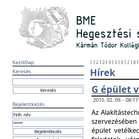
Kezdőlap
1
|
2
|
3
|
4
|
5
|
6
|
7
|
8
Hírek
Keresés
G épület 
2015. 02. 09. - 08:
Bejelentkezés
Az Alakítástech
szervezésében
épület vetélke