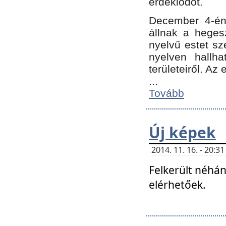
érdeklődőt.
December 4-én
állnak a hegesz
nyelvű estet sz
nyelven hallh
területeiről. A
...
Tovább
Új képek
2014. 11. 16. - 20:
Felkerült néhán
elérhetőek.