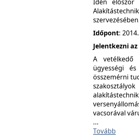
Idén először
Alakítástechni
szervezésében
Időpont
: 2014
Jelentkezni az
A vetélkedő 
ügyességi és
összemérni tud
szakosztályok 
alakítástec
versenyállom
vacsorával vár
...
Tovább