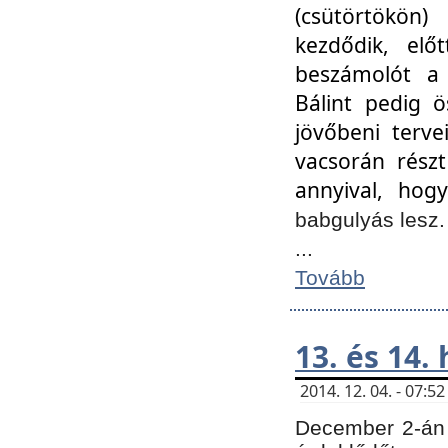
(csütörtökön
kezdődik, elő
beszámolót a 
Bálint pedig ö
jövőbeni terve
vacsorán részt
annyival, hogy
babgulyás lesz
...
Tovább
13. és 14.
2014. 12. 04. - 07:
December 2-án 