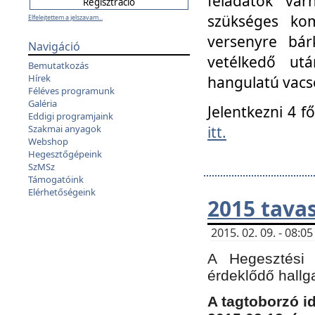
feladatok vá
szükséges kom
Elfelejtettem a jelszavam...
versenyre bár
Navigáció
vetélkedő ut
Bemutatkozás
Hírek
hangulatú vacso
Féléves programunk
Galéria
Jelentkezni 4 f
Eddigi programjaink
itt.
Szakmai anyagok
Webshop
Hegesztőgépeink
SzMSz
Támogatóink
Elérhetőségeink
2015 tavas
2015. 02. 09. - 08:
A Hegesztési 
érdeklődő hallg
A tagtoborzó i