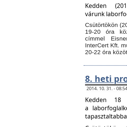
Kedden (201
várunk laborfo
Csütörtökön (20
19-20 óra kö
címmel Eisne
InterCert Kft. 
20-22 óra közöt
8. heti p
2014. 10. 31. - 08
Kedden 18 ó
a laborfoglal
tapasztaltabba