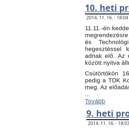
10. heti 
2014. 11. 16. - 18:
11.11.-én kedde
megrendezésre 
és Technológ
hegesztéssel k
adnak elő. Az o
között nyitva ál
Csütörtökön 16
pedig a TDK Kon
meg. Az előadá
...
Tovább
9. heti p
2014. 11. 16. - 18