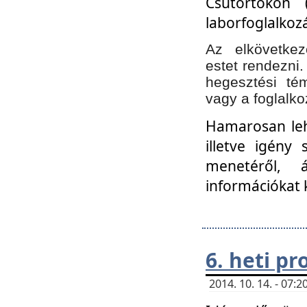
Csütörtökön 
laborfoglalkozá
Az elkövetke
estet rendezni
hegesztési té
vagy a foglalko
Hamarosan lehe
illetve igény
menetéről, á
információkat 
6. heti p
2014. 10. 14. - 07