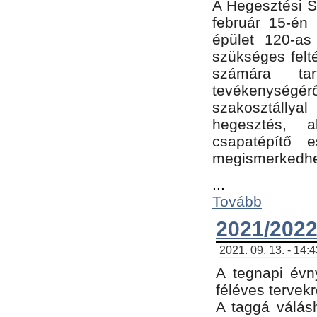
A Hegesztési Sz
február 15-én 
épület 120-a
szükséges felt
számára tar
tevékenységéről
szakosztálly
hegesztés, 
csapatépítő e
megismerkedhet
...
Tovább
2021/2022
2021. 09. 13. - 14:
A tegnapi évny
féléves tervekr
A taggá válásh