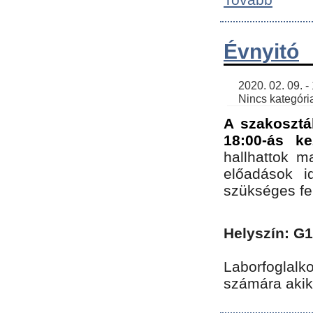
Évnyitó
    2020. 02. 09. - 19:30 | SimonGergo | 

    Nincs kategória
A szakosztá
18:00-ás ke
hallhattok ma
előadások id
szükséges fe
Helyszín: G
Laborfoglalk
számára akik