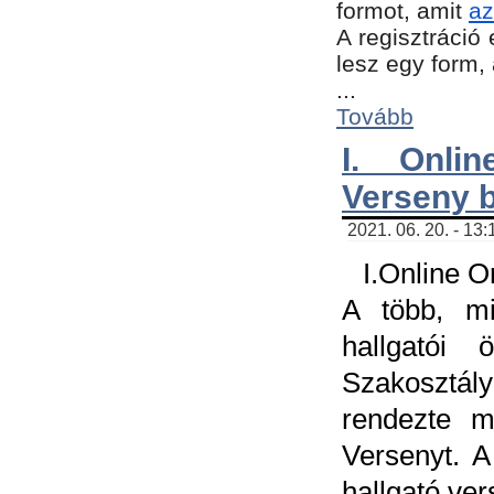
formot, amit
az
A regisztráció 
lesz egy form,
...
Tovább
I. Onli
Verseny 
2021. 06. 20. - 13
I.Online 
A több, mi
hallgatói
Szakosztál
rendezte m
Versenyt. A
hallgató ve