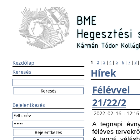
Kezdőlap
1
|
2
|
3
|
4
|
5
|
6
|
7
|
8
Hírek
Keresés
Félévvel
21/22/2
Bejelentkezés
2022. 02. 16. - 12:
A tegnapi évny
féléves tervekrő
A taggá válásho