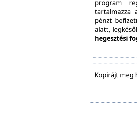
program reg
tartalmazza a
pénzt befizet
alatt, legkés
hegesztési fo
Kopirájt meg 