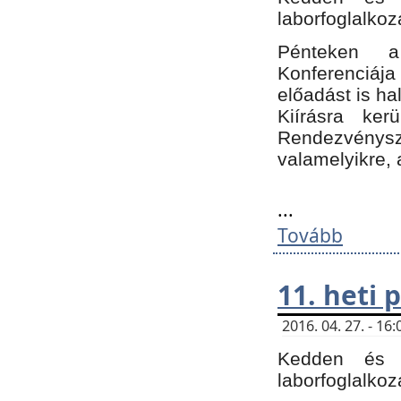
laborfoglalkoz
Pénteken 
Konferenciá
előadást is h
Kiírásra ke
Rendezvénysze
valamelyikre, 
...
Tovább
11. heti
2016. 04. 27. - 1
Kedden és c
laborfoglalkoz