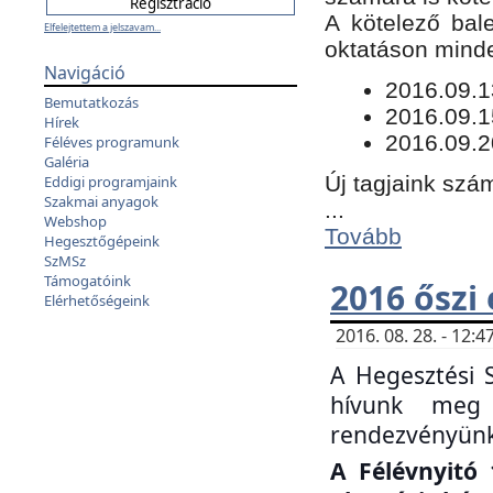
​A kötelező bal
Elfelejtettem a jelszavam...
oktatáson minde
Navigáció
​2016.09.
Bemutatkozás
2016.09.1
Hírek
2016.09.2
Féléves programunk
Galéria
Új tagjaink szám
Eddigi programjaink
Szakmai anyagok
...
Webshop
Tovább
Hegesztőgépeink
SzMSz
Támogatóink
2016 őszi
Elérhetőségeink
2016. 08. 28. - 12
A Hegesztési 
hívunk meg 
rendezvényünk
A Félévnyitó 