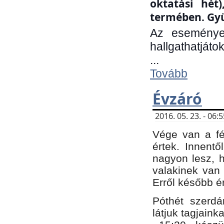
oktatási hét
termében. Gyü
Az eseménye
hallgathatjáto
...
Tovább
Évzáró
2016. 05. 23. - 06
Vége van a fé
értek. Innent
nagyon lesz, 
valakinek van
Erről később é
Póthét szerdá
látjuk tagjaink