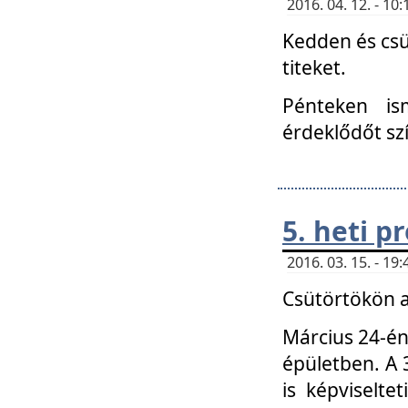
2016. 04. 12. - 1
Kedden és csü
titeket.
Pénteken is
érdeklődőt sz
5. heti 
2016. 03. 15. - 1
Csütörtökön a
Március 24-én
épületben. A 
is képviselte