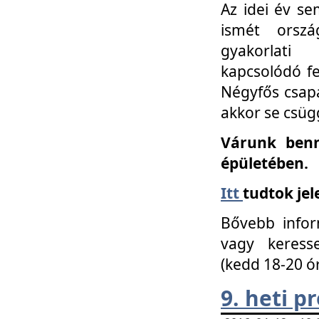
Az idei év se
ismét orszá
gyakorlati
kapcsolódó f
Négyfős csap
akkor se csüg
Várunk benn
épületében.
Itt
tudtok jel
Bővebb infor
vagy keress
(kedd 18-20 ó
9. heti 