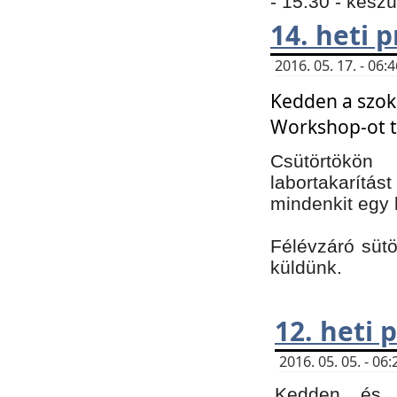
- 15:30 - kész
14. heti
2016. 05. 17. - 06
Kedden a szoká
Workshop-ot t
Csütörtökön
labortakarítást
mindenkit egy 
Félévzáró sütö
küldünk.
12. heti
2016. 05. 05. - 0
Kedden és c