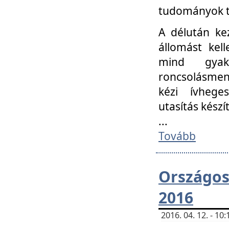
tudományok t
A délután ke
állomást kell
mind gyako
roncsolásmen
kézi ívheges
utasítás készít
...
Tovább
Országo
2016
2016. 04. 12. - 1