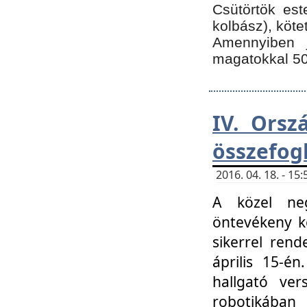
Csütörtök est
kolbász), köte
Amennyiben 
magatokkal 50
IV. Orsz
összefog
2016. 04. 18. - 1
A közel neg
öntevékeny k
sikerrel ren
április 15-é
hallgató ver
robotikába