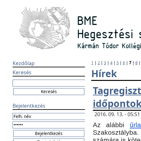
Kezdőlap
1
|
2
|
3
|
4
|
5
|
6
|
7
|
8
Hírek
Keresés
Tagregi
időponto
Bejelentkezés
2016. 09. 13. - 05:
Az alábbi
űr
Szakosztályba.
számára is köte