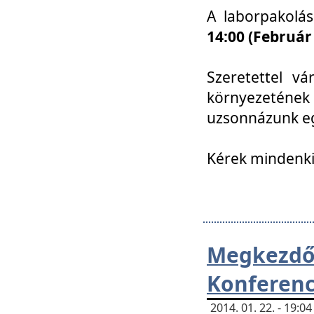
A laborpakolá
14:00 (Február
Szeretettel vá
környezetének
uzsonnázunk eg
Kérek mindenki
Megkezd
Konferenc
2014. 01. 22. - 19: