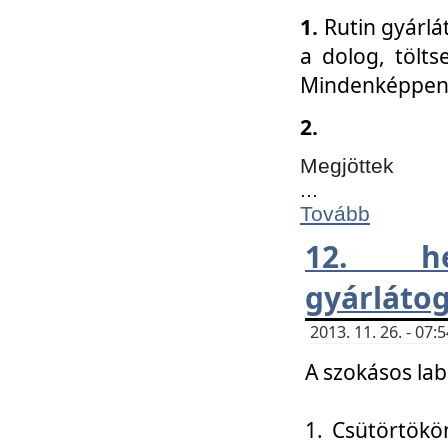
1.
Rutin gyárlá
a dolog, tölts
Mindenképpen 
2.
Megjöttek
...
Tovább
12. h
gyárlátog
2013. 11. 26. - 07
A szokásos lab
1. Csütörtökö