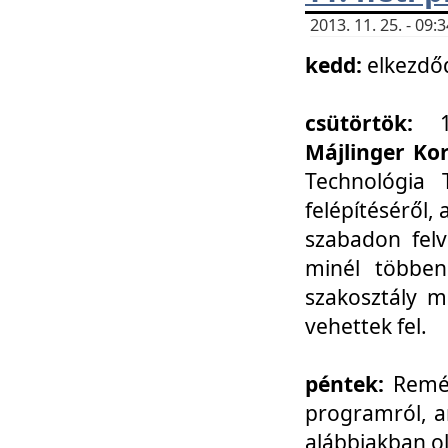
2013. 11. 25. - 09
kedd:
elkezdő
csütörtök:
Májlinger Ko
Technológia 
felépítéséről,
szabadon felv
minél többen
szakosztály m
vehettek fel.
péntek:
Remél
programról, a
alábbiakban ol