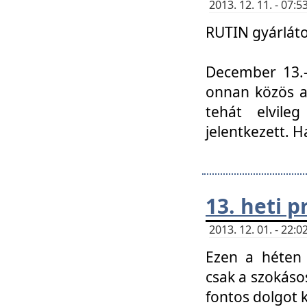
2013. 12. 11. - 07
RUTIN gyárláto
December 13.-á
onnan közös a
tehát elvile
jelentkezett. H
13. heti 
2013. 12. 01. - 22
Ezen a héten
csak a szokáso
fontos dolgot 