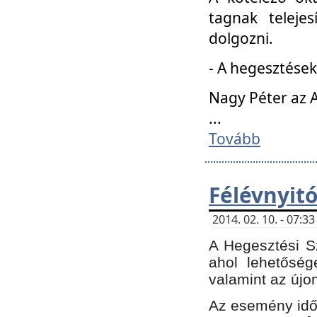
tagnak teleje
dolgozni.
- A hegesztések
Nagy Péter az A
...
Tovább
Félévnyit
2014. 02. 10. - 07:
A Hegesztési Sz
ahol lehetőség
valamint az újo
Az esemény időp