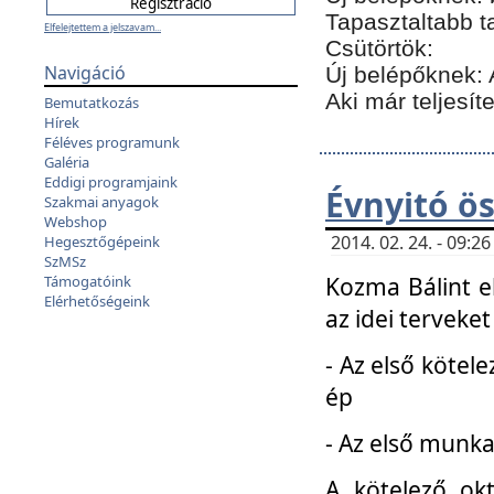
Tapasztaltabb t
Elfelejtettem a jelszavam...
Csütörtök:
Navigáció
Új belépőknek: 
Aki már teljesít
Bemutatkozás
Hírek
Féléves programunk
Galéria
Eddigi programjaink
Évnyitó ö
Szakmai anyagok
Webshop
2014. 02. 24. - 09:
Hegesztőgépeink
SzMSz
Kozma Bálint el
Támogatóink
Elérhetőségeink
az idei terveket
- Az első kötele
ép
- Az első munka
A kötelező ok