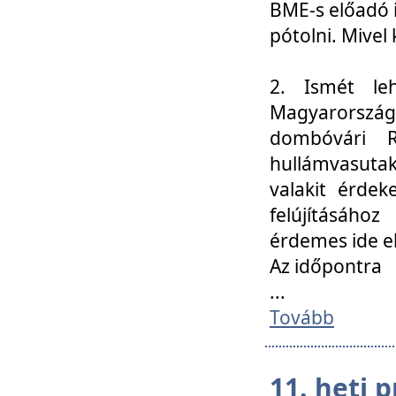
BME-s előadó i
pótolni. Mivel 
2. Ismét le
Magyarország
dombóvári R
hullámvasuta
valakit érdek
felújításáh
érdemes ide el
Az időpontra
...
Tovább
11. heti