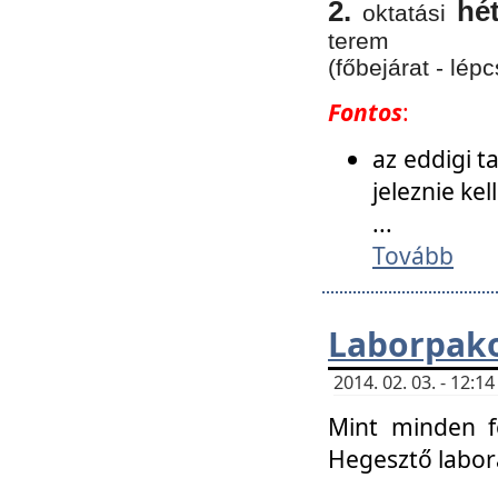
2.
hé
oktatási
terem
(főbejárat - lépc
Fontos
:
az eddigi 
jeleznie ke
...
Tovább
Laborpako
2014. 02. 03. - 12:
Mint minden f
Hegesztő labor