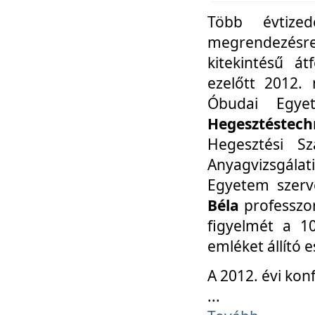
Több évtize
megrendezésr
kitekintésű á
ezelőtt 2012.
Óbudai Egy
Hegesztéstechn
Hegesztési Sz
Anyagvizsgála
Egyetem szerv
Béla
professzor
figyelmét a 10
emléket állító
A 2012. évi ko
...