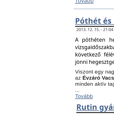
Tovább
Póthét és
2013. 12. 15. - 21:
A póthéten he
vizsgaidőszak
következő félé
jönni hegesztge
Viszont egy nag
az
Évzáró Vacs
minden aktív ta
...
Tovább
Rutin gyá