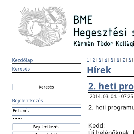
Kezdőlap
1
|
2
|
3
|
4
|
5
|
6
|
7
|
8
Hírek
Keresés
2. heti p
2014. 03. 04. - 07:
Bejelentkezés
2. heti program
Kedd:
Új belépőknek: 