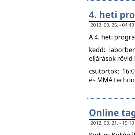
4. heti p
2012. 09. 25. - 04:
A 4. heti prog
kedd: laborbe
eljárások rövid
csütörtök: 16:
és MMA technoló
Online ta
2012. 09. 21. - 19:
Kedves Kollégá