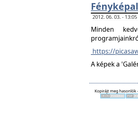
Fényképa
2012. 06. 03. - 13:
Minden kedv
programjainkró
https://picas
A képek a 'Galé
Kopirájt meg hasonlók -