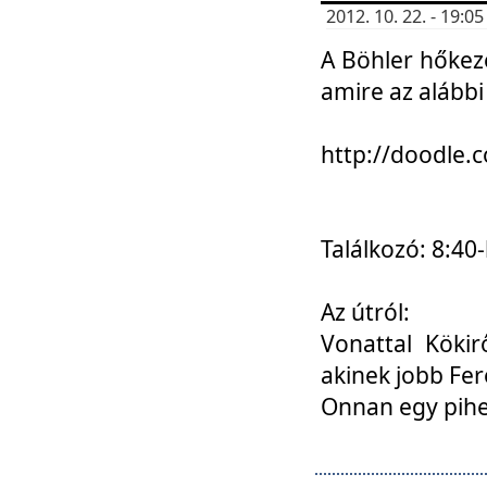
2012. 10. 22. - 19:
A Böhler hőkez
amire az alábbi
http://doodle
Találkozó: 8:40-
Az útról:
Vonattal Kökir
akinek jobb Fer
Onnan egy pihen