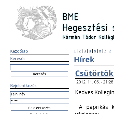
Kezdőlap
1
|
2
|
3
|
4
|
5
|
6
|
7
|
8
Hírek
Keresés
Csütörtök
2012. 11. 06. - 21:
Bejelentkezés
Kedves Kollegin
A paprikás k