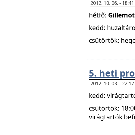
2012. 10. 06. - 18:
hétfő:
Gillemo
kedd: huzaltáro
csütörtök: hege
5. heti p
2012. 10. 03. - 22:
kedd: virágtar
csütörtök: 18:0
virágtartók bef