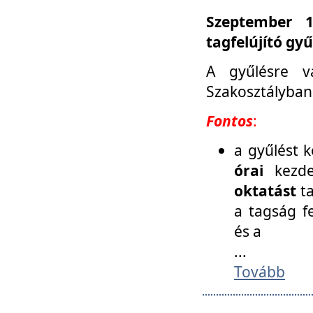
Szeptember 1
tagfelújító gy
A gyűlésre v
Szakosztályban
Fontos
:
a gyűlést 
órai
kezde
oktatást
t
a tagság f
és a
...
Tovább