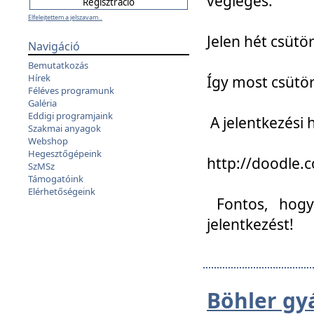
végleges:
Elfelejtettem a jelszavam...
Jelen hét csütör
Navigáció
Bemutatkozás
Hírek
Így most csütö
Féléves programunk
Galéria
Eddigi programjaink
A jelentkezési h
Szakmai anyagok
Webshop
Hegesztőgépeink
http://doodle
SzMSz
Támogatóink
Elérhetőségeink
Fontos, hogy 
jelentkezést!
Böhler gy