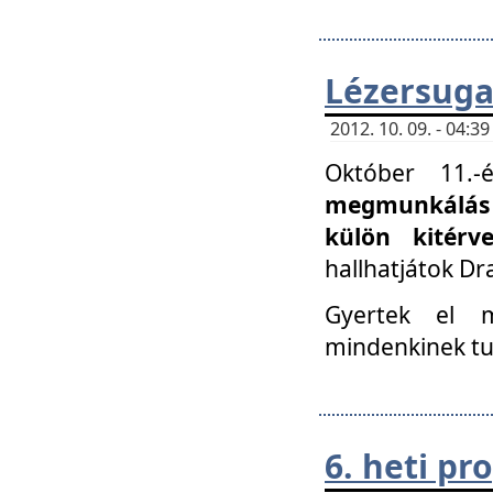
Lézersuga
2012. 10. 09. - 04:
Október 11.
megmunkálás 
külön kitér
hallhatjátok D
Gyertek el 
mindenkinek tu
6. heti p