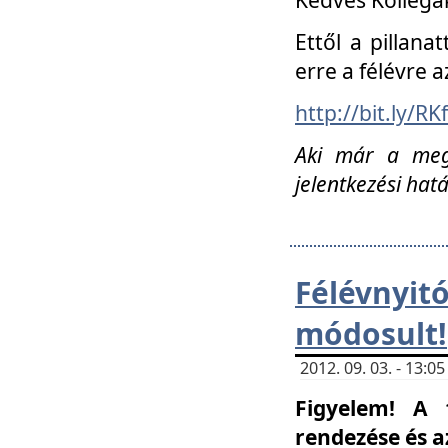
Ettől a pillana
erre a félévre a
http://bit.ly/RK
Aki már a megn
jelentkezési hat
Félévnyi
módosult!
2012. 09. 03. - 13:
Figyelem! A 
rendezése és 