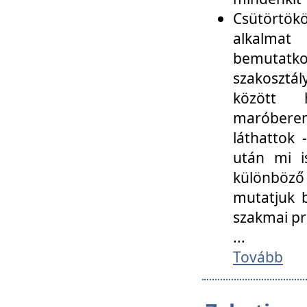
Csütörtökö
alkalmat
bemutatko
szakosztál
között
maróbere
láthattok
után mi i
különböző 
mutatjuk b
szakmai p
...
Tovább