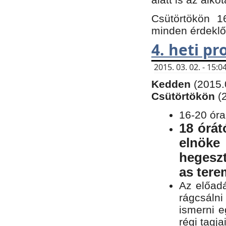
Csütörtökön 1
minden érdeklő
4. heti p
2015. 03. 02. - 15
Kedden
(2015.
Csütörtökön
(
16-20 óra
18 órát
elnöke
hegeszt
as ter
Az előad
rágcsálni
ismerni e
régi tagja