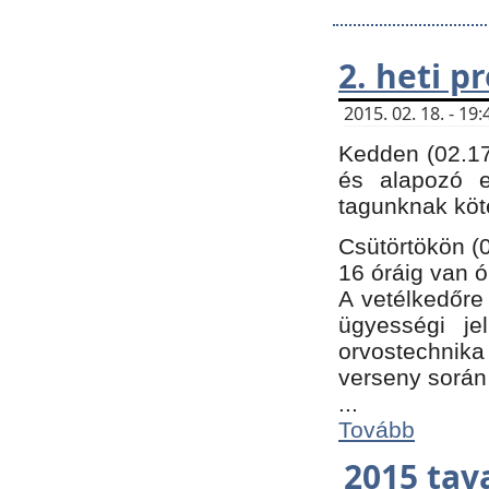
2. heti 
2015. 02. 18. - 1
Kedden (02.17
és alapozó e
tagunknak köt
Csütörtökön (0
16 óráig van ó
A vetélkedőre 
ügyességi je
orvostechnika 
verseny során
...
Tovább
2015 tav