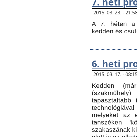
7. heti p
2015. 03. 23. - 21
A 7. héten a 
kedden és csüt
6. heti p
2015. 03. 17. - 08
Kedden (márc
(szakműhely)
tapasztaltabb 
technológiával
melyeket az e
tanszéken "k
szakaszának ki
alatt is az alko