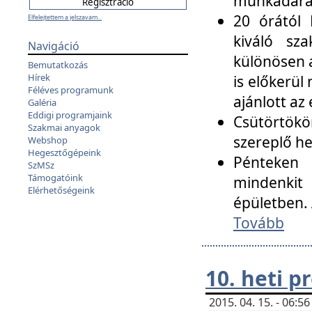
munkadarab
20 órától 
Elfelejtettem a jelszavam...
kiváló sz
Navigáció
különösen a
Bemutatkozás
Hírek
is előkerül
Féléves programunk
ajánlott az
Galéria
Eddigi programjaink
Csütörtökö
Szakmai anyagok
szereplő he
Webshop
Hegesztőgépeink
Pénteken 
SzMSz
Támogatóink
mindenkit
Elérhetőségeink
épületben. 
Tovább
10. heti 
2015. 04. 15. - 06: