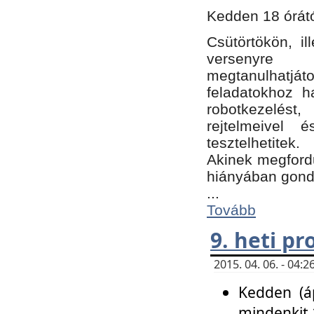
Kedden 18 órátó
Csütörtökön, i
versenyre k
megtanulhatj
feladatokhoz ha
robotkezelést
rejtelmeivel 
tesztelhetitek.
Akinek megfordu
hiányában gon
...
Tovább
9. heti p
2015. 04. 06. - 04
Kedden (áp
mindenkit 