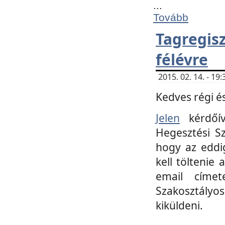
...
Tovább
Tagregi
félévre
2015. 02. 14. - 1
Kedves régi és
Jelen
kérdőív
Hegesztési Sz
hogy az eddi
kell töltenie
email címet
Szakosztályo
kiküldeni.