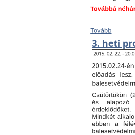
Továbbá néhá
...
Tovább
3. heti p
2015. 02. 22. - 20
2015.02.24-én
előadás lesz
balesetvédelmi
Csütörtökön (
és alapozó e
érdeklődőket.
Mindkét alkalo
ebben a félé
balesetvédelmi