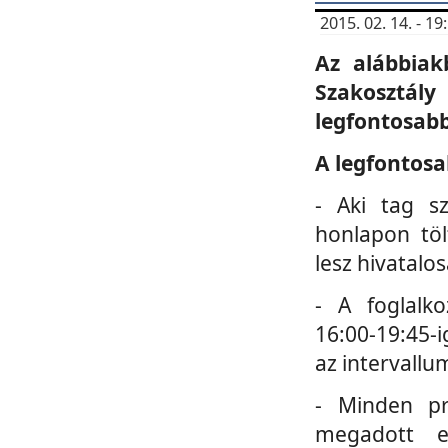
2015. 02. 14. - 
Az alábbiak
Szakosztá
legfontosabb
A legfontosa
- Aki tag s
honlapon töl
lesz hivatalo
- A foglalk
16:00-19:45-i
az intervallu
- Minden pr
megadott e