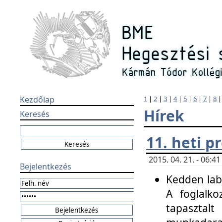
Kezdőlap
1
|
2
|
3
|
4
|
5
|
6
|
7
|
8
Hírek
Keresés
11. heti 
2015. 04. 21. - 06:
Bejelentkezés
Kedden labo
A foglalko
tapasztal