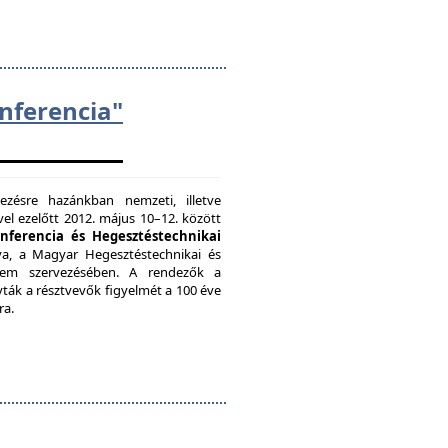
ferencia"
zésre hazánkban nemzeti, illetve
el ezelőtt 2012. május 10–12. között
onferencia és Hegesztéstechnikai
a, a Magyar Hegesztéstechnikai és
etem szervezésében. A rendezők a
vták a résztvevők figyelmét a 100 éve
ra.