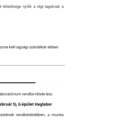
l lehetősége nyílik a régi tagoknak a
eznie kell tagsági szándékát ebben
aboratórium rendbe tétele lesz.
Február 5), G épület Heglabor
yezetének rendbetételében, a munka