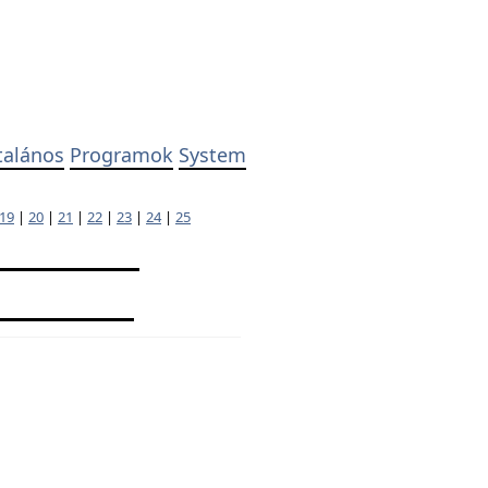
talános
Programok
System
19
|
20
|
21
|
22
|
23
|
24
|
25