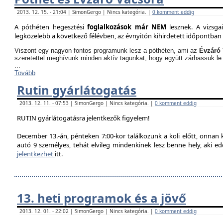
2013. 12. 15. - 21:04 | SimonGergo | Nincs kategória. |
0 komment eddig
A póthéten hegesztési
foglalkozások már NEM
lesznek. A vizsga
legközelebb a következő félévben, az évnyitón kihirdetett időpontban 
Viszont egy nagyon fontos programunk lesz a póthéten, ami az
Évzáró 
szeretettel meghívunk minden aktív tagunkat, hogy együtt zárhassuk le
...
Tovább
Rutin gyárlátogatás
2013. 12. 11. - 07:53 | SimonGergo | Nincs kategória. |
0 komment eddig
RUTIN gyárlátogatásra jelentkezők figyelem!
December 13.-án, pénteken 7:00-kor találkozunk a koli előtt, onnan
autó 9 személyes, tehát elvileg mindenkinek lesz benne hely, aki edd
jelentkezhet
itt.
13. heti programok és a jövő
2013. 12. 01. - 22:02 | SimonGergo | Nincs kategória. |
0 komment eddig