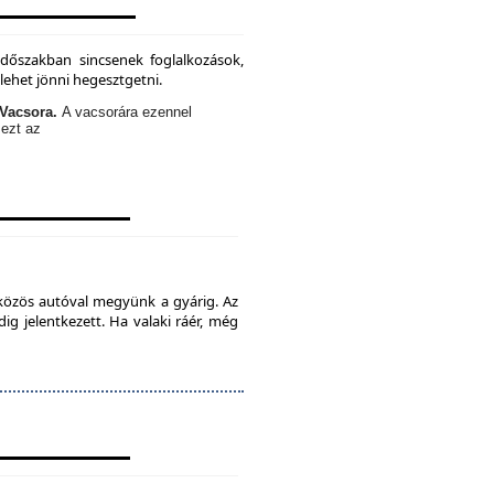
időszakban sincsenek foglalkozások,
lehet jönni hegesztgetni.
Vacsora.
A vacsorára ezennel
 ezt az
 közös autóval megyünk a gyárig. Az
ig jelentkezett. Ha valaki ráér, még