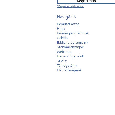
Elfelejtettem a jelszavam...
Navigáció
Bemutatkozás
Hírek
Féléves programunk
Galéria
Eddigi programjaink
Szakmai anyagok
Webshop
Hegesztőgépeink
SzMSz
Támogatóink
Elérhetőségeink