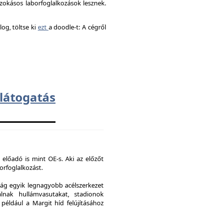
okásos laborfoglalkozások lesznek.
og, töltse ki
ezt
a doodle-t: A cégről
átogatás
 előadó is mint OE-s. Aki az előzőt
borfoglalkozást.
ág egyik legnagyobb acélszerkezet
lnak hullámvasutakat, stadionok
 például a Margit híd felújításához