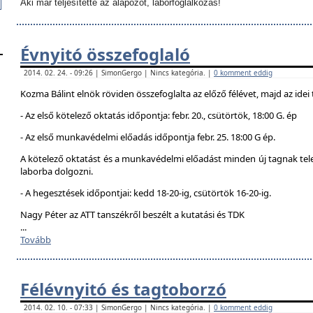
Aki már teljesítette az alapozót, laborfoglalkozás!
Évnyitó összefoglaló
2014. 02. 24. - 09:26 | SimonGergo | Nincs kategória. |
0 komment eddig
Kozma Bálint elnök röviden összefoglalta az előző félévet, majd az idei 
- Az első kötelező oktatás időpontja: febr. 20., csütörtök, 18:00 G. ép
- Az első munkavédelmi előadás időpontja febr. 25. 18:00 G ép.
A kötelező oktatást és a munkavédelmi előadást minden új tagnak telej
laborba dolgozni.
- A hegesztések időpontjai: kedd 18-20-ig, csütörtök 16-20-ig.
Nagy Péter az ATT tanszékről beszélt a kutatási és TDK
...
Tovább
Félévnyitó és tagtoborzó
2014. 02. 10. - 07:33 | SimonGergo | Nincs kategória. |
0 komment eddig