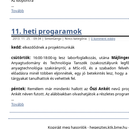
Az időpontra
...
Tovább
11. heti progaramok
2013. 11. 25. - 09:34 | SimonGergo | Nincs kategória. |
0 komment eddig
kedd:
elkezdődnek a projektmunkák
csütörtök:
16:00-18:00-ig lesz laborfoglalkozás, utána
Májlinge
Anyagtudomány és Technológia Tanszék (szakosztályunk legfőb
anyagtechnológia szakirányról, a MSc-ről, és a szabadon felveh
előadásra minél többen eljönnétek, egy jó betekintés lesz, hogy a
tárgyakat tanulhattok és vehettek fel.
péntek:
Remélem már mindenki hallott az
Őszi Ankét
nevű prog
Ankét néven futott. Az alábbiakban olvashatjátok a részletes program
...
Tovább
Kopirájt meg hasonlók - hegesztes.ktk.bme.hu -