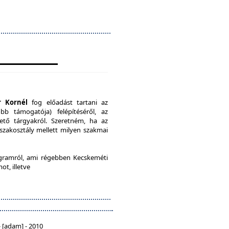
r Kornél
fog előadást tartani az
b támogatója) felépítéséről, az
ető tárgyakról. Szeretném, ha az
 szakosztály mellett milyen szakmai
ramról, ami régebben Kecskeméti
ot, illetve
 [adam] - 2010