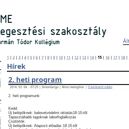
Ál
1
|
2
|
3
|
4
|
5
|
6
|
7
|
8
|
9
|
10
|
11
|
12
|
13
|
14
|
15
|
16
|
17
|
18
|
Hírek
2. heti program
2014. 03. 04. - 07:25 | SimonGergo | Nincs kategória. |
0 komment eddig
2. heti programunk:
Kedd:
Új belépőknek: balesetvédelmi oktatás18:15-től.
Tapasztaltabb tagoknak laborfoglalkozás
Csütörtök:
Új belépőknek: Alapozó előadás 18:15-től