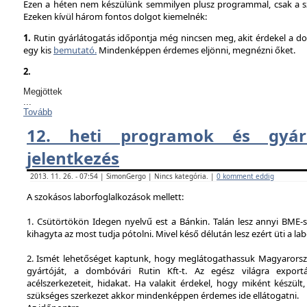
Ezen a héten nem készülünk semmilyen plusz programmal, csak a sz
Ezeken kívül három fontos dolgot kiemelnék:
1.
Rutin gyárlátogatás időpontja még nincsen meg, akit érdekel a dol
egy kis
bemutató.
Mindenképpen érdemes eljönni, megnézni őket.
2.
Megjöttek
...
Tovább
12. heti programok és gyárl
jelentkezés
2013. 11. 26. - 07:54 | SimonGergo | Nincs kategória. |
0 komment eddig
A szokásos laborfoglalkozások mellett:
1. Csütörtökön Idegen nyelvű est a Bánkin. Talán lesz annyi BME-s
kihagyta az most tudja pótolni. Mivel késő délután lesz ezért üti a la
2. Ismét lehetőséget kaptunk, hogy meglátogathassuk Magyarorsz
gyártóját, a dombóvári Rutin Kft-t. Az egész világra exportá
acélszerkezeteit, hidakat. Ha valakit érdekel, hogy miként készült,
szükséges szerkezet akkor mindenképpen érdemes ide ellátogatni.