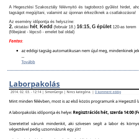
A Hegesztési Szakosztály félévnyitó és tagtoborzó gyűlést hirdet, aho
tagságot megújítani, valamint az újonnan érkezőknek a csatlakozásra!
Az esemény időpontja és helyszíne:
2.
hét
Kedd
16:15,
G épület
oktatási
,
(február 18.)
120-as terem
(főbejárat - lépcső - emelet bal oldal)
Fontos
:
az eddigi tagság automatikusan nem újul meg, mindenkinek jel
...
Tovább
Laborpakolás
2014. 02. 03. - 12:14 | SimonGergo | Nincs kategória. |
0 komment eddig
Mint minden félévben, most is az első közös programunk a Hegesztő l
A laborpakolás időpontja és helye:
Regisztrációs hét, szerda 14:00 (
Szeretettel várunk mindenkit, aki szívesen segít a labor és körn
végeztével pedig uzsonnázunk egy jót!