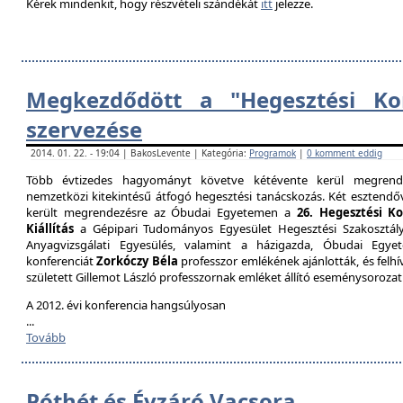
Kérek mindenkit, hogy részvételi szándékát
itt
jelezze.
Megkezdődött a "Hegesztési Kon
szervezése
2014. 01. 22. - 19:04 | BakosLevente | Kategória:
Programok
|
0 komment eddig
Több évtizedes hagyományt követve kétévente kerül megrende
nemzetközi kitekintésű átfogó hegesztési tanácskozás. Két esztendőv
került megrendezésre az Óbudai Egyetemen a
26. Hegesztési K
Kiállítás
a Gépipari Tudományos Egyesület Hegesztési Szakosztály
Anyagvizsgálati Egyesülés, valamint a házigazda, Óbudai Egy
konferenciát
Zorkóczy Béla
professzor emlékének ajánlották, és felhí
született Gillemot László professzornak emléket állító eseménysorozat
A 2012. évi konferencia hangsúlyosan
...
Tovább
Póthét és Évzáró Vacsora