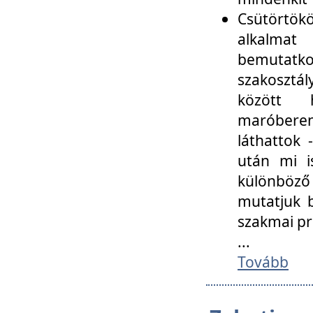
Csütörtökö
alkalmat
bemutatko
szakosztál
között
maróbere
láthattok
után mi i
különböző 
mutatjuk b
szakmai p
...
Tovább