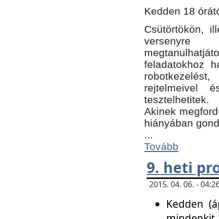
Kedden 18 órátó
Csütörtökön, i
versenyre k
megtanulhatj
feladatokhoz ha
robotkezelést
rejtelmeivel 
tesztelhetitek.
Akinek megfordu
hiányában gon
...
Tovább
9. heti p
2015. 04. 06. - 04
Kedden (áp
mindenkit 