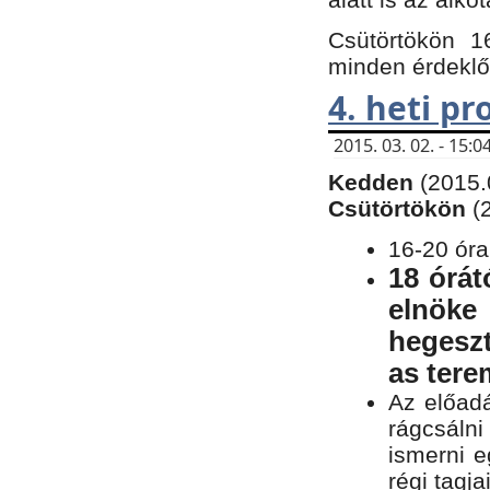
Csütörtökön 1
minden érdeklő
4. heti p
2015. 03. 02. - 15
Kedden
(2015.
Csütörtökön
(
16-20 óra
18 órát
elnöke
hegeszt
as ter
Az előad
rágcsálni
ismerni e
régi tagja