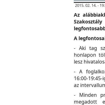
2015. 02. 14. - 
Az alábbiak
Szakosztá
legfontosabb
A legfontosa
- Aki tag s
honlapon töl
lesz hivatalo
- A foglalk
16:00-19:45-i
az intervallu
- Minden pr
megadott e