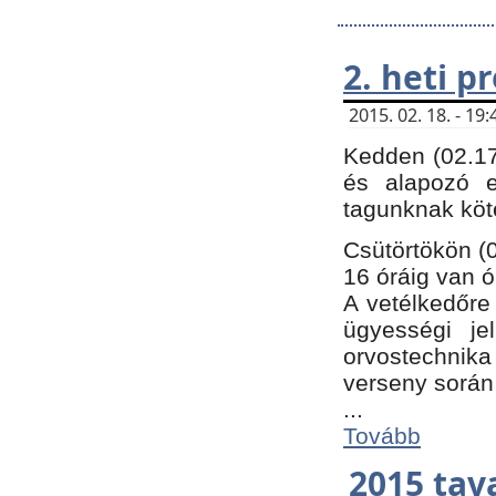
2. heti 
2015. 02. 18. - 1
Kedden (02.17
és alapozó e
tagunknak köt
Csütörtökön (0
16 óráig van ó
A vetélkedőre 
ügyességi je
orvostechnika 
verseny során
...
Tovább
2015 tav