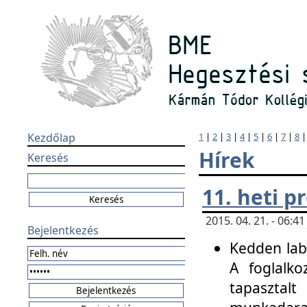
Kezdőlap
1
|
2
|
3
|
4
|
5
|
6
|
7
|
8
Hírek
Keresés
11. heti 
2015. 04. 21. - 06:
Bejelentkezés
Kedden labo
A foglalko
tapasztal