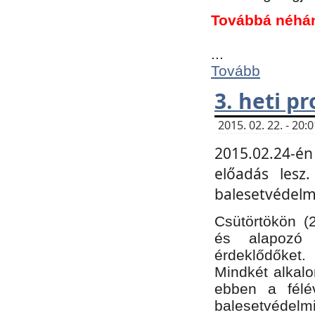
Továbbá néhá
...
Tovább
3. heti p
2015. 02. 22. - 20
2015.02.24-én
előadás lesz
balesetvédelmi
Csütörtökön (
és alapozó e
érdeklődőket.
Mindkét alkalo
ebben a félé
balesetvédelmi