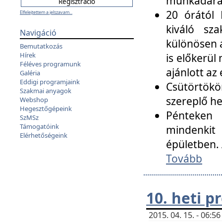
munkadarab
20 órától 
Elfelejtettem a jelszavam...
kiváló sz
Navigáció
különösen a
Bemutatkozás
Hírek
is előkerül
Féléves programunk
ajánlott az
Galéria
Eddigi programjaink
Csütörtökö
Szakmai anyagok
szereplő he
Webshop
Hegesztőgépeink
Pénteken 
SzMSz
Támogatóink
mindenkit
Elérhetőségeink
épületben. 
Tovább
10. heti 
2015. 04. 15. - 06: