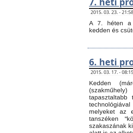
7. heti p
2015. 03. 23. - 21
A 7. héten a 
kedden és csüt
6. heti p
2015. 03. 17. - 08
Kedden (márc
(szakműhely)
tapasztaltabb 
technológiával
melyeket az e
tanszéken "k
szakaszának ki
alatt is az alko