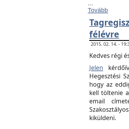
...
Tovább
Tagregi
félévre
2015. 02. 14. - 1
Kedves régi és
Jelen
kérdőív
Hegesztési Sz
hogy az eddi
kell töltenie
email címet
Szakosztályo
kiküldeni.