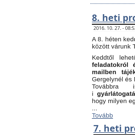
8. heti p
2016. 10. 27. - 08
A 8. héten ked
között várunk T
Keddtől leh
feladatokról
mailben tájé
Gergelynél és 
Továbbra 
i
gyárlátoga
hogy milyen e
...
Tovább
7. heti 