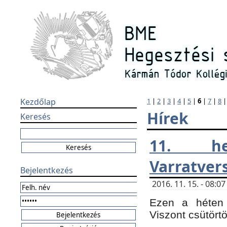
Kezdőlap
1
|
2
|
3
|
4
|
5
|
6
|
7
|
8
Hírek
Keresés
11. h
Varratver
Bejelentkezés
2016. 11. 15. - 08:
Ezen a héten 
Viszont csütört