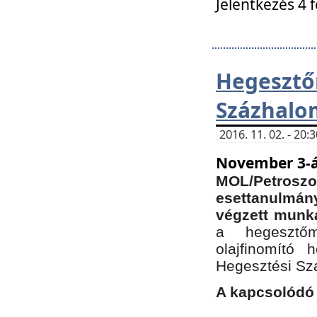
Jelentkezés 4 
Hegesz
Százhalo
2016. 11. 02. - 20
November 3-á
MOL/Petr
esettanulmá
végzett munká
a hegesztőm
olajfinomító 
Hegesztési Sz
A kapcsolódó