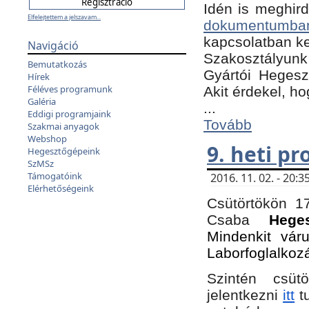
Idén is meghird
Elfelejtettem a jelszavam...
dokumentumba
kapcsolatban ke
Navigáció
Szakosztályunk 
Bemutatkozás
Gyártói Hegeszt
Hírek
Féléves programunk
Akit érdekel, h
Galéria
...
Eddigi programjaink
Tovább
Szakmai anyagok
Webshop
9. heti p
Hegesztőgépeink
SzMSz
Támogatóink
2016. 11. 02. - 20
Elérhetőségeink
Csütörtökön 17
Csaba
Hege
Mindenkit vár
Laborfoglalkoz
Szintén csüt
jelentkezni
itt
tu