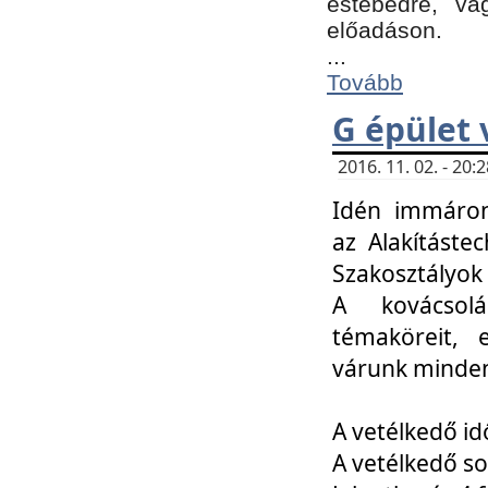
estebédre, va
előadáson.
...
Tovább
G épület 
2016. 11. 02. - 20
Idén immáro
az Alakításte
Szakosztályok
A kovácsolá
témaköreit, e
várunk minden
A vetélkedő id
A vetélkedő so