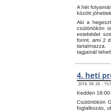
A hét folyamá
között jöhette
Aki a hegeszt
csütörtökön i
estebédet sze
forint, ami 2 
tartalmazza.
tagjainál lehet
4. heti 
2016. 09. 26. - 1
Kedden 18:00-t
Csütörtökön G
foglalkozás, ut