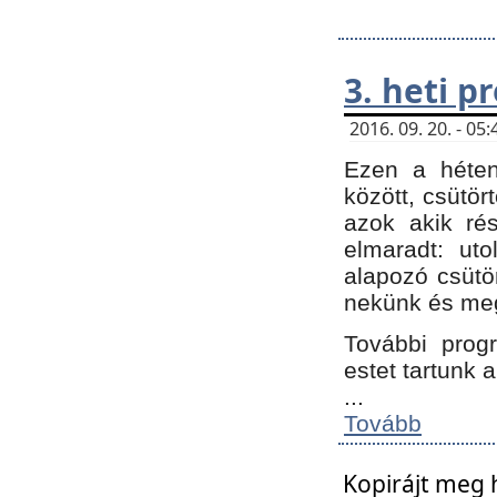
3. heti 
2016. 09. 20. - 0
Ezen a héte
között, csütör
azok akik ré
elmaradt: ut
alapozó csütör
nekünk és meg
További progr
estet tartunk 
...
Tovább
Kopirájt meg 