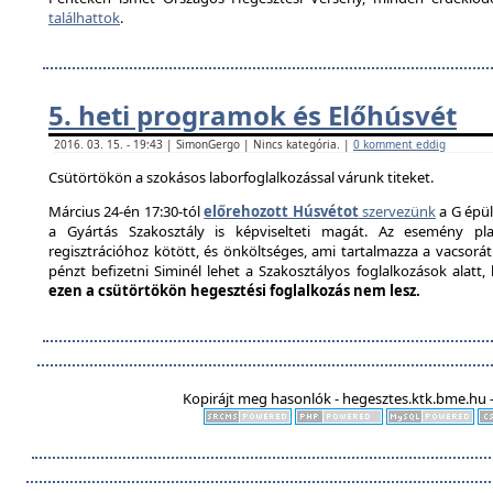
találhattok
.
5. heti programok és Előhúsvét
2016. 03. 15. - 19:43 | SimonGergo | Nincs kategória. |
0 komment eddig
Csütörtökön a szokásos laborfoglalkozással várunk titeket.
Március 24-én 17:30-tól
előrehozott Húsvétot
szervezünk
a G épül
a Gyártás Szakosztály is képviselteti magát. Az esemény pla
regisztrációhoz kötött, és önköltséges, ami tartalmazza a vacsorát é
pénzt befizetni Siminél lehet a Szakosztályos foglalkozások alatt
ezen a csütörtökön hegesztési foglalkozás nem lesz.
Kopirájt meg hasonlók - hegesztes.ktk.bme.hu -