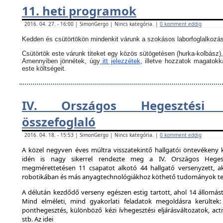
11. heti programok
2016. 04. 27. - 16:00 | SimonGergo | Nincs kategória. |
0 komment eddig
Kedden és csütörtökön mindenkit várunk a szokásos laborfoglalkozás
Csütörtök este várunk titeket egy közös sütögetésen (hurka-kolbász),
Amennyiben jönnétek, úgy
itt jelezzétek
, illetve hozzatok magatok
este költségeit.
IV. Országos Hegesztési 
összefoglaló
2016. 04. 18. - 15:53 | SimonGergo | Nincs kategória. |
0 komment eddig
A közel negyven éves múltra visszatekintő hallgatói öntevékeny 
idén is nagy sikerrel rendezte meg a IV. Országos Hegesz
megmérettetésen 11 csapatot alkotó 44 hallgató versenyzett, ak
robotikában és más anyagtechnológiákhoz köthető tudományok ter
A délután kezdődő verseny egészen estig tartott, ahol 14 állomást 
Mind elméleti, mind gyakorlati feladatok megoldásra kerültek:
ponthegesztés, különböző kézi ívhegesztési eljárásváltozatok, activ
stb. Az idei