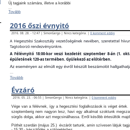
Új tagjaink számára, illetve a korábbi
...
Tovább
2016 őszi évnyitó
2016. 08. 28. - 12:47 | SimonGergo | Nincs kategória. |
0 komment eddig
A Hegesztési Szakosztály vezetőségének nevében, szeretettel hív
Tagtoborzó rendezvényünkre.
A Félévnyitó 18:00-kor veszi kezdetét szeptember 8-án (1. ok
épületének 120-as termében. Gyülekező az előtérben.
Az eseményen az elmúlt egy évről készült beszámolót hallgathatj
...
Tovább
Évzáró
2016. 05. 23. - 06:55 | SimonGergo | Nincs kategória. |
0 komment eddig
Vége van a félévnek, így a hegesztési foglalkozások is véget értek
szeptemberig nem nagyon lesz, havi egy alkalmat szoktunk megszav
sürgős dolga, akkor azt megcsinálhassa. Erről később értesültök maj
Póthét szerdán (május 25.) évzárót tartunk, amin szívesen látjuk tagj
- 15:30 - készülődés a sütögetéshez