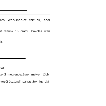
záró Workshop-ot tartunk, ahol
st tartunk 16 órától. Pakolás után
nk.
sal.
erül megrendezésre, melyen több
ezői ösztöndíj pályázatok, így aki