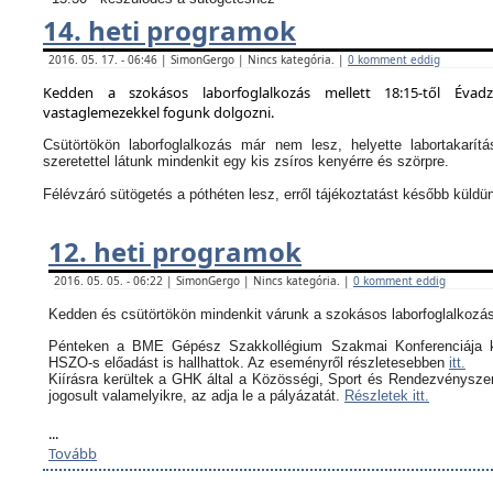
14. heti programok
2016. 05. 17. - 06:46 | SimonGergo | Nincs kategória. |
0 komment eddig
Kedden a szokásos laborfoglalkozás mellett 18:15-től Évad
vastaglemezekkel fogunk dolgozni.
Csütörtökön laborfoglalkozás már nem lesz, helyette labortakarítá
szeretettel látunk mindenkit egy kis zsíros kenyérre és szörpre.
Félévzáró sütögetés a póthéten lesz, erről tájékoztatást később küldü
12. heti programok
2016. 05. 05. - 06:22 | SimonGergo | Nincs kategória. |
0 komment eddig
Kedden és csütörtökön mindenkit várunk a szokásos laborfoglalkozás
Pénteken a BME Gépész Szakkollégium Szakmai Konferenciája k
HSZO-s előadást is hallhattok. Az eseményről részletesebben
itt.
Kiírásra kerültek a GHK által a
Közösségi, Sport és Rendezvényszerv
jogosult valamelyikre, az adja le a pályázatát.
Részletek itt.
...
Tovább