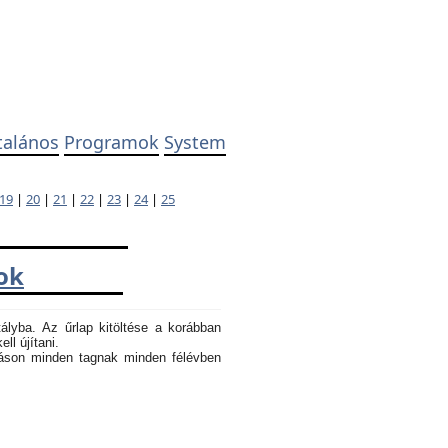
talános
Programok
System
19
|
20
|
21
|
22
|
23
|
24
|
25
ok
tályba. Az űrlap kitöltése a korábban
ll újítani.
atáson minden tagnak minden félévben