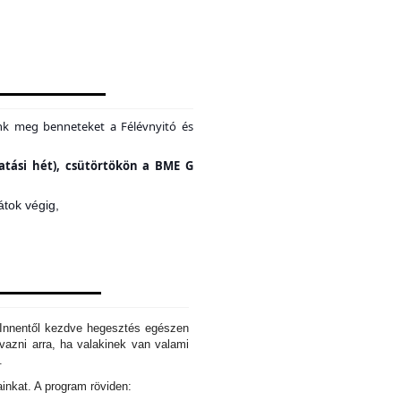
unk meg benneteket a Félévnyitó és
tatási hét), csütörtökön a BME G
átok végig,
. Innentől kezdve hegesztés egészen
azni arra, ha valakinek van valami
d.
ainkat. A program röviden: