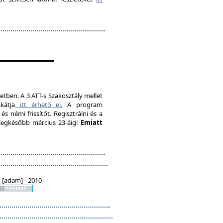
etben. A 3 ATT-s Szakosztály mellet
kátja
itt érhető el.
A program
s némi frissítőt. Regisztrálni és a
, legkésőbb március 23-áig!
Emiatt
 [adam] - 2010