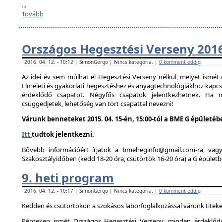
...
Tovább
Országos Hegesztési Verseny 201
2016. 04. 12. - 10:12 | SimonGergo | Nincs kategória. |
0 komment eddig
Az idei év sem múlhat el Hegesztési Verseny nélkül, melyet ismé
Elméleti és gyakorlati hegesztéshez és anyagtechnológiákhoz kapc
érdeklődő csapatot. Négyfős csapatok jelentkezhetnek. Ha
csüggedjetek, lehetőség van tört csapattal nevezni!
Várunk benneteket 2015. 04. 15-én, 15:00-tól a BME G épületéb
Itt
tudtok jelentkezni.
Bővebb információért írjatok a bmeheginfo@gmail.com-ra, vag
Szakosztályidőben (kedd 18-20 óra, csütörtök 16-20 óra) a G épületb
9. heti program
2016. 04. 12. - 10:17 | SimonGergo | Nincs kategória. |
0 komment eddig
Kedden és csütörtökön a szokásos laborfoglalkozással várunk titeke
Pénteken ismét Országos Hegesztési Verseny, minden érdeklődő