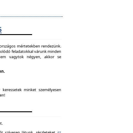
6
t országos mértetekben rendezünk.
solódó feladatokkal várunk minden
 nem vagytok négyen, akkor se
en.
y keressetek minket személyesen
en!
t.
t szívesen látunk. részleteket
itt