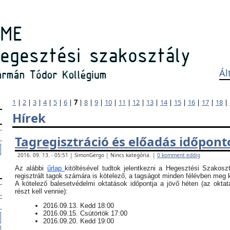
Ál
1
|
2
|
3
|
4
|
5
|
6
|
7
|
8
|
9
|
10
|
11
|
12
|
13
|
14
|
15
|
16
|
17
|
18
|
Hírek
Tagregisztráció és előadás időpont
2016. 09. 13. - 05:51 | SimonGergo | Nincs kategória. |
0 komment eddig
Az alábbi
űrlap
kitöltésével tudtok jelentkezni a Hegesztési Szakosz
regisztrált tagok számára is kötelező, a tagságot minden félévben meg ke
​A kötelező balesetvédelmi oktatások időpontja a jövő héten (az okt
részt kell vennie):
​2016.09.13. Kedd 18:00
2016.09.15. Csütörtök 17:00
2016.09.20. Kedd 19:00