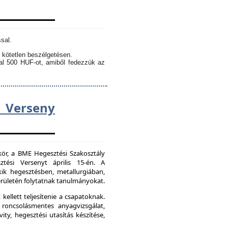
sal.
 kötetlen beszélgetésen.
kal 500 HUF-ot, amiből fedezzük az
Verseny
kör, a BME Hegesztési Szakosztály
tési Versenyt április 15-én. A
ik hegesztésben, metallurgiában,
ületén folytatnak tanulmányokat.
kellett teljesítenie a csapatoknak.
 roncsolásmentes anyagvizsgálat,
ity, hegesztési utasítás készítése,