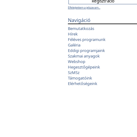
Elfelejtettem a jelszavam...
Navigáció
Bemutatkozás
Hírek
Féléves programunk
Galéria
Eddigi programjaink
Szakmai anyagok
Webshop
Hegesztőgépeink
SzMSz
Támogatóink
Elérhetőségeink