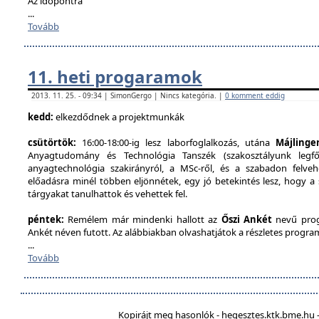
Az időpontra
...
Tovább
11. heti progaramok
2013. 11. 25. - 09:34 | SimonGergo | Nincs kategória. |
0 komment eddig
kedd:
elkezdődnek a projektmunkák
csütörtök:
16:00-18:00-ig lesz laborfoglalkozás, utána
Májlinge
Anyagtudomány és Technológia Tanszék (szakosztályunk legfőb
anyagtechnológia szakirányról, a MSc-ről, és a szabadon felveh
előadásra minél többen eljönnétek, egy jó betekintés lesz, hogy a
tárgyakat tanulhattok és vehettek fel.
péntek:
Remélem már mindenki hallott az
Őszi Ankét
nevű prog
Ankét néven futott. Az alábbiakban olvashatjátok a részletes program
...
Tovább
Kopirájt meg hasonlók - hegesztes.ktk.bme.hu -