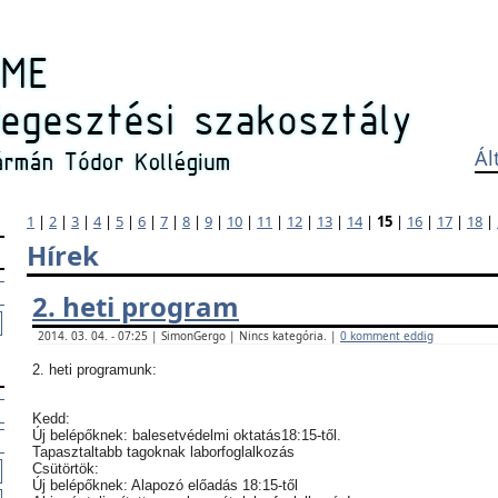
Ál
1
|
2
|
3
|
4
|
5
|
6
|
7
|
8
|
9
|
10
|
11
|
12
|
13
|
14
|
15
|
16
|
17
|
18
|
Hírek
2. heti program
2014. 03. 04. - 07:25 | SimonGergo | Nincs kategória. |
0 komment eddig
2. heti programunk:
Kedd:
Új belépőknek: balesetvédelmi oktatás18:15-től.
Tapasztaltabb tagoknak laborfoglalkozás
Csütörtök:
Új belépőknek: Alapozó előadás 18:15-től