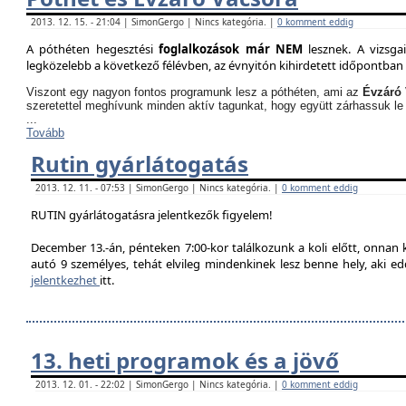
2013. 12. 15. - 21:04 | SimonGergo | Nincs kategória. |
0 komment eddig
A póthéten hegesztési
foglalkozások már NEM
lesznek. A vizsga
legközelebb a következő félévben, az évnyitón kihirdetett időpontban 
Viszont egy nagyon fontos programunk lesz a póthéten, ami az
Évzáró 
szeretettel meghívunk minden aktív tagunkat, hogy együtt zárhassuk le
...
Tovább
Rutin gyárlátogatás
2013. 12. 11. - 07:53 | SimonGergo | Nincs kategória. |
0 komment eddig
RUTIN gyárlátogatásra jelentkezők figyelem!
December 13.-án, pénteken 7:00-kor találkozunk a koli előtt, onnan
autó 9 személyes, tehát elvileg mindenkinek lesz benne hely, aki edd
jelentkezhet
itt.
13. heti programok és a jövő
2013. 12. 01. - 22:02 | SimonGergo | Nincs kategória. |
0 komment eddig