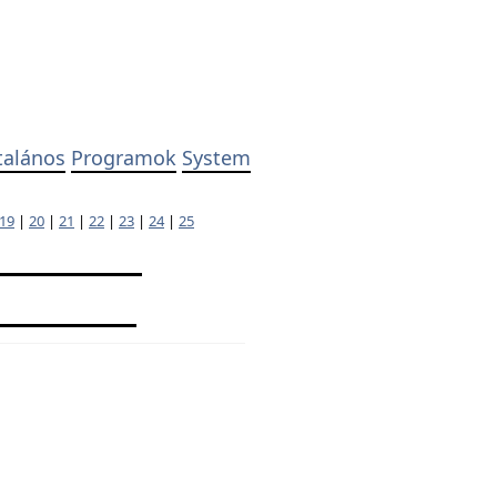
talános
Programok
System
19
|
20
|
21
|
22
|
23
|
24
|
25