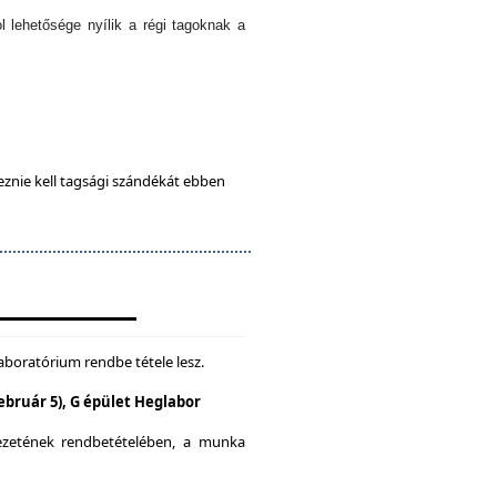
l lehetősége nyílik a régi tagoknak a
eznie kell tagsági szándékát ebben
aboratórium rendbe tétele lesz.
Február 5), G épület Heglabor
yezetének rendbetételében, a munka