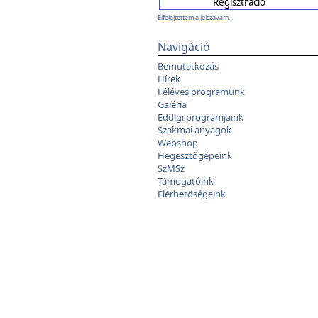
Elfelejtettem a jelszavam...
Navigáció
Bemutatkozás
Hírek
Féléves programunk
Galéria
Eddigi programjaink
Szakmai anyagok
Webshop
Hegesztőgépeink
SzMSz
Támogatóink
Elérhetőségeink