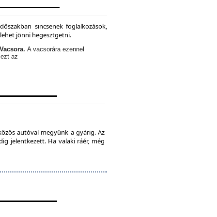
időszakban sincsenek foglalkozások,
lehet jönni hegesztgetni.
Vacsora.
A vacsorára ezennel
 ezt az
 közös autóval megyünk a gyárig. Az
ig jelentkezett. Ha valaki ráér, még