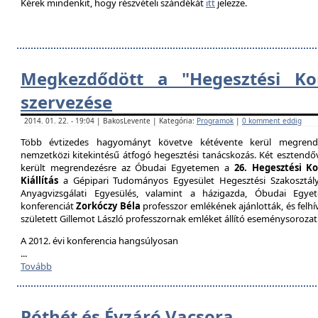
Kérek mindenkit, hogy részvételi szándékát
itt
jelezze.
Megkezdődött a "Hegesztési Kon
szervezése
2014. 01. 22. - 19:04 | BakosLevente | Kategória:
Programok
|
0 komment eddig
Több évtizedes hagyományt követve kétévente kerül megrende
nemzetközi kitekintésű átfogó hegesztési tanácskozás. Két esztendőv
került megrendezésre az Óbudai Egyetemen a
26. Hegesztési K
Kiállítás
a Gépipari Tudományos Egyesület Hegesztési Szakosztály
Anyagvizsgálati Egyesülés, valamint a házigazda, Óbudai Egy
konferenciát
Zorkóczy Béla
professzor emlékének ajánlották, és felhí
született Gillemot László professzornak emléket állító eseménysorozat
A 2012. évi konferencia hangsúlyosan
...
Tovább
Póthét és Évzáró Vacsora