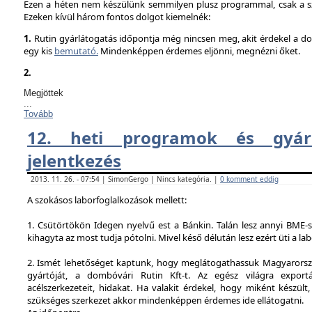
Ezen a héten nem készülünk semmilyen plusz programmal, csak a sz
Ezeken kívül három fontos dolgot kiemelnék:
1.
Rutin gyárlátogatás időpontja még nincsen meg, akit érdekel a dol
egy kis
bemutató.
Mindenképpen érdemes eljönni, megnézni őket.
2.
Megjöttek
...
Tovább
12. heti programok és gyárl
jelentkezés
2013. 11. 26. - 07:54 | SimonGergo | Nincs kategória. |
0 komment eddig
A szokásos laborfoglalkozások mellett:
1. Csütörtökön Idegen nyelvű est a Bánkin. Talán lesz annyi BME-s
kihagyta az most tudja pótolni. Mivel késő délután lesz ezért üti a la
2. Ismét lehetőséget kaptunk, hogy meglátogathassuk Magyarorsz
gyártóját, a dombóvári Rutin Kft-t. Az egész világra exportá
acélszerkezeteit, hidakat. Ha valakit érdekel, hogy miként készült,
szükséges szerkezet akkor mindenképpen érdemes ide ellátogatni.