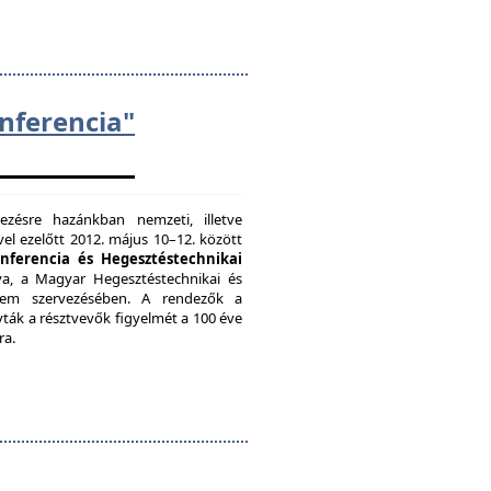
ferencia"
zésre hazánkban nemzeti, illetve
el ezelőtt 2012. május 10–12. között
onferencia és Hegesztéstechnikai
a, a Magyar Hegesztéstechnikai és
etem szervezésében. A rendezők a
vták a résztvevők figyelmét a 100 éve
ra.