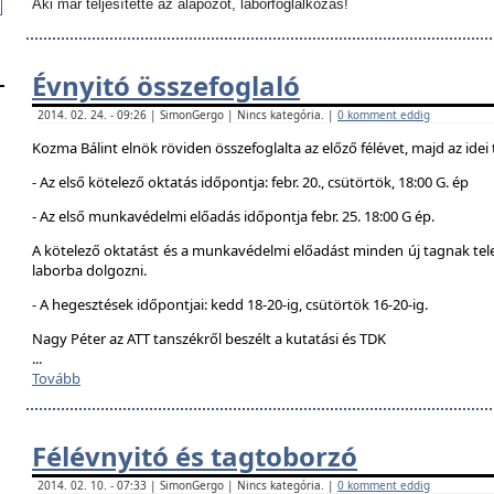
Aki már teljesítette az alapozót, laborfoglalkozás!
Évnyitó összefoglaló
2014. 02. 24. - 09:26 | SimonGergo | Nincs kategória. |
0 komment eddig
Kozma Bálint elnök röviden összefoglalta az előző félévet, majd az idei 
- Az első kötelező oktatás időpontja: febr. 20., csütörtök, 18:00 G. ép
- Az első munkavédelmi előadás időpontja febr. 25. 18:00 G ép.
A kötelező oktatást és a munkavédelmi előadást minden új tagnak telej
laborba dolgozni.
- A hegesztések időpontjai: kedd 18-20-ig, csütörtök 16-20-ig.
Nagy Péter az ATT tanszékről beszélt a kutatási és TDK
...
Tovább
Félévnyitó és tagtoborzó
2014. 02. 10. - 07:33 | SimonGergo | Nincs kategória. |
0 komment eddig