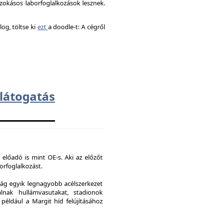
okásos laborfoglalkozások lesznek.
og, töltse ki
ezt
a doodle-t: A cégről
átogatás
 előadó is mint OE-s. Aki az előzőt
borfoglalkozást.
ág egyik legnagyobb acélszerkezet
lnak hullámvasutakat, stadionok
 például a Margit híd felújításához