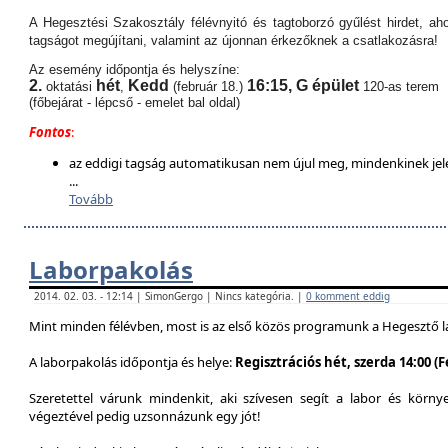
A Hegesztési Szakosztály félévnyitó és tagtoborzó gyűlést hirdet, aho
tagságot megújítani, valamint az újonnan érkezőknek a csatlakozásra!
Az esemény időpontja és helyszíne:
2.
hét
Kedd
16:15,
G épület
oktatási
,
(február 18.)
120-as terem
(főbejárat - lépcső - emelet bal oldal)
Fontos
:
az eddigi tagság automatikusan nem újul meg, mindenkinek jel
...
Tovább
Laborpakolás
2014. 02. 03. - 12:14 | SimonGergo | Nincs kategória. |
0 komment eddig
Mint minden félévben, most is az első közös programunk a Hegesztő l
A laborpakolás időpontja és helye:
Regisztrációs hét, szerda 14:00 (
Szeretettel várunk mindenkit, aki szívesen segít a labor és körn
végeztével pedig uzsonnázunk egy jót!