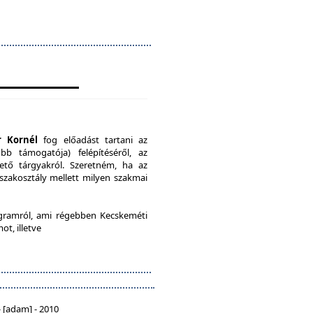
r Kornél
fog előadást tartani az
b támogatója) felépítéséről, az
ető tárgyakról. Szeretném, ha az
 szakosztály mellett milyen szakmai
ramról, ami régebben Kecskeméti
ot, illetve
 [adam] - 2010