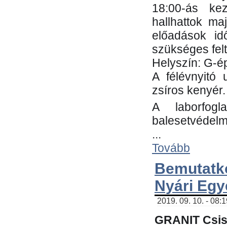
18:00-ás kez
hallhattok ma
előadások id
szükséges fel
Helyszín: G-ép
A félévnyitó 
zsíros kenyér.
A laborfogl
balesetvédelm
...
Tovább
Bemutatk
Nyári Egy
2019. 09. 10. - 08:
GRANIT Csis