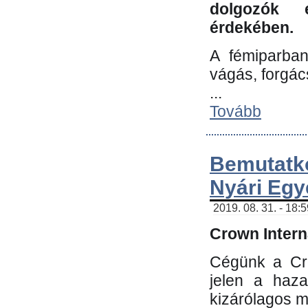
dolgozók 
érdekében.
A fémiparba
vágás, forgác
...
Tovább
Bemutatk
Nyári Egy
2019. 08. 31. - 18:
Crown Interna
Cégünk a Cro
jelen a haz
kizárólagos m