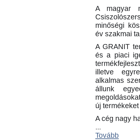
A magyar m
Csiszolósze
minőségi kös
év szakmai tap
A GRANIT ter
és a piaci i
termékfejles
illetve egy
alkalmas sze
állunk egye
megoldásokat
új termékeket 
A cég nagy ha
...
Tovább