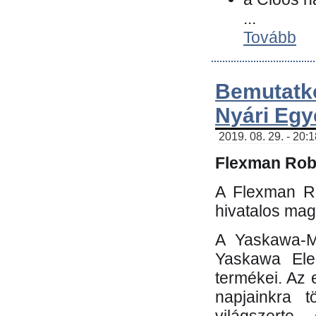
...
Tovább
Bemutatk
Nyári Egy
2019. 08. 29. - 20:
Flexman Robo
A Flexman Ro
hivatalos mag
A Yaskawa-Mo
Yaskawa Elec
termékei. Az e
napjainkra t