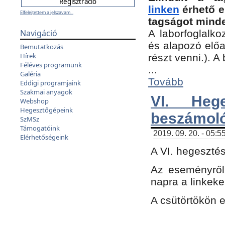
linken
érhető e
Elfelejtettem a jelszavam...
tagságot minde
Navigáció
A laborfoglalko
és alapozó előa
Bemutatkozás
Hírek
részt venni.). 
Féléves programunk
...
Galéria
Tovább
Eddigi programjaink
Szakmai anyagok
VI. Heg
Webshop
Hegesztőgépeink
beszámol
SzMSz
Támogatóink
2019. 09. 20. - 05:5
Elérhetőségeink
A VI. hegeszté
Az eseményről
napra a linkeke
A csütörtökön 