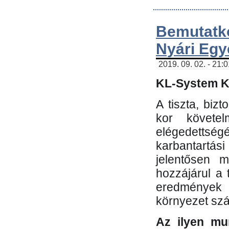
Bemutatk
Nyári Egy
2019. 09. 02. - 21:
KL-System Kf
A tiszta, bi
kor követe
elégedettség
karbantartás
jelentősen m
hozzájárul a
eredmények e
környezet sz
Az ilyen mu