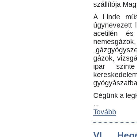
szállítója Ma
A Linde műs
úgynevezett 
acetilén és
nemesgáz
„gázgyógysze
gázok, vizsg
ipar szin
kereskedele
gyógyászatb
Cégünk a leg
...
Tovább
VI. Heg