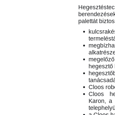
Hegesztés
berendezések 
palettát bizto
kulcsr
termelés
megbízh
alkatrésze
megelőző
hegesztő 
hegesztő
tanácsad
Cloos rob
Cloos he
Karon, a 
telephely
a Cloos h