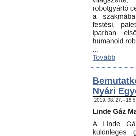
világszerte
robotgyártó c
a szakmában:
festési, pale
iparban els
humanoid robo
...
Tovább
Bemutatk
Nyári Egy
2019. 08. 27. - 18:
Linde Gáz Ma
A Linde Gáz
különleges 