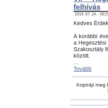
felhívás
2019. 07. 24. - 09:
Kedves Érdek
A korábbi év
a Hegesztési
Szakosztály 
között.
...
Tovább
Kopirájt meg 