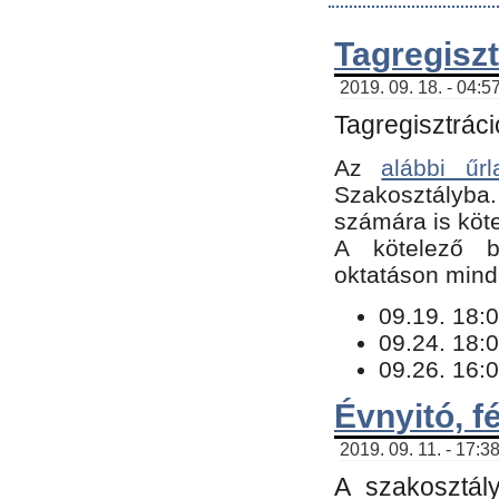
Tagregiszt
2019. 09. 18. - 04:5
Tagregisztráci
Az
alábbi űrl
Szakosztályba.
számára is köte
​A kötelező b
oktatáson minde
09.19. 18:0
09.24. 18:0
09.26. 16:0
Évnyitó, f
2019. 09. 11. - 17:3
A szakosztál