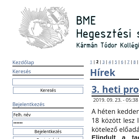
Kezdőlap
1
|
2
|
3
|
4
|
5
|
6
|
7
|
8
Hírek
Keresés
3. heti p
2019. 09. 23. - 05:
Bejelentkezés
A héten kedden
18 között lesz 
kötelező előad
Elindult a ta