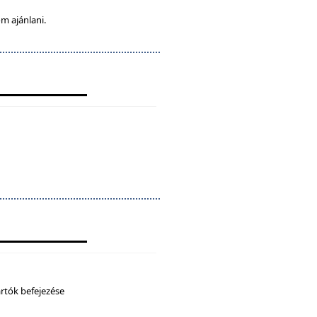
m ajánlani.
artók befejezése