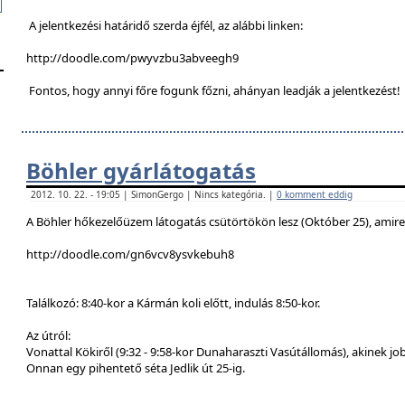
A jelentkezési határidő szerda éjfél, az alábbi linken:
http://doodle.com/pwyvzbu3abveegh9
Fontos, hogy annyi főre fogunk főzni, ahányan leadják a jelentkezést!
Böhler gyárlátogatás
2012. 10. 22. - 19:05 | SimonGergo | Nincs kategória. |
0 komment eddig
A Böhler hőkezelőüzem látogatás csütörtökön lesz (Október 25), amire a
http://doodle.com/gn6vcv8ysvkebuh8
Találkozó: 8:40-kor a Kármán koli előtt, indulás 8:50-kor.
Az útról:
Vonattal Kökiről (9:32 - 9:58-kor Dunaharaszti Vasútállomás), akinek job
Onnan egy pihentető séta Jedlik út 25-ig.