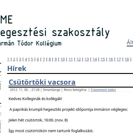
Ál
1
|
2
|
3
|
4
|
5
|
6
|
7
|
8
|
9
|
10
|
11
|
12
|
13
|
14
|
15
|
16
|
17
|
18
|
Hírek
Csütörtöki vacsora
2012. 11. 06. - 21:28 | SimonGergo | Nincs kategória. |
0 komment eddig
Kedves Kolleginák és kollégák!
A paprikás krumpli hegesztés projekt időpontja immáron végleges:
Jelen hét csütörtök, 16:00. (nov. 8)
Így most csütörtökön nem tartunk foglalkozást.