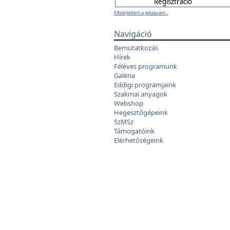
Elfelejtettem a jelszavam...
Navigáció
Bemutatkozás
Hírek
Féléves programunk
Galéria
Eddigi programjaink
Szakmai anyagok
Webshop
Hegesztőgépeink
SzMSz
Támogatóink
Elérhetőségeink