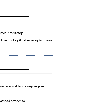
rövid ismertetője
A technológiákról, ez az új tagoknak
élévre az alábbi link segítségével:
határidő október 18.