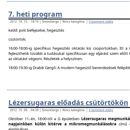
7. heti program
2012. 10. 15. - 18:10 | SimonGergo | Nincs kategória. |
0 komment eddig
kedd: polc befejezése, hegesztés
csütörtök:
16:00-18:00-ig specifikus hegesztés oktatás kis csoportokban. Itt 
fejleszthetik tovább a tudásukat specifikusan egy eljárást szem előtt t
az oktatást végezni. Részletek a helyszínen.
18:00-19:30-ig Drabik Gergő: A modern hegesztő berendezések felépítés
Lézersugaras előadás csütörtökön
2012. 10. 09. - 04:39 | SimonGergo | Nincs kategória. |
0 komment eddig
Október 11.-én, 18:00-tól a G épületben
Lézersugaras megmunkál
napjainkban külön kitérve a mikromegmunkálásokra
című 
eladásában.