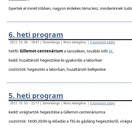
Gyertek el minél többen, nagyon érdekes téma lesz, mindenkinek tudo
6. heti program
2012. 10. 06. - 18:41 | SimonGergo | Nincs kategória. |
0 komment eddig
hétfő:
Gillemot-centenárium
a tanszéken, további infó
itt.
kedd: huzaltároló hegesztése és gyakorlás a laborban
csütörtök: hegesztés a laborban, huzaltároló befejezése
5. heti program
2012. 10. 03. - 22:17 | SimonGergo | Nincs kategória. |
0 komment eddig
kedd: virágtartók hegesztése a Gillemot-centenáriumra
csütörtök: 18:00-20:00-ig előadás a TIG és gázláng hegesztésről, virágt