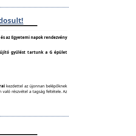
dosult!
e és az Egyetemi napok rendezvény
lújító gyűlést tartunk a G épület
rai
kezdettel az újonnan belépőknek
való részvétel a tagság feltétele. Az