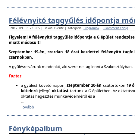
Félévnyitó taggyűlés időpontja mó
2012. 09. 03. - 13:05 | BakosLevente | Kategória:
Programok
|
0 komment eddig
Figyelem! A félévnyitó taggyűlés időpontja a G épület rendezés
miatt módosult!
Szeptember 19-én, szerdán 18 órai kezdettel félévnyitó tagfe
csarnokban.
A gyűlésre várunk mindenkit, aki szeretne tag lenni a Szakosztályban.
Fontos
:
a gyűlést követő napon,
szeptember 20-án
csütörtökön
19 ó
kötelező
jellegű
oktatást
tartunk a G épületben. Az oktatáson 
oktatás hegesztés munkavédelméről és a
...
Tovább
Fényképalbum