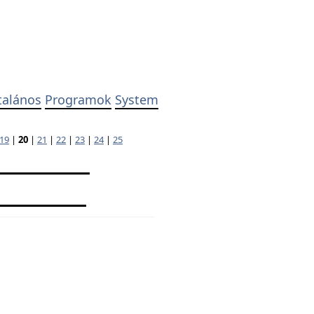
talános
Programok
System
19
|
20
|
21
|
22
|
23
|
24
|
25