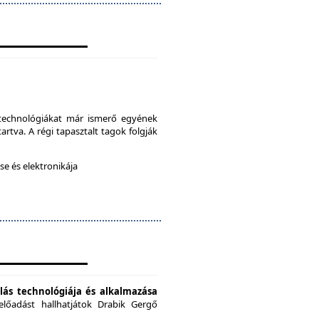
a technológiákat már ismerő egyének
artva. A régi tapasztalt tagok folgják
e és elektronikája
ás technológiája és alkalmazása
előadást hallhatjátok Drabik Gergő