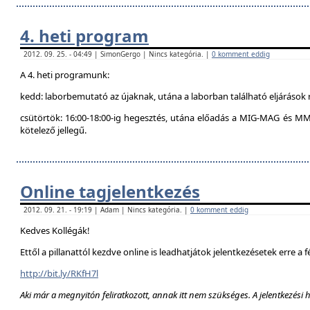
4. heti program
2012. 09. 25. - 04:49 | SimonGergo | Nincs kategória. |
0 komment eddig
A 4. heti programunk:
kedd: laborbemutató az újaknak, utána a laborban található eljárások 
csütörtök: 16:00-18:00-ig hegesztés, utána előadás a MIG-MAG és MM
kötelező jellegű.
Online tagjelentkezés
2012. 09. 21. - 19:19 | Adam | Nincs kategória. |
0 komment eddig
Kedves Kollégák!
Ettől a pillanattól kezdve online is leadhatjátok jelentkezésetek erre a f
http://bit.ly/RKfH7l
Aki már a megnyitón feliratkozott, annak itt nem szükséges. A jelentkezési 