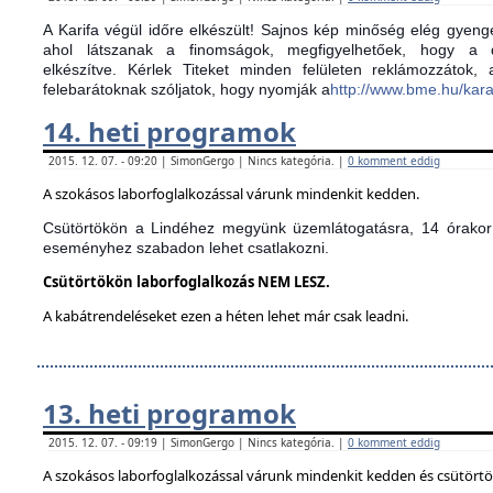
A Karifa végül időre elkészült! Sajnos kép minőség elég gyenge
ahol látszanak a finomságok, megfigyelhetőek, hogy a d
elkészítve.
Kérlek Titeket minden felületen reklámozzátok,
felebarátoknak szóljatok, hogy nyomják a
http://www.bme.hu/kar
14. heti programok
2015. 12. 07. - 09:20 | SimonGergo | Nincs kategória. |
0 komment eddig
A szokásos laborfoglalkozással várunk mindenkit kedden.
Csütörtökön a Lindéhez megyünk üzemlátogatásra, 14 órakor 
eseményhez szabadon lehet csatlakozni.
Csütörtökön laborfoglalkozás NEM LESZ.
A kabátrendeléseket ezen a héten lehet már csak leadni.
13. heti programok
2015. 12. 07. - 09:19 | SimonGergo | Nincs kategória. |
0 komment eddig
A szokásos laborfoglalkozással várunk mindenkit kedden és csütört