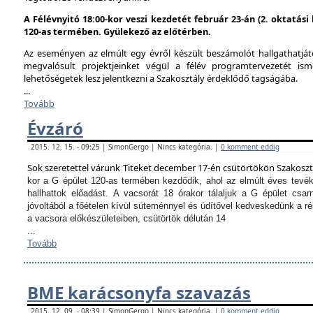
A Félévnyitó 18:00-kor veszi kezdetét február 23-án (2. oktatás
120-as termében. Gyülekező az előtérben.
Az eseményen az elmúlt egy évről készült beszámolót hallgathatjáto
megvalósult projektjeinket végül a félév programtervezetét ism
lehetőségetek lesz jelentkezni a Szakosztály érdeklődő tagságába.
...
Tovább
Évzáró
2015. 12. 15. - 09:25 | SimonGergo | Nincs kategória. |
0 komment eddig
Sok szeretettel várunk Titeket december 17-én csütörtökön Szakosz
kor a G épület 120-as termében kezdődik, ahol az elmúlt éves tevé
hallhattok előadást.
A vacsorát 18 órakor tálaljuk a G épület csarn
jóvoltából a főételen kívül süteménnyel és üdítővel kedveskedünk a 
a vacsora előkészületeiben, csütörtök délután 14
...
Tovább
BME karácsonyfa szavazás
2015. 12. 09. - 08:39 | SimonGergo | Nincs kategória. |
0 komment eddig