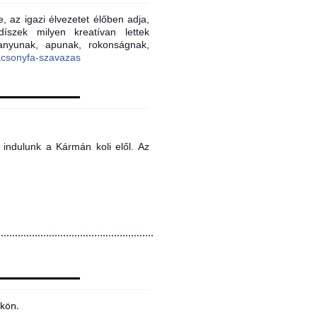
, az igazi élvezetet élőben adja,
íszek milyen kreatívan lettek
 anyunak, apunak, rokonságnak,
acsonyfa-szavazas
indulunk a Kármán koli elől. Az
ökön.