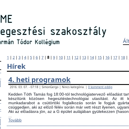
Ál
1
|
2
|
3
|
4
|
5
|
6
|
7
|
8
|
9
|
10
|
11
|
12
|
13
|
14
|
15
|
16
|
17
|
18
|
Hírek
4. heti programok
2016. 03. 07. - 07:18 | SimonGergo | Nincs kategória. |
0 komment eddig
Kedden Tóth Tamás fog 18:00-tól technológiatervező előadást tarta
készítünk közösen hegesztéstechnológiai utasítást. Az itt
munkadarabot a csütörtöki foglalkozás során le fogjuk gyárta
csüggedjen, aki az előző félév során már vett részt ilyenen, ugyani
Aki az előadásra jön, az a G épület aulájában gyülekezzen (ha
...
Tovább