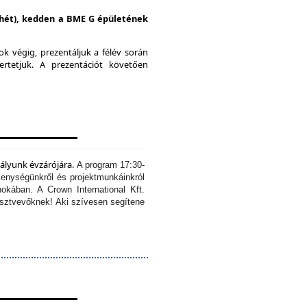
i hét), kedden a BME G épületének
k végig, prezentáljuk a félév során
ertetjük.
A prezentációt követően
tályunk évzárójára.
A program 17:30-
kenységünkről és projektmunkáinkról
okában. A Crown International Kft.
résztvevőknek!
Aki szívesen segítene