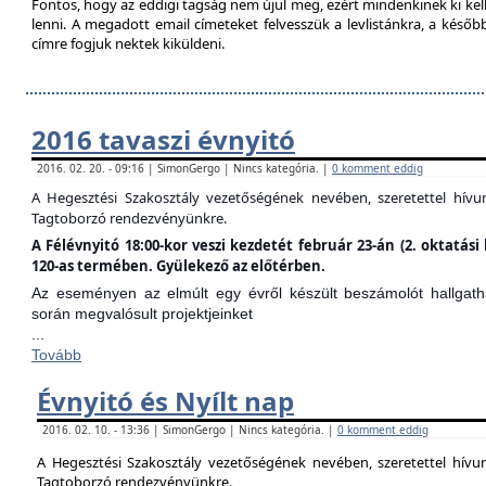
Fontos, hogy az eddigi tagság nem újul meg, ezért mindenkinek ki kell 
lenni. A megadott email címeteket felvesszük a levlistánkra, a későb
címre fogjuk nektek kiküldeni.
2016 tavaszi évnyitó
2016. 02. 20. - 09:16 | SimonGergo | Nincs kategória. |
0 komment eddig
A Hegesztési Szakosztály vezetőségének nevében, szeretettel hív
Tagtoborzó rendezvényünkre.
A Félévnyitó 18:00-kor veszi kezdetét február 23-án (2. oktatá
120-as termében. Gyülekező az előtérben.
Az eseményen az elmúlt egy évről készült beszámolót hallgathat
során megvalósult projektjeinket
...
Tovább
Évnyitó és Nyílt nap
2016. 02. 10. - 13:36 | SimonGergo | Nincs kategória. |
0 komment eddig
A Hegesztési Szakosztály vezetőségének nevében, szeretettel hív
Tagtoborzó rendezvényünkre.