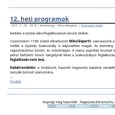
12. heti programok
2015. 11. 24. - 09:18 | SimonGergo | Nincs kategória. |
0 komment eddig
Kedden a szokás laborfoglalkozással várunk titeket.
Csütörtökön 17:00 órától előrehozott
Mikulásparti
t szervezzünk a
mellet a Gyártás Szakosztály is képviselteti magát. Az esemény 
regisztrációhoz kötött, és önköltséges. A menü paprikás krumpli és 
pénzt befizetni Simon Gergelynél lehet a Szakosztályos foglalkozás
foglalkozás nem lesz.
Kabátrendelés
t is hirdetünk, hasonló hegesztős kabátok rendel
tanszék biztosít számotokra.
...
Tovább
Kopirájt meg hasonlók - hegesztes.ktk.bme.hu -