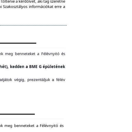
töltenie a kérdőívet, aki tag szeretne
bi Szakosztályos információkat erre a
unk meg benneteket a Félévnyitó és
si hét), kedden a BME G épületének
játok végig, prezentáljuk a félév
unk meg benneteket a Félévnyitó és