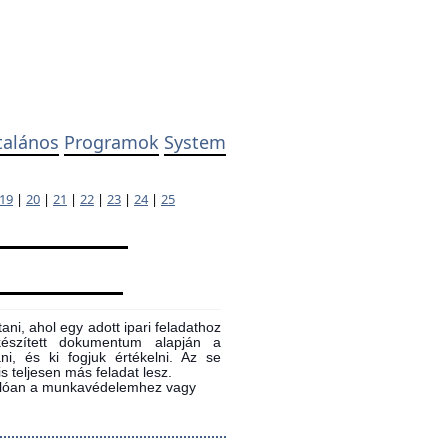
talános
Programok
System
19
|
20
|
21
|
22
|
23
|
24
|
25
ni, ahol egy adott ipari feladathoz
 készített dokumentum alapján a
ni, és ki fogjuk értékelni. Az se
s teljesen más feladat lesz.
sonlóan a munkavédelemhez vagy