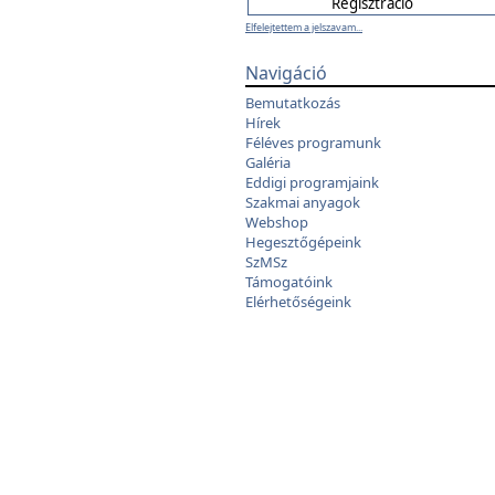
Elfelejtettem a jelszavam...
Navigáció
Bemutatkozás
Hírek
Féléves programunk
Galéria
Eddigi programjaink
Szakmai anyagok
Webshop
Hegesztőgépeink
SzMSz
Támogatóink
Elérhetőségeink