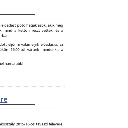
 előadást pótolhatják azok, akik még
k mind a kettőn részt vettek, és a
orban.
ott eljönni valamelyik előadásra, az
tökön 16:00-tól várunk mindenkit a
nél hamarabb!
vre
kosztály 2015/16-ös tavaszi félévére.