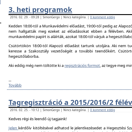
3. heti programok
2016. 02. 29. - 09:28 | SimonGergo | Nincs kategória. |
0 komment eddig
Kedden 18:00-tól a Munkavédelmi előadást, 19:00-tól pedig az Alapozó
nem hallgatták meg ezeket az előadásokat ebben a félévben. Aki
munkavédelmi papírt is aláírták, azokat 18:00-tól várjuk a hegesztőlab
Csütörtökön 18:00-tól Alapozó előadást tartunk utoljára. Aki nem tud
keresse a Szakosztály vezetőségét a további teendőkért. Csütör
hegesztőlaborba.
Aki eddig még nem töltötte ki a
regisztrációs formot
, az tegye meg mi
...
Tovább
Tagregisztráció a 2015/2016/2 félé
2016. 02. 25. - 10:12 | SimonGergo | Nincs kategória. |
0 komment eddig
Kedves régi és leendő új tagjaink!
Jelen
kérdőív kitöltésével adhatod le jelentkezésedet a Hegesztési Sza