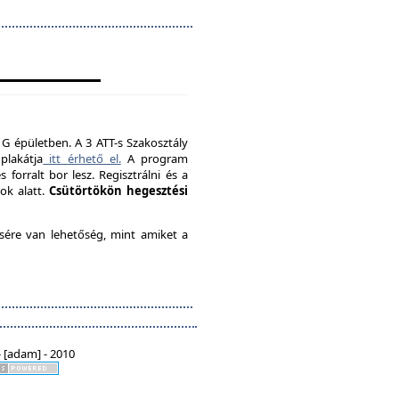
 G épületben. A 3 ATT-s Szakosztály
plakátja
itt érhető el.
A program
forralt bor lesz. Regisztrálni és a
ok alatt.
Csütörtökön hegesztési
ésére van lehetőség, mint amiket a
 [adam] - 2010