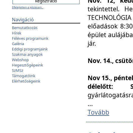
Nov. 12, kedd
tekintettel. 
Elfelejtettem a jelszavam...
TECHNOLÓGIA s
Navigáció
előadások 8:30
Bemutatkozás
Hírek
épület aulájába
Féléves programunk
jár.
Galéria
Eddigi programjaink
Szakmai anyagok
Nov. 14., csüt
Webshop
Hegesztőgépeink
SzMSz
Támogatóink
Nov 15., pénte
Elérhetőségeink
délelőtt:
gyárlátogatásr
...
Tovább