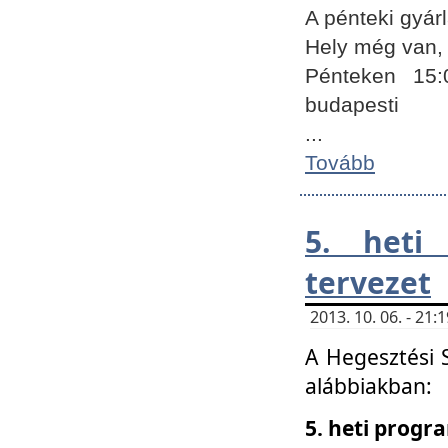
A pénteki gyár
Hely még van, 
Pénteken 15:
budapesti
...
Tovább
5. heti
tervezet
2013. 10. 06. - 21
A Hegesztési 
alábbiakban:
5. heti prog