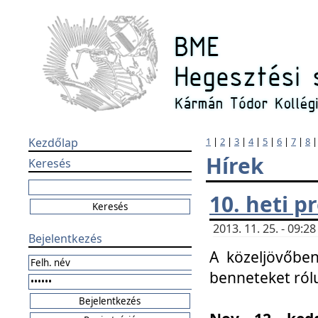
Kezdőlap
1
|
2
|
3
|
4
|
5
|
6
|
7
|
8
Hírek
Keresés
10. heti 
2013. 11. 25. - 09:
Bejelentkezés
A közeljövőben
benneteket ról