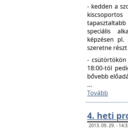
- kedden a szo
kiscsoportos
tapasztaltab
speciális a
képzésen pl.
szeretne részt
- csütörtökön
18:00-tól ped
bővebb előadá
...
Tovább
4. heti p
2013. 09. 29. - 14