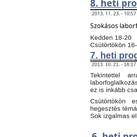
8. heti p
2013. 11. 23. - 10:
Szokásos labor
Kedden 18-20
Csütörtökön 16
7. heti pr
2013. 10. 21. - 16:17
Tekintettel 
laborfoglalkozá
ez is inkább csa
Csütörtökön e
hegesztés témáb
Sok izgalmas el
6. heti p