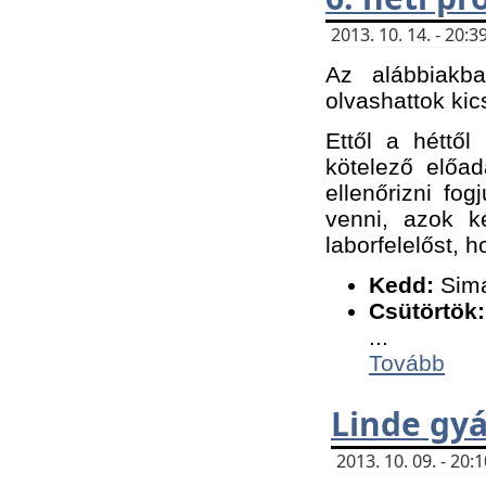
2013. 10. 14. - 20
Az alábbiakb
olvashattok kic
Ettől a héttől
kötelező előa
ellenőrizni fo
venni, azok k
laborfelelőst, h
K
edd:
Sima
Csütörtök:
...
Tovább
Linde gyá
2013. 10. 09. - 20