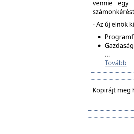
vennie egy 
számonkérést t
- Az új elnök 
Programfe
Gazdasági
...
Tovább
Kopirájt meg 