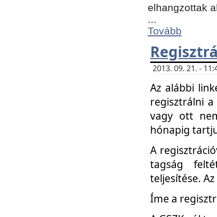
elhangzottak a
...
Tovább
Regisztrá
2013. 09. 21. - 1
Az alábbi lin
regisztrálni a
vagy ott nem
hónapig tartju
A regisztráció
tagság felt
teljesítése. A
Íme a regisztr