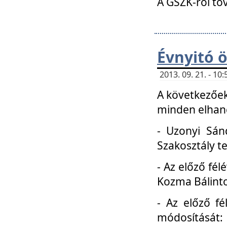
A GSZK-ról to
Évnyitó 
2013. 09. 21. - 1
A következőek
minden elhang
- Uzonyi Sánd
Szakosztály t
- Az előző fél
Kozma Bálinto
- Az előző f
módosítását: