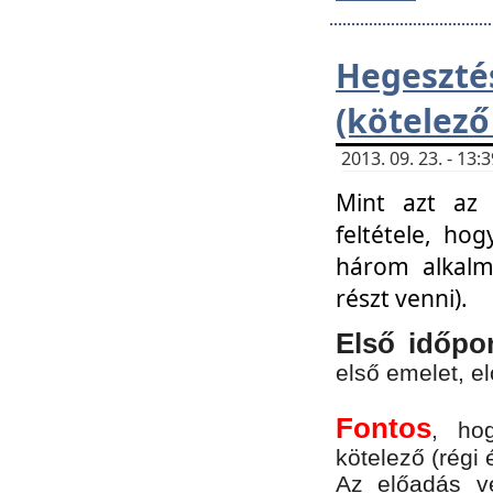
Hegesz
(kötelező
2013. 09. 23. - 13
Mint azt az 
feltétele, ho
három alkalm
részt venni).
Első időpo
első emelet, e
Fontos
, ho
kötelező (régi 
Az előadás vé