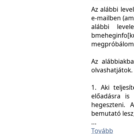
Az alábbi leve
e-mailben (am
alábbi leve
bmeheginfo[k
megpróbálom k
Az alábbiakba
olvashatjátok.
1. Aki teljes
előadásra is
hegeszteni. 
bemutató lesz
...
Tovább