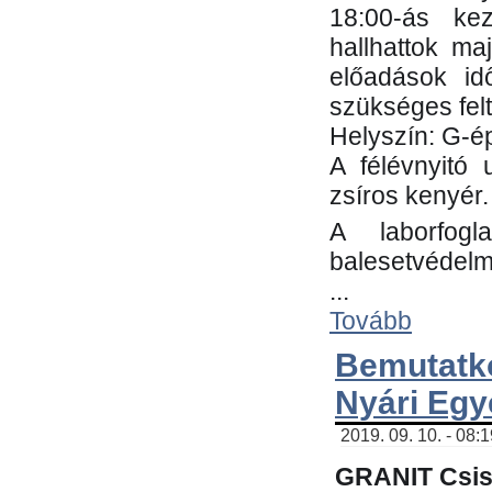
18:00-ás kez
hallhattok ma
előadások id
szükséges fel
Helyszín: G-ép
A félévnyitó 
zsíros kenyér.
A laborfogl
balesetvédelm
...
Tovább
Bemutatk
Nyári Egy
2019. 09. 10. - 08:
GRANIT Csis