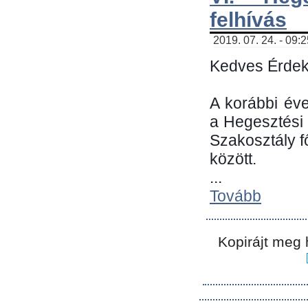
felhívás
2019. 07. 24. - 09:
Kedves Érdek
A korábbi év
a Hegesztési
Szakosztály 
között.
...
Tovább
Kopirájt meg 