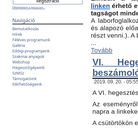
linken
érhető e
Elfelejtettem a jelszavam...
tagságot minde
Navigáció
A laborfoglalko
és alapozó előa
Bemutatkozás
Hírek
részt venni.). 
Féléves programunk
...
Galéria
Tovább
Eddigi programjaink
Szakmai anyagok
VI. Heg
Webshop
Hegesztőgépeink
beszámol
SzMSz
Támogatóink
2019. 09. 20. - 05:5
Elérhetőségeink
A VI. hegeszté
Az eseményről
napra a linkeke
A csütörtökön 