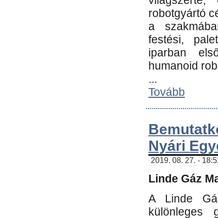
világszerte
robotgyártó c
a szakmában:
festési, pale
iparban els
humanoid robo
...
Tovább
Bemutatk
Nyári Egy
2019. 08. 27. - 18:
Linde Gáz Ma
A Linde Gáz
különleges 