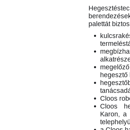
Hegesztés
berendezések 
palettát bizto
kulcsr
termelés
megbízh
alkatrésze
megelőző
hegesztő 
hegesztő
tanácsad
Cloos rob
Cloos he
Karon, a 
telephely
a Cloos h