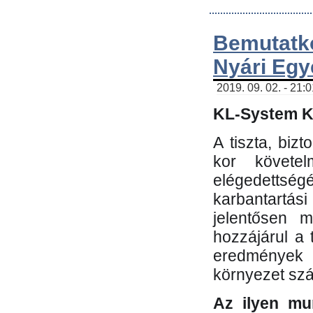
Bemutatk
Nyári Egy
2019. 09. 02. - 21:
KL-System Kf
A tiszta, bi
kor követe
elégedettség
karbantartás
jelentősen m
hozzájárul a
eredmények e
környezet sz
Az ilyen mu