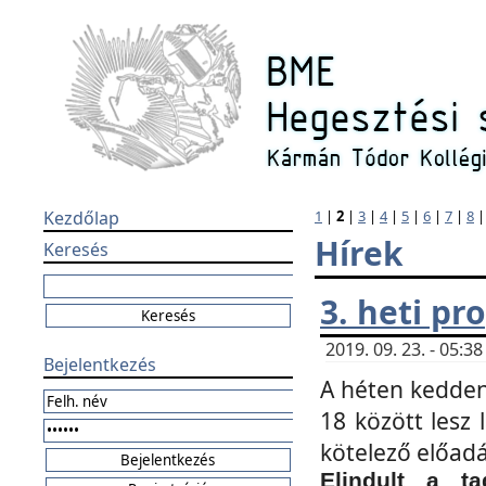
Kezdőlap
1
|
2
|
3
|
4
|
5
|
6
|
7
|
8
Hírek
Keresés
3. heti p
2019. 09. 23. - 05:
Bejelentkezés
A héten kedden
18 között lesz 
kötelező előad
Elindult a ta