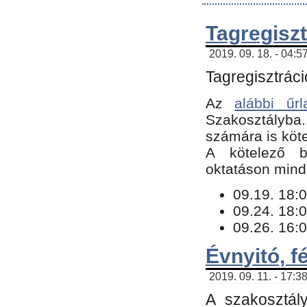
Tagregiszt
2019. 09. 18. - 04:5
Tagregisztráci
Az
alábbi űrl
Szakosztályba.
számára is köte
​A kötelező b
oktatáson minde
09.19. 18:0
09.24. 18:0
09.26. 16:0
Évnyitó, f
2019. 09. 11. - 17:3
A szakosztál