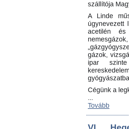
szállítója Ma
A Linde műs
úgynevezett 
acetilén és
nemesgáz
„gázgyógysze
gázok, vizsg
ipar szin
kereskedele
gyógyászatb
Cégünk a leg
...
Tovább
VI. Heg