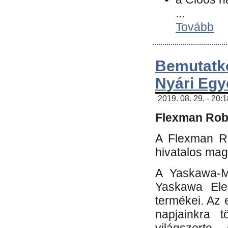
...
Tovább
Bemutatk
Nyári Egy
2019. 08. 29. - 20:
Flexman Robo
A Flexman Ro
hivatalos mag
A Yaskawa-Mo
Yaskawa Elec
termékei. Az e
napjainkra t