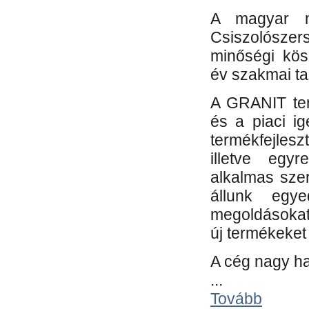
A magyar m
Csiszolósze
minőségi kös
év szakmai tap
A GRANIT ter
és a piaci i
termékfejles
illetve egy
alkalmas sze
állunk egye
megoldásokat
új termékeket 
A cég nagy ha
...
Tovább