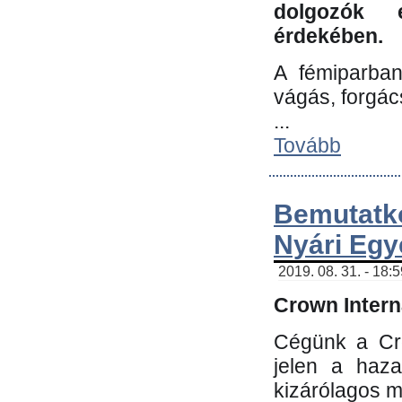
dolgozók 
érdekében.
A fémiparba
vágás, forgác
...
Tovább
Bemutatk
Nyári Egy
2019. 08. 31. - 18:
Crown Interna
Cégünk a Cro
jelen a haz
kizárólagos m