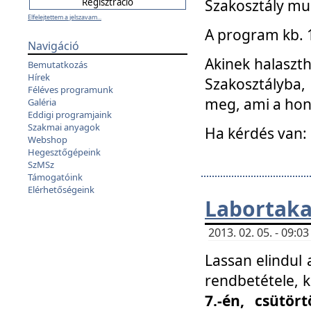
Szakosztály mu
Elfelejtettem a jelszavam...
A program kb. 1 
Navigáció
Akinek halaszth
Bemutatkozás
Hírek
Szakosztályba,
Féléves programunk
meg, ami a hon
Galéria
Eddigi programjaink
Szakmai anyagok
Ha kérdés van:
Webshop
Hegesztőgépeink
SzMSz
Támogatóink
Elérhetőségeink
Labortaka
2013. 02. 05. - 09:
Lassan elindul a
rendbetétele, k
7.-én, csütör