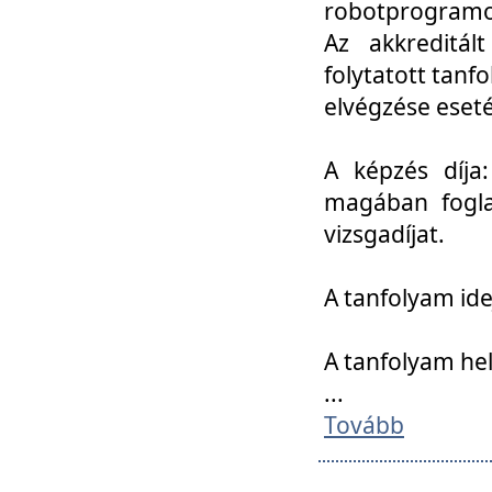
robotprogramoz
Az akkreditál
folytatott tan
elvégzése eset
A képzés díja
magában foglal
vizsgadíjat.
A tanfolyam ide
A tanfolyam he
...
Tovább