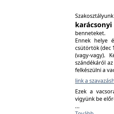
Szakosztály
karácsonyi
benneteket.
Ennek helye é
csütörtök (dec 1
(vagy-vagy). K
szándékáról az 
felkészülni a va
link a szavazás
Ezek a vacsor
vigyünk be előr
...
Tovább