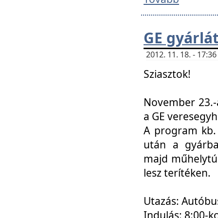
GE gyárlá
2012. 11. 18. - 17:
Sziasztok!
November 23.-á
a GE veresegyh
A program kb. 
után a gyárba
majd műhelytúr
lesz terítéken.
Utazás: Autóbu
Indulás: 8:00-k