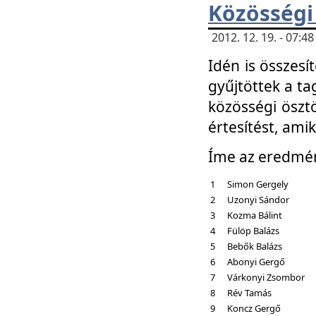
Közösségi
2012. 12. 19. - 07:
Idén is összesí
gyűjtöttek a ta
közösségi ösztö
értesítést, amik
Íme az eredmé
1
Simon Gergely
2
Uzonyi Sándor
3
Kozma Bálint
4
Fülöp Balázs
5
Bebők Balázs
6
Abonyi Gergő
7
Várkonyi Zsombor
8
Rév Tamás
9
Koncz Gergő