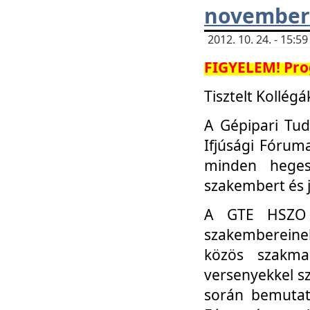
november 
2012. 10. 24. - 15:
FIGYELEM! Pro
Tisztelt Kollégá
A Gépipari Tu
Ifjúsági Fóru
minden heges
szakembert és 
A GTE HSZO I
szakembereinek
közös szakmai
versenyekkel sz
során bemutatk