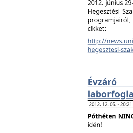
2012. június 2
Hegesztési Sza
programjairól,
cikket:
http://news.un
hegesztesi-szak
Évzáró 
laborfogl
2012. 12. 05. - 20:
Póthéten NIN
idén!