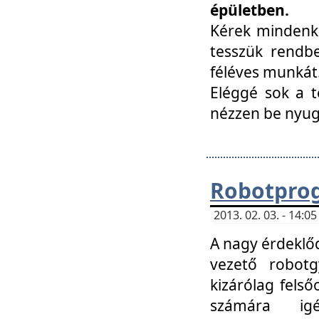
épületben.
Kérek mindenki
tesszük rendbe
féléves munkát
Eléggé sok a te
nézzen be nyu
Robotprog
2013. 02. 03. - 14:
A nagy érdeklőd
vezető robotg
kizárólag felső
számára ig