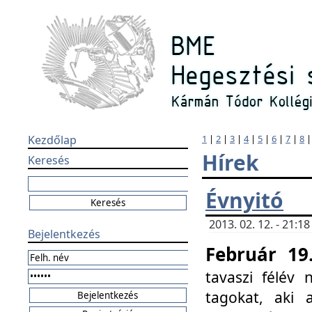
Kezdőlap
1
|
2
|
3
|
4
|
5
|
6
|
7
|
8
Hírek
Keresés
Évnyitó
2013. 02. 12. - 21:
Bejelentkezés
Február 19
tavaszi félév
tagokat, aki 