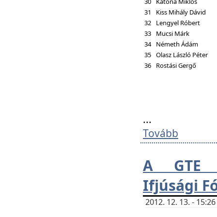
30
Katona Miklós
31
Kiss Mihály Dávid
32
Lengyel Róbert
33
Mucsi Márk
34
Németh Ádám
35
Olasz László Péter
36
Rostási Gergő
...
Tovább
A GTE H
Ifjúsági 
2012. 12. 13. - 15: