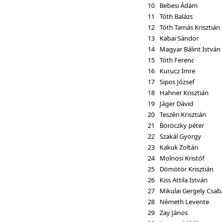
10
Bebesi Ádám
11
Tóth Balázs
12
Tóth Tamás Krisztián
13
Kabai Sándor
14
Magyar Bálint István
15
Tóth Ferenc
16
Kurucz Imre
17
Sipos József
18
Hahner Krisztián
19
Jáger Dávid
20
Teszéri Krisztián
21
Böröczky péter
22
Szakál György
23
Kakuk Zoltán
24
Molnosi Kristóf
25
Dömötör Krisztián
26
Kiss Attila István
27
Mikulai Gergely Csab
28
Németh Levente
29
Zay János