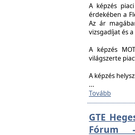
A képzés piac
érdekében a Fl
Az ár magában 
vizsgadíjat és a
A képzés MOT
világszerte pia
A képzés helys
...
Tovább
GTE Heges
Fórum -