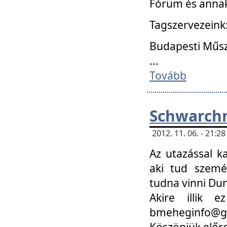
Fórum és annak
Tagszervezeink
Budapesti Műs
...
Tovább
Schwarchm
2012. 11. 06. - 21:
Az utazással k
aki tud szemé
tudna vinni Du
Akire illik 
bmeheginfo@gma
Köszönjük előre