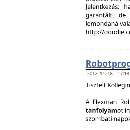
Jelentkezés: h
garantált, de
lemondaná vala
http://doodle.
Robotpro
2012. 11. 18. - 17:
Tisztelt Kollegi
A Flexman Robo
tanfolyam
ot i
szombati napo