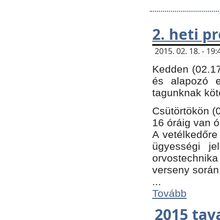
2. heti 
2015. 02. 18. - 1
Kedden (02.17
és alapozó e
tagunknak köt
Csütörtökön (0
16 óráig van ó
A vetélkedőre 
ügyességi je
orvostechnika 
verseny során
...
Tovább
2015 tav