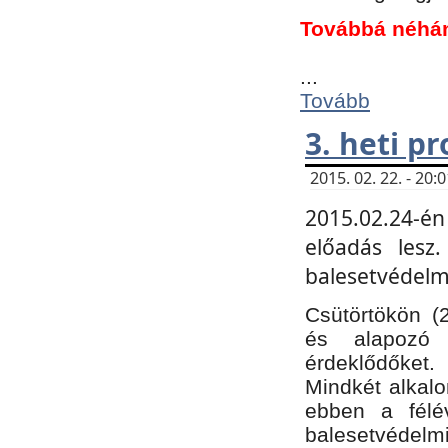
Továbbá néhá
...
Tovább
3. heti p
2015. 02. 22. - 20
2015.02.24-én
előadás lesz
balesetvédelmi
Csütörtökön (
és alapozó e
érdeklődőket.
Mindkét alkalo
ebben a félé
balesetvédelmi