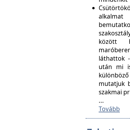
Csütörtökö
alkalmat
bemutatko
szakosztál
között
maróbere
láthattok
után mi i
különböző 
mutatjuk b
szakmai p
...
Tovább