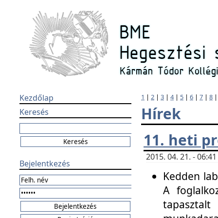
Kezdőlap
1
|
2
|
3
|
4
|
5
|
6
|
7
|
8
Hírek
Keresés
11. heti 
2015. 04. 21. - 06:
Bejelentkezés
Kedden labo
A foglalko
tapasztal