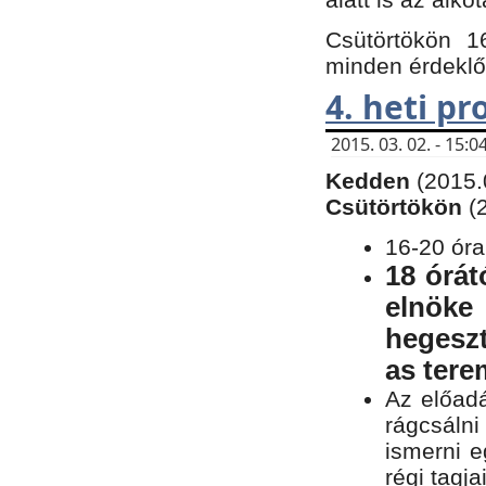
Csütörtökön 1
minden érdeklő
4. heti p
2015. 03. 02. - 15
Kedden
(2015.
Csütörtökön
(
16-20 óra
18 órát
elnöke
hegeszt
as ter
Az előad
rágcsálni
ismerni e
régi tagja