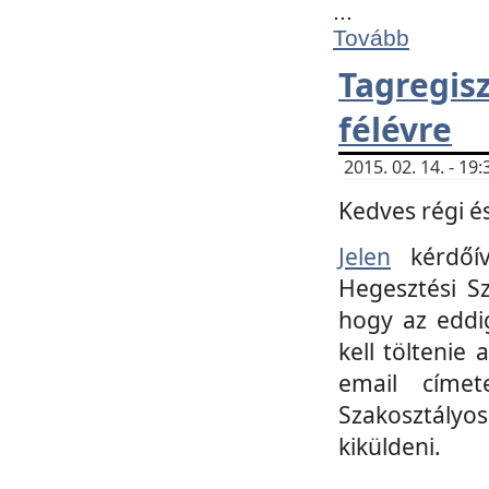
...
Tovább
Tagregi
félévre
2015. 02. 14. - 1
Kedves régi és
Jelen
kérdőív
Hegesztési Sz
hogy az eddi
kell töltenie
email címet
Szakosztályo
kiküldeni.