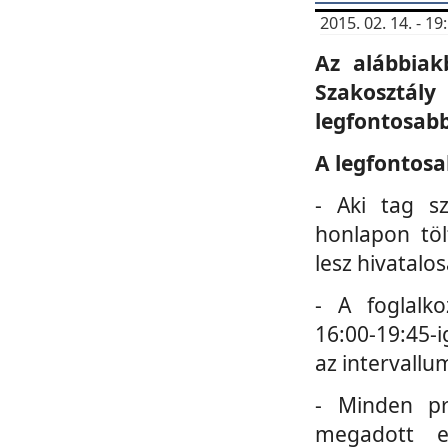
2015. 02. 14. - 
Az alábbiak
Szakosztá
legfontosabb
A legfontosa
- Aki tag s
honlapon töl
lesz hivatalo
- A foglalk
16:00-19:45-i
az intervallu
- Minden pr
megadott e