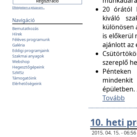
munkadarab
20 órától 
Elfelejtettem a jelszavam...
kiváló sz
Navigáció
különösen a
Bemutatkozás
Hírek
is előkerül
Féléves programunk
ajánlott az
Galéria
Eddigi programjaink
Csütörtökö
Szakmai anyagok
szereplő he
Webshop
Hegesztőgépeink
Pénteken 
SzMSz
Támogatóink
mindenkit
Elérhetőségeink
épületben. 
Tovább
10. heti 
2015. 04. 15. - 06: