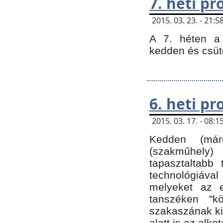
7. heti p
2015. 03. 23. - 21
A 7. héten a 
kedden és csüt
6. heti p
2015. 03. 17. - 08
Kedden (márc
(szakműhely)
tapasztaltabb 
technológiával
melyeket az e
tanszéken "k
szakaszának ki
alatt is az alko