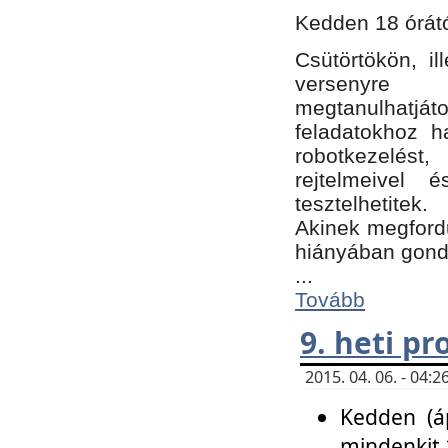
Kedden 18 órátó
Csütörtökön, i
versenyre k
megtanulhatj
feladatokhoz ha
robotkezelést
rejtelmeivel 
tesztelhetitek.
Akinek megfordu
hiányában gon
...
Tovább
9. heti p
2015. 04. 06. - 04
Kedden (áp
mindenkit 