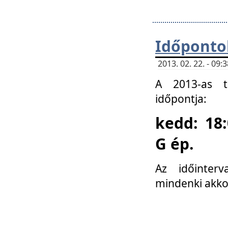
Időponto
2013. 02. 22. - 09
A 2013-as ta
időpontja:
kedd: 18:
G ép.
Az időinter
mindenki akko