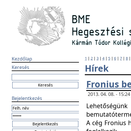
Kezdőlap
1
|
2
|
3
|
4
|
5
|
6
|
7
|
8
Hírek
Keresés
Fronius b
2013. 04. 08. - 15:
Bejelentkezés
Lehetőségünk 
bemutatótermét
A cég Fronius 