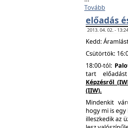
Tovább
előadás é
2013. 04. 02. - 13
Kedd: Áramlást
Csütörtök: 16:
18:00-tól:
Palo
tart előadá
Képzésről (IW
(IIW).
Mindenkit vá
hogy mi is egy
illeszkedik az
lesz valószínűl