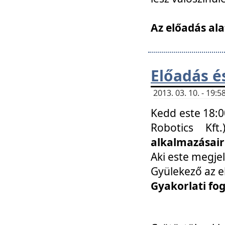
Az előadás ala
Előadás é
2013. 03. 10. - 19
Kedd este 18:0
Robotics Kf
alkalmazásairó
Aki este megjel
Gyülekező az e
Gyakorlati fo