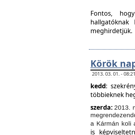
Fontos, hogy
hallgatóknak
meghirdetjük.
Körök nap
2013. 03. 01. - 08
kedd
: szekrén
többieknek he
szerda:
2013. 
megrendezendő 
a Kármán koli 
is képviselte