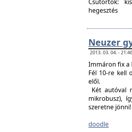
Csütörtök: ki
hegesztés
Neuzer gy
2013. 03. 04. - 21
Immáron fix a 
Fél 10-re kell
elől.
Két autóval 
mikrobusz), í
szeretne jönni!
doodle