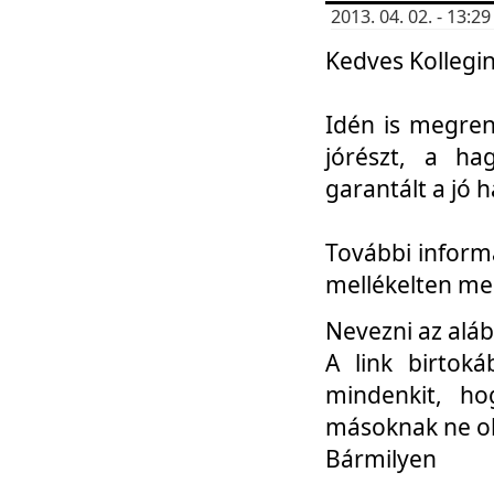
2013. 04. 02. - 13:
Kedves Kollegin
Idén is megren
jórészt, a ha
garantált a jó 
További informá
mellékelten me
Nevezni az aláb
A link birtoká
mindenkit, h
másoknak ne ok
Bármilyen
...