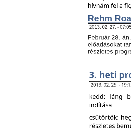
hívnám fel a f
Rehm Roa
2013. 02. 27. - 07:0
Február 28.-án
előadásokat tar
részletes prog
3. heti p
2013. 02. 25. - 19
kedd: láng b
indítása
csütörtök: he
részletes bemu