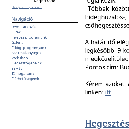
foglalkozik.
Többek között
Elfelejtettem a jelszavam...
hideghuzalo
Navigáció
csőhegesztéssel
Bemutatkozás
Hírek
Féléves programunk
A határidő elég
Galéria
Eddigi programjaink
legkésőbb 9-ko
Szakmai anyagok
megközelítőleg
Webshop
Hegesztőgépeink
Pontos cím: Bud
SzMSz
Támogatóink
Elérhetőségeink
Kérem azokat, a
linken:
itt
.
Hegesztés