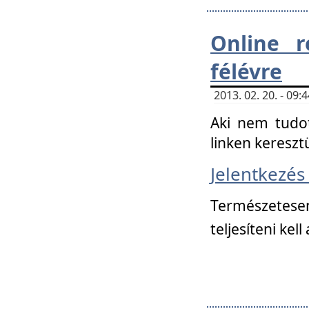
Online r
félévre
2013. 02. 20. - 09
Aki nem tudot
linken kereszt
Jelentkezé
Természetese
teljesíteni kell