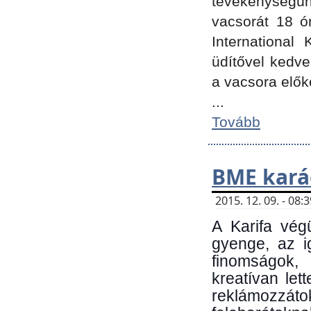
tevékenységünk
vacsorát 18 ó
International 
üdítővel kedv
a vacsora elők
...
Tovább
BME kará
2015. 12. 09. - 08
A Karifa vég
gyenge, az i
finomságok,
kreatívan let
reklámozzá