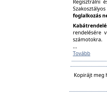
Regisztrálni 
Szakosztályos
foglalkozás n
Kabátrendelé
rendelésére v
számotokra.
...
Tovább
Kopirájt meg 