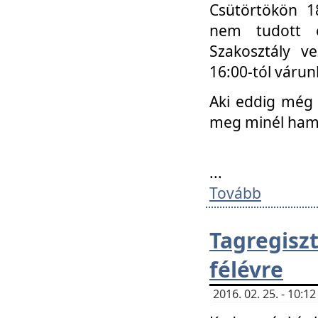
Csütörtökön 18
nem tudott e
Szakosztály v
16:00-tól váru
Aki eddig még 
meg minél ham
...
Tovább
Tagregis
félévre
2016. 02. 25. - 10: