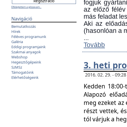
fogjuk gyártan
Elfelejtettem a jelszavam...
az előző félév
más feladat les
Navigáció
Aki az előadá
Bemutatkozás
(hasonlóan a
Hírek
Féléves programunk
...
Galéria
Tovább
Eddigi programjaink
Szakmai anyagok
Webshop
3. heti p
Hegesztőgépeink
SzMSz
Támogatóink
2016. 02. 29. - 09:
Elérhetőségeink
Kedden 18:00-t
Alapozó előad
meg ezeket az 
részt vettek, é
tól várjuk a he