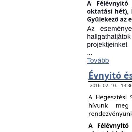
A Félévnyitó 
oktatási hét)
Gyülekező az e
Az eseményen
hallgathatjáto
projektjeinket
...
Tovább
Évnyitó é
2016. 02. 10. - 13
A Hegesztési 
hívunk meg 
rendezvényünk
A Félévnyitó