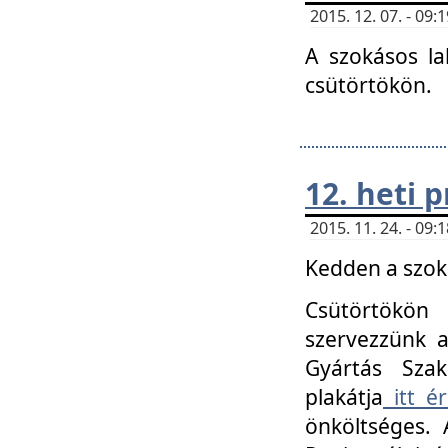
2015. 12. 07. - 09
A szokásos la
csütörtökön.
12. heti
2015. 11. 24. - 09
Kedden a szoká
Csütörtökö
szervezzünk a
Gyártás Szak
plakátja
itt ér
önköltséges. 