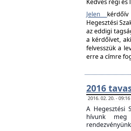
Kedves régi és 
Jelen
kérdőív
Hegesztési Szak
az eddigi tagsá
a kérdőívet, ak
felvesszük a le
erre a címre fo
2016 tavas
2016. 02. 20. - 09:
A Hegesztési S
hívunk meg 
rendezvényünk