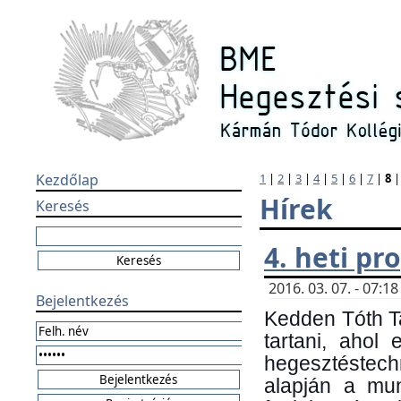
Kezdőlap
1
|
2
|
3
|
4
|
5
|
6
|
7
|
8
Hírek
Keresés
4. heti p
2016. 03. 07. - 07:
Bejelentkezés
Kedden Tóth Ta
tartani, ahol
hegesztéstechn
alapján a mun