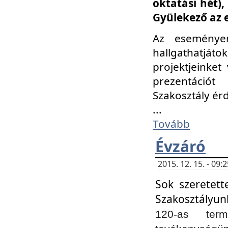
oktatási hét)
Gyülekező az 
Az eseménye
hallgathatjáto
projektjeinket
prezentációt
Szakosztály ér
...
Tovább
Évzáró
2015. 12. 15. - 09
Sok szeretett
Szakosztályun
120-as ter