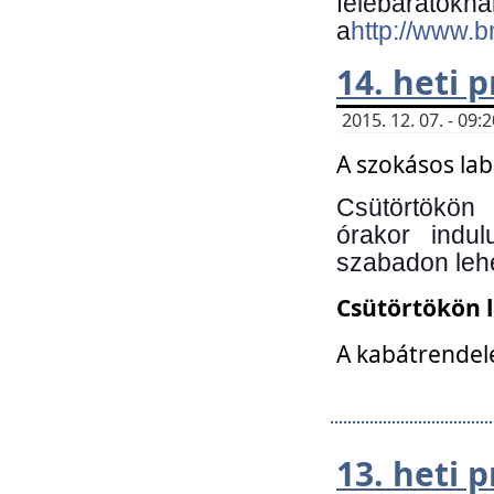
felebará
a
http://www.
14. heti
2015. 12. 07. - 09
A szokásos la
Csütörtökön
órakor indu
szabadon lehe
Csütörtökön 
A kabátrendelé
13. heti