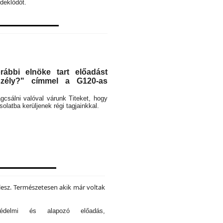
deklődőt.
ábbi elnöke tart előadást
eszély?" címmel a G120-as
rágcsálni valóval várunk Titeket, hogy
latba kerüljenek régi tagjainkkal.
lesz. Természetesen akik már voltak
tvédelmi és alapozó előadás,