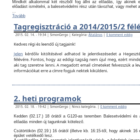
Mindkét alkalommal két részből fog állni az előadás, így akinek
előadást ismételni, a balesetvédelmi rész után távozhat, vagy mehet 
...
Tovább
Tagregisztráció a 2014/2015/2 fél
2015. 02. 14. - 19:34 | SimonGergo | Kategória:
Általános
|
0 komment eddig
Kedves régi és leendő új tagjaink!
Jelen
kérdőív kitöltésével adhatod le jelentkezésedet a Hegeszté
félévére. Fontos, hogy az eddigi tagság nem újul meg, ezért minden
aki tag szeretne lenni. A megadott email címeteket felvesszük a le
információkat erre a címre fogjuk nektek kiküldeni.
2. heti programok
2015. 02. 18. - 19:42 | SimonGergo | Nincs kategória. |
0 komment eddig
Kedden (02.17.) 18 órától a G120-as teremben Balesetvédelmi és a
előadás minden új tagunknak kötelező.
Csütörtökön (02.19.) 16 órától (illetve kb. 16:15-től, hogy akinek 16 
épület vetélkedő lesz.