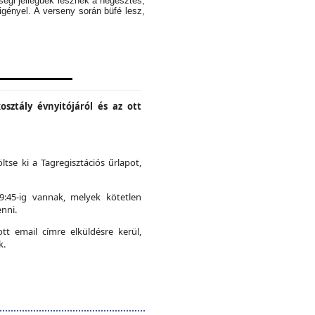
ségi jellegűek lesznek a hegesztés,
igényel. A verseny során büfé lesz,
osztály évnyitójáról és az ott
ltse ki a Tagregisztációs űrlapot,
19:45-ig vannak, melyek kötetlen
nni.
t email címre elküldésre kerül,
k.