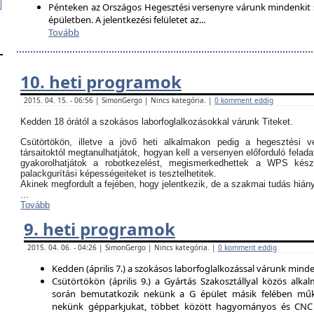
Pénteken az Országos Hegesztési versenyre várunk mindenkit so
épületben. A jelentkezési felületet az
...
Tovább
10. heti programok
2015. 04. 15. - 06:56 | SimonGergo | Nincs kategória. |
0 komment eddig
Kedden 18 órától a szokásos laborfoglalkozásokkal várunk Titeket.
Csütörtökön, illetve a jövő heti alkalmakon pedig a hegesztési ve
társaitoktól megtanulhatjátok, hogyan kell a versenyen előforduló felada
gyakorolhatjátok a robotkezelést, megismerkedhettek a WPS kész
palackgurítási képességeiteket is tesztelhetitek.
Akinek megfordult a fejében, hogy jelentkezik, de a szakmai tudás hi
...
Tovább
9. heti programok
2015. 04. 06. - 04:26 | SimonGergo | Nincs kategória. |
0 komment eddig
Kedden (április 7.) a szokásos laborfoglalkozással várunk minden
Csütörtökön (április 9.) a Gyártás Szakosztállyal közös alkal
során bemutatkozik nekünk a G épület másik felében műk
nekünk gépparkjukat, többet között hagyományos és CNC 