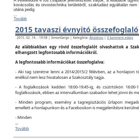
A vetélkedőre 4 fős csapatok jelentkezését várjuk, a feladatok ügyes
kovácsolás és orvostechnika területéről, szaktudást egyáltalán nem 
utána pedig
...
Tovább
2015 tavaszi évnyitó összefoglaló
2015. 02. 14. - 19:58 | SimonGergo | Kategória:
Általános
|
0 komment eddig
Az alábbiakban egy rövid összefoglalót olvashattok a Szak
elhangzott legfontosabb információkról.
A legfontosabb információkat összefoglalva:
- Aki tag szeretne lenni a 2014/2015/2 félévben, az a honlapon tö
enélkül nem lesz hivatalosan a Szakosztály tagja.
- A foglalkozások kedden 18:00-19:45-ig, és csütrtökön 16:00-
foglalkozások, ebben az intervallumban szabadon lehet jönni és me
- Minden program, esemény a tagregisztációs űrlapon megadot
emellett a honlapunkon és a Facebookon is megjelenítésre kerülne
- Minden
...
Tovább