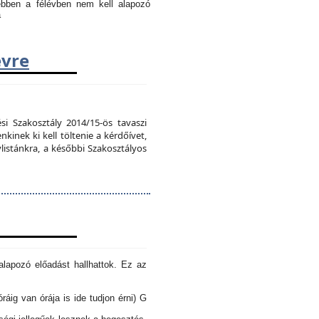
 ebben a félévben nem kell alapozó
a
évre
si Szakosztály 2014/15-ös tavaszi
kinek ki kell töltenie a kérdőívet,
vlistánkra, a későbbi Szakosztályos
lapozó előadást hallhattok. Ez az
óráig van órája is ide tudjon érni) G