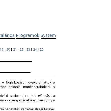
talános
Programok
System
19
|
20
|
21
|
22
|
23
|
24
|
25
. A foglalkozáson gyakorolhattok a
dathoz hasonló munkadarabokkal is
kiváló szakembere tart előadást a
a a versenyen is előkerül majd, így a
lő hegesztési varratok elkészítésével