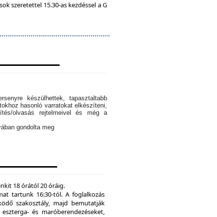
k szeretettel 15.30-as kezdéssel a G
rsenyre készülhettek, tapasztaltabb
tokhoz hasonló varratokat elkészíteni,
ítés/olvasás rejtelmeivel és még a
ányában gondolta meg
kit 18 órától 20 óráig.
mat tartunk 16:30-tól. A foglalkozás
ödő szakosztály, majd bemutatják
eszterga- és maróberendezéseket,