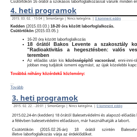
Csütörtökön 16 órától a szokásos laborfoglalkozással várunk minden ér
4. heti programok
2015. 03. 02. - 15:04 | SimonGergo | Nincs kategória. |
0 komment eddig
Kedden
(2015.03.03.)
18-20 óra között laborfoglalkozás.
Csütörtökön
(2015.03.05.):
16-20 óra között laborfoglalkozás
18 órától Bakos Levente a szakosztály kor
"Radioaktivitás a hegesztésben: valós v
teremben
Az előadás után kis
közösségépítő vacsorával
, enni-inni-
jobban meg tudjátok ismerni egymást, az újak közelebbi kapcso
Továbbá néhány közérdekű közlemény:
...
Tovább
3. heti programok
2015. 02. 22. - 20:01 | SimonGergo | Nincs kategória. |
0 komment eddig
2015.02.24-én (kedden) 18 órától Balesetvédelmi és alapozó előadás 
a félévben balesetvédelmi előadáson, már használhatják a labort.
Csütörtökön (2015.02.26-án) 18 órától szintén Balese
illetve laborfoglalkozás várja az érdeklődőket.