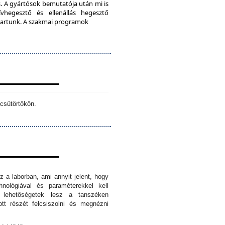
. A gyártósok bemutatója után mi is
vhegesztő és ellenállás hegesztő
s tartunk. A szakmai programok
csütörtökön.
z a laborban, ami annyit jelent, hogy
hnológiával és paraméterekkel kell
n lehetőségetek lesz a tanszéken
tt részét felcsiszolni és megnézni