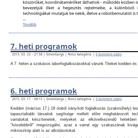
köszörűket, koordinátamérőket láthattok - működés közben is
bevezetjük őket a hegesztés rejtelmeibe, a különböző í
technológiákat mutatjuk be nekik, illetve a robotbemutatót i
...
Tovább
7. heti programok
2015. 03. 23. - 21:58 | SimonGergo | Nincs kategória. |
0 komment eddig
A 7. héten a szokásos laborfoglalkozásokkal várunk Titeket kedden és 
6. heti programok
2015. 03. 17. - 08:15 | SimonGergo | Nincs kategória. |
0 komment eddig
Kedden (március 17.) 18 órától irányított foglalkozás (szakműhely) les
tapasztaltabb társaitok segítsége mellett előre meghatározott tec
varratokat készítenetek, melyeket az elkövetkezendő hetekbe
"közelebbről" megvizsgálni, azaz a varrat egy szakaszának kivágo
mikroszkóp alatt is az alkotásotokat.