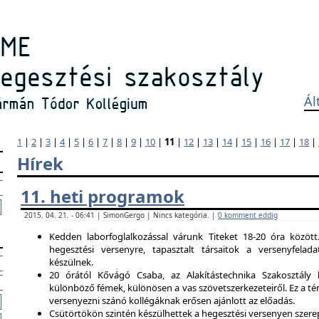
Ál
1
|
2
|
3
|
4
|
5
|
6
|
7
|
8
|
9
|
10
|
11
|
12
|
13
|
14
|
15
|
16
|
17
|
18
|
Hírek
11. heti programok
2015. 04. 21. - 06:41 | SimonGergo | Nincs kategória. |
0 komment eddig
Kedden laborfoglalkozással várunk Titeket 18-20 óra között
hegesztési versenyre, tapasztalt társaitok a versenyfela
készülnek.
20 órától Kővágó Csaba, az Alakítástechnika Szakosztály 
különböző fémek, különösen a vas szövetszerkezeteiről. Ez a tém
versenyezni szánó kollégáknak erősen ajánlott az előadás.
Csütörtökön szintén készülhettek a hegesztési versenyen szerep