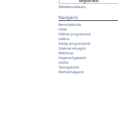
Elfelejtettem a jelszavam...
Navigáció
Bemutatkozás
Hírek
Féléves programunk
Galéria
Eddigi programjaink
Szakmai anyagok
Webshop
Hegesztőgépeink
SzMSz
Támogatóink
Elérhetőségeink