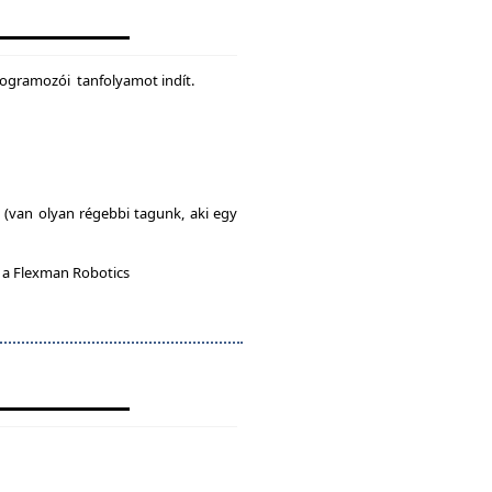
rogramozói tanfolyamot indít.
l (van olyan régebbi tagunk, aki egy
n a Flexman Robotics