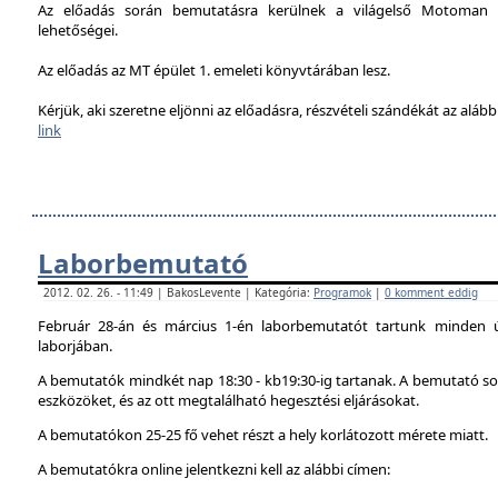
Az előadás során bemutatásra kerülnek a világelső Motoman h
lehetőségei.
Az előadás az MT épület 1. emeleti könyvtárában lesz.
Kérjük, aki szeretne eljönni az előadásra, részvételi szándékát az alábbi
link
Laborbemutató
2012. 02. 26. - 11:49 | BakosLevente | Kategória:
Programok
|
0 komment eddig
Február 28-án és március 1-én laborbemutatót tartunk minden 
laborjában.
A bemutatók mindkét nap 18:30 - kb19:30-ig tartanak. A bemutató sor
eszközöket, és az ott megtalálható hegesztési eljárásokat.
A bemutatókon 25-25 fő vehet részt a hely korlátozott mérete miatt.
A bemutatókra online jelentkezni kell az alábbi címen: