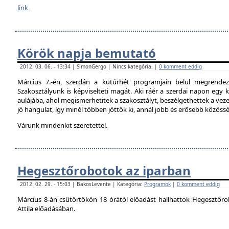
link
Körök napja bemutató
2012. 03. 06. - 13:34 | SimonGergo | Nincs kategória. |
0 komment eddig
Március 7.-én, szerdán a kutúrhét programjain belül megrendez
Szakosztályunk is képviselteti magát. Aki ráér a szerdai napon egy ki
aulájába, ahol megismerhetitek a szakosztályt, beszélgethettek a veze
jó hangulat, így minél többen jöttök ki, annál jobb és erősebb közöss
Várunk mindenkit szeretettel.
Hegesztőrobotok az iparban
2012. 02. 29. - 15:03 | BakosLevente | Kategória:
Programok
|
0 komment eddig
Március 8-án csütörtökön 18 órától előadást hallhattok Hegesztőro
Attila előadásában.