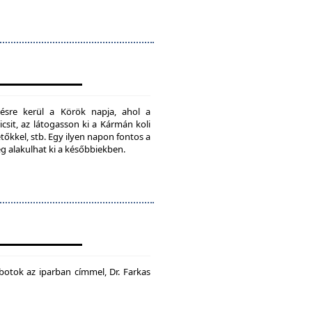
ésre kerül a Körök napja, ahol a
csit, az látogasson ki a Kármán koli
tőkkel, stb. Egy ilyen napon fontos a
ég alakulhat ki a későbbiekben.
botok az iparban címmel, Dr. Farkas