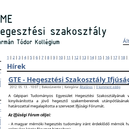
Ál
1
|
2
|
3
|
4
|
5
|
6
|
7
|
8
|
9
|
10
|
11
|
12
|
13
|
14
|
15
|
16
|
17
|
18
|
Hírek
GTE - Hegesztési Szakosztály Ifjús
2012. 05. 13. - 10:07 | BakosLevente | Kategória:
Általános
|
0 komment eddig
A Gépipari Tudományos Egyesület Hegesztési Szakosztályának v
kinyilvánította a jövő hegesztő szakembereinek utánpótlásána
határozattal megalapította a szervezet Ifjúsági Fórumát.
Az Ifjúsági Fórum céljai:
- A magyar mérnöki hegesztés tudomány iránt érdeklődő mérnök hallg