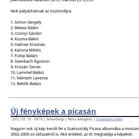
Akik pályázhatnak az ösztöndíjra:
1. Simon Gergely
2. Bebesi Ádám
3. Uzonyi Sándor
4. Kozma Bálint
5. Hahner Krisztián
6. Katona Miklós
7. Fülöp Balázs
8. Steinbach Ágoston
9. Krizsán Tamás
10. Lammel Balázs
11. Németh Levente
12. Bebők Balázs
Új fényképek a picasán
2012. 03. 10. - 09:10 | SimonGergo | Nincs kategória. |
0 komment eddig
Nagyon sok új kép került fel a Szakosztály Picasa albumába a mostan
2002-2005-ös időszakról is. Akit érdekel, az itt megtalálja a képeket: