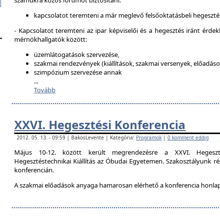
számukra közös fórumot biztosítani:
kapcsolatot teremteni a már meglevő felsőoktatásbeli hegeszté
- Kapcsolatot teremteni az ipar képviselői és a hegesztés iránt érdek
mérnökhallgatók között:
üzemlátogatások szervezése,
szakmai rendezvények (kiállítások, szakmai versenyek, előadások
szimpózium szervezése annak
...
Tovább
XXVI. Hegesztési Konferencia
2012. 05. 13. - 09:59 | BakosLevente | Kategória:
Programok
|
0 komment eddig
Május 10-12. között került megrendezésre a XXVI. Hegeszt
Hegesztéstechnikai Kiállítás az Óbudai Egyetemen. Szakosztályunk rés
konferencián.
A szakmai előadások anyaga hamarosan elérhető a konferencia honla