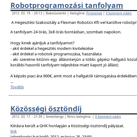
Robotprogramozási tanfolyam
2012. 03. 19. - 20:13 | BakosLevente | Kategória:
Programok
|
0 komment eddig
A Hegesztési Szakosztály a Flexman Robotics Kft-vel karöltve robotp
A tanfolyam 24 órás, 3x8 órás bontásban, szombati napokon.
Hogy kinek ajánljuk a tanfolyamot?
- akit érdekel a hegesztés modern kivitelezése
- akit érdekel a robotok programozása, használata
- aki szeretne kitűnni egy állásinterjún a többi gépész hallgató közü
korábbi hasonló tanfolyam teljesítése miatt kapott jó állást)
A képzés piaci ára 900€, amit most a hallgatók támogatása érdekébe
...
Tovább
Közösségi ösztöndíj
2012. 03. 17. - 21:39 | SimonGergo | Nincs kategória. |
0 komment eddig
Kiírásra került a GHK honlapján a Közösségi ösztöndíj pályázat.
link
Jelentkezési határidő: 2012. március 25. 23:59.