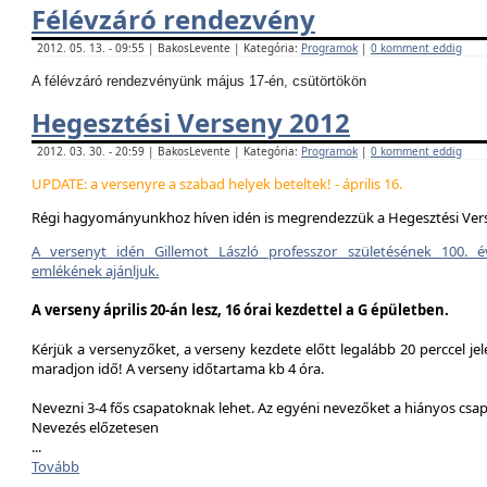
Félévzáró rendezvény
2012. 05. 13. - 09:55 | BakosLevente | Kategória:
Programok
|
0 komment eddig
A félévzáró rendezvényünk május 17-én, csütörtökön
Hegesztési Verseny 2012
2012. 03. 30. - 20:59 | BakosLevente | Kategória:
Programok
|
0 komment eddig
UPDATE: a versenyre a szabad helyek beteltek! - április 16.
Régi hagyományunkhoz híven idén is megrendezzük a Hegesztési Ver
A versenyt idén Gillemot László professzor születésének 100. é
emlékének ajánljuk.
A verseny április 20-án lesz, 16 órai kezdettel a G épületben.
Kérjük a versenyzőket, a verseny kezdete előtt legalább 20 perccel jel
maradjon idő! A verseny időtartama kb 4 óra.
Nevezni 3-4 fős csapatoknak lehet. Az egyéni nevezőket a hiányos csa
Nevezés előzetesen
...
Tovább