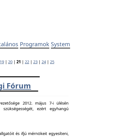
talános
Programok
System
19
|
20
|
21
|
22
|
23
|
24
|
25
ági Fórum
ezetősége 2012. május 7-i ülésén
k szükségességét, ezért egyhangú
atóit és ifjú mérnökeit egyesíteni,