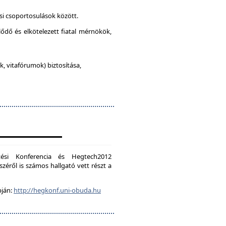
si csoportosulások között.
lődő és elkötelezett fiatal mérnökök,
, vitafórumok) biztosítása,
ési Konferencia és Hegtech2012
zéről is számos hallgató vett részt a
pján:
http://hegkonf.uni-obuda.hu