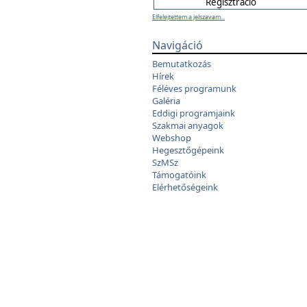
Elfelejtettem a jelszavam...
Navigáció
Bemutatkozás
Hírek
Féléves programunk
Galéria
Eddigi programjaink
Szakmai anyagok
Webshop
Hegesztőgépeink
SzMSz
Támogatóink
Elérhetőségeink