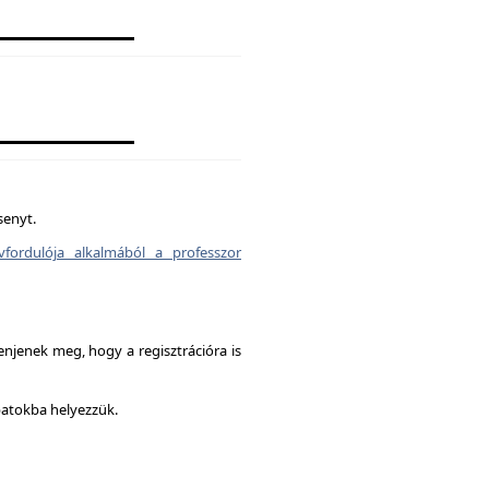
senyt.
vfordulója alkalmából a professzor
enjenek meg, hogy a regisztrációra is
patokba helyezzük.