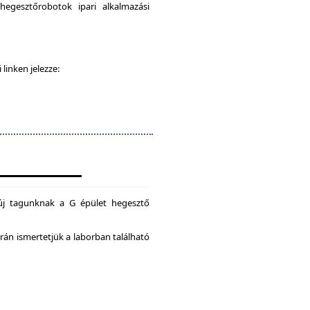
egesztőrobotok ipari alkalmazási
 linken jelezze:
új tagunknak a G épület hegesztő
án ismertetjük a laborban található