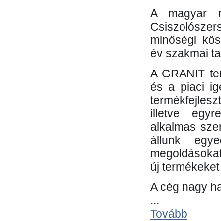
A magyar m
Csiszolósze
minőségi kös
év szakmai tap
A GRANIT ter
és a piaci i
termékfejles
illetve egy
alkalmas sze
állunk egye
megoldásokat
új termékeket 
A cég nagy ha
...
Tovább