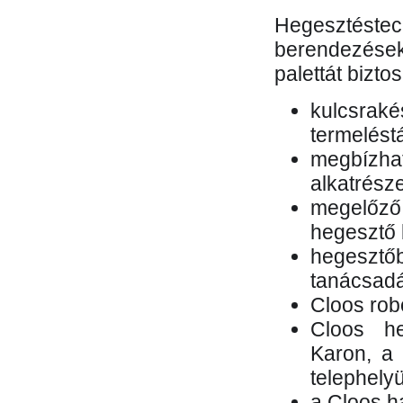
Hegesztés
berendezések 
palettát bizto
kulcsr
termelés
megbízh
alkatrésze
megelőző
hegesztő 
hegesztő
tanácsad
Cloos rob
Cloos he
Karon, a 
telephely
a Cloos h