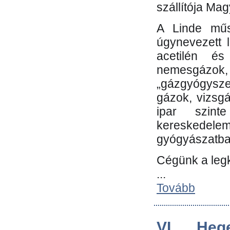
szállítója Ma
A Linde műs
úgynevezett 
acetilén és
nemesgáz
„gázgyógysze
gázok, vizsg
ipar szin
kereskedele
gyógyászatb
Cégünk a leg
...
Tovább
VI. Heg