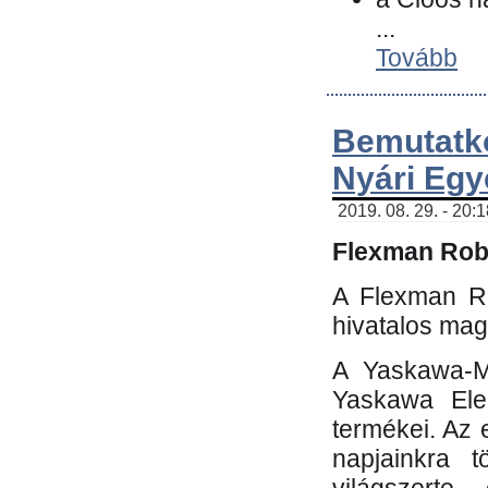
...
Tovább
Bemutatk
Nyári Egy
2019. 08. 29. - 20:
Flexman Robo
A Flexman Ro
hivatalos mag
A Yaskawa-Mo
Yaskawa Elec
termékei. Az e
napjainkra t