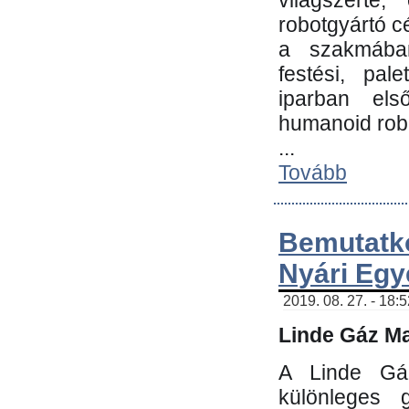
világszerte
robotgyártó c
a szakmában:
festési, pale
iparban els
humanoid robo
...
Tovább
Bemutatk
Nyári Egy
2019. 08. 27. - 18:
Linde Gáz Ma
A Linde Gáz
különleges 