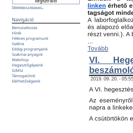
linken
érhető e
Elfelejtettem a jelszavam...
tagságot minde
Navigáció
A laborfoglalko
és alapozó előa
Bemutatkozás
Hírek
részt venni.). 
Féléves programunk
...
Galéria
Tovább
Eddigi programjaink
Szakmai anyagok
VI. Heg
Webshop
Hegesztőgépeink
beszámol
SzMSz
Támogatóink
2019. 09. 20. - 05:5
Elérhetőségeink
A VI. hegeszté
Az eseményről
napra a linkeke
A csütörtökön 