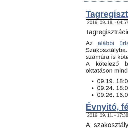
Tagregiszt
2019. 09. 18. - 04:5
Tagregisztráci
Az
alábbi űrl
Szakosztályba.
számára is köte
​A kötelező b
oktatáson minde
09.19. 18:0
09.24. 18:0
09.26. 16:0
Évnyitó, f
2019. 09. 11. - 17:3
A szakosztál