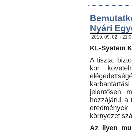
Bemutatk
Nyári Egy
2019. 09. 02. - 21:
KL-System Kf
A tiszta, bi
kor követe
elégedettség
karbantartás
jelentősen m
hozzájárul a
eredmények e
környezet sz
Az ilyen mu