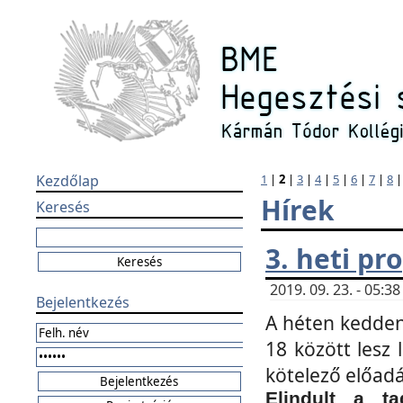
Kezdőlap
1
|
2
|
3
|
4
|
5
|
6
|
7
|
8
Hírek
Keresés
3. heti p
2019. 09. 23. - 05:
Bejelentkezés
A héten kedden
18 között lesz 
kötelező előad
Elindult a ta