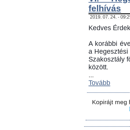
felhívás
2019. 07. 24. - 09:
Kedves Érdek
A korábbi év
a Hegesztési
Szakosztály 
között.
...
Tovább
Kopirájt meg 