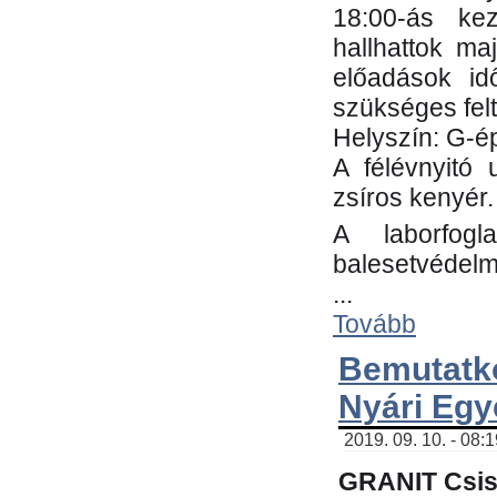
18:00-ás kez
hallhattok ma
előadások id
szükséges fel
Helyszín: G-ép
A félévnyitó 
zsíros kenyér.
A laborfogl
balesetvédelm
...
Tovább
Bemutatk
Nyári Egy
2019. 09. 10. - 08:
GRANIT Csis