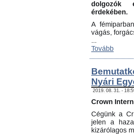
dolgozók 
érdekében.
A fémiparba
vágás, forgác
...
Tovább
Bemutatk
Nyári Egy
2019. 08. 31. - 18:
Crown Interna
Cégünk a Cro
jelen a haz
kizárólagos m